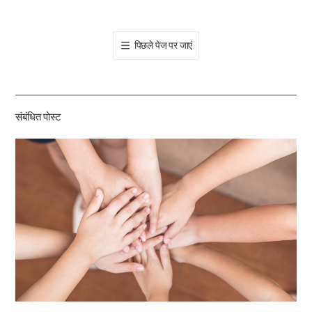
오
톡
पिछले पेज पर जाएं
공
유
하
기
संबंधित पोस्ट