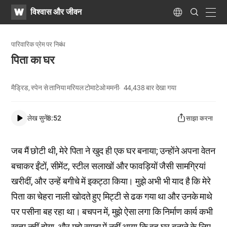
WATV
Search
विश्वास और जीवन
Submit
navig
Language
पारिवारिक प्रेम पर निबंध
पिता का घर
मैड्रिड, स्पेन से तानिया मरियल टोमाटेओ ममनी
44,438
बार देखा गया
लेख सुनें
8:52
साझा करना
जब मैं छोटी थी, मेरे पिता ने खुद ही एक घर बनाया; उन्होंने अपना वेतन
बचाकर ईंटों, सीमेंट, स्टील सलाखों और फावड़ियों जैसी सामग्रियां
खरीदीं, और उन्हें बगीचे में इकट्ठा किया। मुझे अभी भी याद है कि मेरे
पिता का चेहरा नाली खोदते हुए मिट्टी से ढक गया था और उनके माथे
पर पसीना बह रहा था। बचपन में, मुझे ऐसा लगा कि निर्माण कार्य कभी
खत्म नहीं होगा, और मुझे समझ में नहीं आया कि वह घर बनाने के लिए