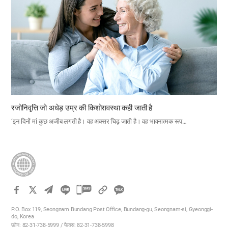
रजोनिवृत्ति जो अधेड़ उम्र की किशोरावस्था कही जाती है
‘इन दिनों मां कुछ अजीब लगती है। वह अक्सर चिढ़ जाती है। वह भावनात्मक रूप…
카
카
P.O. Box 119, Seongnam Bundang Post Office, Bundang-gu, Seongnam-si, Gyeonggi-
오
do, Korea
फ़ोन: 82-31-738-5999 / फैक्स: 82-31-738-5998
톡