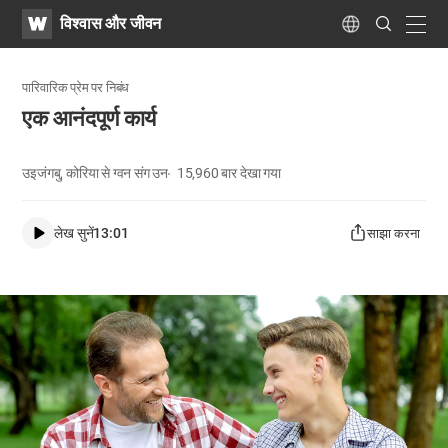
WATV
Search
विश्वास और जीवन
Submit
navig
Language
पारिवारिक प्रेम पर निबंध
एक आनंदपूर्ण कार्य
उइजंगबु, कोरिया से ग्वन संग उन
15,960
बार देखा गया
लेख सुनें
13:01
साझा करना