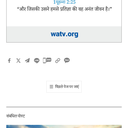
카
카
오
톡
पिछले पेज पर जाएं
공
유
하
기
संबंधित पोस्ट