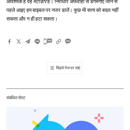
आवश्यक है वह
मेटाडोर
है। निराधार अफवाहों से डगमगाए जाने से
पहले आइए हम बाइबल पर नजर डालें। कुछ भी सत्य को बदल नहीं
सकता और न ही हटा सकता।
카
카
오
톡
पिछले पेज पर जाएं
공
유
하
기
संबंधित पोस्ट