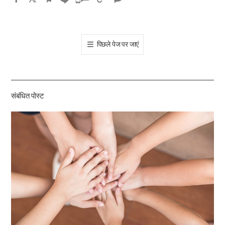
카
오
톡
पिछले पेज पर जाएं
공
유
하
기
संबंधित पोस्ट