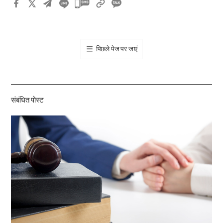
카
카
오
톡
पिछले पेज पर जाएं
공
유
하
기
संबंधित पोस्ट