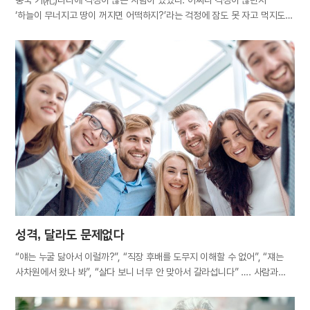
중국 기(杞)나라에 걱정이 많은 사람이 있었다. 어찌나 걱정이 많던지
‘하늘이 무너지고 땅이 꺼지면 어떡하지?’라는 걱정에 잠도 못 자고 먹지도
못하며 집 밖에도 나가지 못했다. 여기서 ‘기나라 사람의 근심’이라는 뜻의
‘기인지우(杞人之憂)’가 유래되었다. 이후, 앞일을 쓸데없이 걱정하는 것을
가리켜 기나라 사람의 근심 같다 하여 ‘기우’라 한다. 누구나 걱정 없는 삶을
꿈꾸지만 실은 수없이 많은 기우 속에 살아간다. 어린아이에서부터 노인에
이르기까지, 성적, 건강, 인간관계, 취업, 결혼, 자녀, 부모 부양, 노후 준비 등
삶은 걱정의 연속이라 해도 과언이 아니다. 몸이 약한 사람은 약해서 걱정,
건강한 사람은 건강을 잃을까 걱정한다. 불행하면 불행한 대로 걱정,
행복하면 그 행복이 오래가지 못할까 봐 걱정한다. 천석꾼에게는 천 가지
걱정이, 만석꾼에게는 만 가지 걱정이 있다는 말처럼 가난해도 걱정이지만
많이 가져도 걱정이다. 인생에 걱정이라는 불청객이 늘 따라다니는 이유는
무엇일까. 불확실한 미래가…
성격, 달라도 문제없다
“얘는 누굴 닮아서 이럴까?”, “직장 후배를 도무지 이해할 수 없어”, “쟤는
사차원에서 왔나 봐”, “살다 보니 너무 안 맞아서 갈라섭니다” …. 사람과
사람 사이의 관계에 금이 가는 원인으로 가장 흔하고 두드러지는 것이 바로,
‘성격 차이’다. 교우 관계로 힘들어하는 학생, 일보다는 사람이 힘들어서