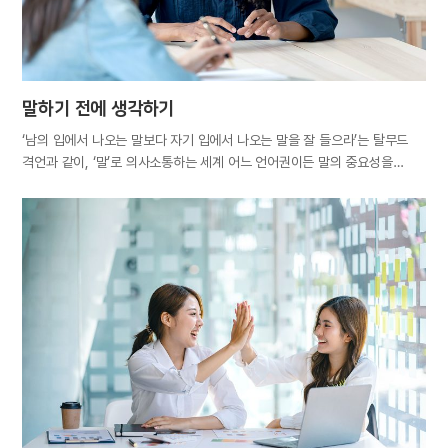
그대로…
말하기 전에 생각하기
‘남의 입에서 나오는 말보다 자기 입에서 나오는 말을 잘 들으라’는 탈무드
격언과 같이, ‘말’로 의사소통하는 세계 어느 언어권이든 말의 중요성을
일깨우는 잠언이 있다. 말은 서로의 생각과 정보를 쉽게 주고받을 수 있는
최상의 도구이지만 한편으로는 상대의 마음에 상처를 남기고 오해와 분쟁을
낳는 불씨가 된다는 사실을, 언어는 달라도 오랜 세월 체득한 교훈은
상통한다. 대화는 상호작용이다. 즉, 말하는 사람과 듣는 사람이 있다. 공
주고받기 놀이에서 공이 의지와 달리 엉뚱한 방향으로 던져질 수 있듯, 말도
마찬가지다. 서로의 입장이나 사고방식·가치관 등이 다른 까닭에 한쪽에서
나간 말이 상대에게 의도치 않은 내용으로 전달되기도 하고, 상대방이 한
말에 나쁜 뜻이 없음을 알면서도 언짢을 때도 있다. 이처럼 의도와 상관없이
결과적으로 누군가를 불쾌하게 만들고 자신에게도 후회를 남기는 것이
‘말실수’다. 던져진 공처럼, 말은 한번 내뱉으면 주워 담을 수 없기에 입
밖으로…