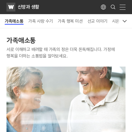
WATV
Search
신앙과 생활
Submit
Language
naviga
가족애소통
가족 사랑 수기
가족 행복 미션
선교 이야기
시온의 향
가족애소통
서로 이해하고 배려할 때 가족의 정은 더욱 돈독해집니다.
가정에
행복을 더하는 소통법을 알아보세요.