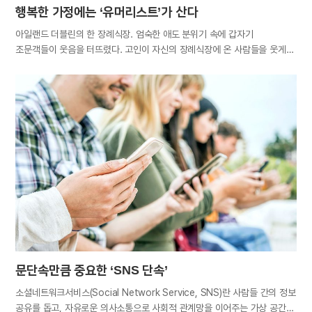
행복한 가정에는 ‘유머리스트’가 산다
아일랜드 더블린의 한 장례식장. 엄숙한 애도 분위기 속에 갑자기
조문객들이 웃음을 터뜨렸다. 고인이 자신의 장례식장에 온 사람들을 웃게
해달라고 당부하며 미리 녹음해둔 유쾌한 작별 인사를, 그의 딸이 재생했기
때문이었다. 지병을 앓으면서도 늘 웃음을 잃지 않았던 고인은, 마지막까지
주위 사람들에게 웃음을 선물하고 떠났다. “질병과 슬픔이 있는 이 세상에서
우리를 강하게 살도록 하는 것은 웃음과 유머밖에 없다”는 찰스 디킨스의
말처럼, 사는 게 팍팍하다 보니 유머의 효용 가치가 더욱 주목받고 있다.
유머 감각은 리더가 갖춰야 할 덕목으로 자리 잡았고, 재치 있는 인재가
기업의 선호를 받으며, 유머 넘치는 광고가 매출을 올리는 등 유머는 21세기
성공 키워드로 떠오르고 있다. ‘장례식장에서의 웃음’이 미담으로 전해지는
이유도 이와 같은 맥락에서가 아닐는지. 가정에서도 유머는 필수 요소다.
가족 구성원들이 익살스러운 표정이나 재미있는 이야기로 웃음꽃을 피울 때
가정은 편안히 쉴 수…
문단속만큼 중요한 ‘SNS 단속’
소셜네트워크서비스(Social Network Service, SNS)란 사람들 간의 정보
공유를 돕고, 자유로운 의사소통으로 사회적 관계망을 이어주는 가상 공간을