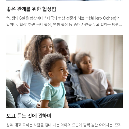
좋은 관계를 위한 협상법
“인생의 8할은 협상이다.” 미국의 협상 전문가 허브 코헨(Herb Cohen)의
말이다. ‘협상’ 하면 국제 협상, 연봉 협상 등 중대 사안을 두고 벌이는 팽팽한
접전을 떠올리기 쉽다. 그러나 협상은 외교 인사나 사업가들만의 특별한
임무가 아니다. 시장에서 마음에 드는 물건의 값을 깎는 일, 직장에서 동료와
점심 메뉴를 정하는 일, 심지어 가정에서 가족들과 집안일을 분담하는 일,
자녀의 용돈을 정하는 일처럼 개인 간의 이견을 좁히는 일도 협상에 속한다.
격식을 갖춰 딱딱한 탁자에 마주 앉지 않더라도, 허브 코헨의 말처럼 일상이
협상의 연속인 셈이다. 무엇이든 원하는 바를 자기 스스로 충족할 수 있거나
쌍방 간의 욕구가 언제나 일치한다면 세상에 갈등은 존재하지 않을 터.
그러나 현실은 혼자만의 힘으로는 이루기 힘든 일이 더 많고, 서로의 의견이
상충해 어느 쪽도 쉽게 물러날 수 없는 경우가 비일비재하다. 살아가면서
끊임없이 맞닥뜨리게 되는 크고…
보고 듣는 것에 관하여
상여 메고 곡하는 사람을 흉내 내는 아이의 모습에 깜짝 놀란 어머니는, 묘지