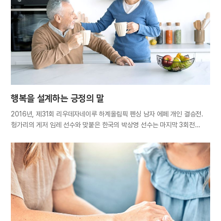
등에 대하여 자기도 그렇다고 느낌. 또는 그렇게 느끼는 기분’을 말한다.
한마디로 ‘이심전심(以心傳心)’이라는 뜻이다. 공감능력은 우리 뇌 속에
있는 거울신경세포(mirror neuron)에서 발현된다. 거울신경세포는 다른
사람의 행동을 보기만 해도 자신이 그 행동을 직접 할 때와 똑같이 반응하는
세포로, 타인의 행동을 따라 하거나 감정을 이입하게 한다. 즉, 타인과의
장벽을…
행복을 설계하는 긍정의 말
2016년, 제31회 리우데자네이루 하계올림픽 펜싱 남자 에페 개인 결승전.
헝가리의 게저 임레 선수와 맞붙은 한국의 박상영 선수는 마지막 3회전
경기에서 13대 9로 지고 있었다. 이내 한 점을 얻었으나 또다시 한 점을
잃으면서 매치포인트(운동 경기에서 승패를 결정짓는 최후의 1점)에 몰린
상황. 경기는 그의 패배나 다름없었다. 그러나 그는 한 점 한 점 추격하며
연속 4점을 얻어 14대 14로 동점을 만들어냈다. 그리고 마지막 결승점까지
따내며 기적처럼 승리를 거머쥐었다. 보고도 믿을 수 없는 대역전극이었다.
명승부를 연출해낸 결정적인 에너지는 그가 입으로 되뇐 “할 수 있다. 할 수
있다”라는 말이었다. 그가 만약 “난 못 해. 경기는 끝났어”라고 말했다면
결과는 어떻게 되었을까? 어린 시절 학교에서 문제아로 낙인찍힌 아이가