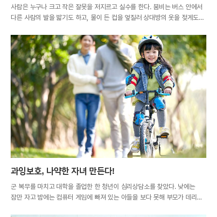
사람은 누구나 크고 작은 잘못을 저지르고 실수를 한다. 붐비는 버스 안에서
다른 사람의 발을 밟기도 하고, 물이 든 컵을 엎질러 상대방의 옷을 젖게도
하며, 때로는 지나친 농담으로 상대방의 마음을 아프게 하고, 다른 사람을
배려하지 못한 행동으로 분노를 사기도 한다. 미성숙한 아이뿐 아니라 삶의
경험이 풍부한 노인도 완벽한 존재는 아니기에 끊임없이 시행착오를 겪는다.
중요한 것은 과실을 범했을 때 긍정적인 방향으로 대처해나가는 태도다.
부주의한 말과 행동으로 다른 사람에게 피해를 끼쳤다면 보상이 뒤따라야
함은 당연지사. 타인에게 피해를 입힌 상황에서 할 수 있는 최고의 보상은
바로, ‘사과’다. 미국의 버락 오바마 대통령은 ‘책임의 시대에는 실수를 하지
않는 것이 미덕이 아니라, 실수를 깨끗이 인정하고 다시는 실수하지 않도록
주의하는 것이 미덕’이라고 했다. 일본의 대표적인 기업인 마쓰시타
고노스케는 ‘세상에는 사과하지 않고 넘어갈 수 있는 일이나 사과하지 않아도
괜찮은…
과잉보호, 나약한 자녀 만든다!
군 복무를 마치고 대학을 졸업한 한 청년이 심리상담소를 찾았다. 낮에는
잠만 자고 밤에는 컴퓨터 게임에 빠져 있는 아들을 보다 못해 부모가 데리고
온 것이었다. 이제는 자립하여 자신의 인생을 설계해나가야 할 나이지만