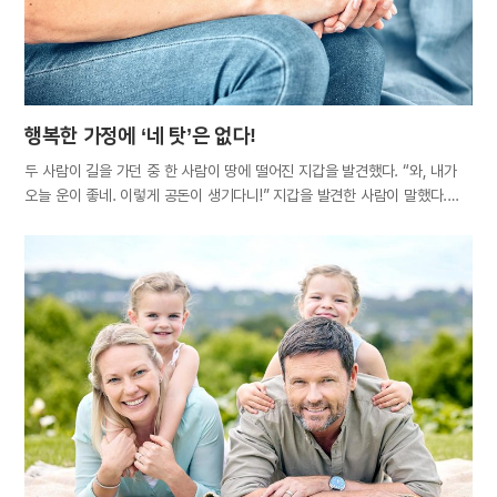
있었다. 학교 수업에 적응하지 못하던 그 아이는 결국 퇴학을 당했다. 하지만
그는 훗날 천여 개의 특허를 출원했고, 위대한 발명가로…
행복한 가정에 ‘네 탓’은 없다!
두 사람이 길을 가던 중 한 사람이 땅에 떨어진 지갑을 발견했다. “와, 내가
오늘 운이 좋네. 이렇게 공돈이 생기다니!” 지갑을 발견한 사람이 말했다.
그러자 동행하던 사람이 “내가 이 길로 가자고 했으니 절반은 내
몫이야”라며 발끈했다. 그때 돌연 지갑 주인이 나타났다. “잡았다! 내 지갑을
훔쳐간 사람이 너로구나.” 지갑을 발견한 사람은 억울하다는 듯 말했다.
“지갑이 땅에 떨어져 있어서 주운 것뿐이에요. 그리고 저 혼자 가지려 했던
게 아니라 이 친구와 반씩 나누려고 했어요.” 그러자 옆에 있던 사람이
잡아떼며 말했다. “그러니까 처음부터 주인을 찾아주자고 했으면 좋았잖아!”
‘잘되면 내 덕, 못되면 네 탓’이라 했던가. 일이 뜻대로 되지 않거나 결과가
좋지 않으면 너도나도 서로에게 떠넘기는 모습을 우리는 흔히 접하곤 한다.
국가라는 큰 테두리 안에서 국민은 정치인들을 탓하고, 여당은 야당을,
야당은 여당을 탓하며, 직장 내에서는 ‘누구 때문에…