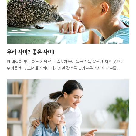
습관이다”라고 했다. 아침에 늘 일어나는 시간이 되면 저절로 눈이 떠지고,
다리를 떨다 보면 나중에는 자신도 모르게 다리를 떤다. 식사 후 커피 마시는
버릇을 들이면 커피를 안 마시는 게 이상하게 느껴질 정도다. 이처럼 습관은
시간이 지날수록 점점 굳어져…
우리 사이? 좋은 사이!
찬 바람이 부는 어느 겨울날, 고슴도치들이 몸을 잔뜩 웅크린 채 한곳으로
모여들었다. 그런데 가까이 다가가면 갈수록 날카로운 가시가 서로를
찔렀다. 아픔을 참기 힘들었던 고슴도치들은 결국 한 발씩 뒤로 물러날
수밖에 없었다. 이 우화에서 비롯된 ‘고슴도치 딜레마’는, 대인관계에서
친밀함을 원하면서도 적당한 거리를 두고 싶어 하는 욕구가 공존하는 사람의
심리를 말한다. 사람은 가정에서 부모의 보살핌을 받고, 학교에서는 친구와
선후배를 사귀며, 직장에서는 동료와 함께 일한다. 즉, 평생 부모, 형제,
배우자, 친척, 친구, 동료, 이웃 등과 끊임없이 관계를 맺으며 살아간다.
대화를 나누고 감정을 교류하며 경험을 공유하는 관계 속에서 기쁨과 행복을
느끼고 때로는 아픔과 슬픔을 겪는다. 하버드 의대에서 시행한 대대적인
연구 조사로, 행복하고 건강한 삶의 해답은 타인과의 ‘좋은 관계’에 있음이
밝혀졌다. 좋은 관계란 한마디로 친밀감이 느껴지는 사이다. 누군가와