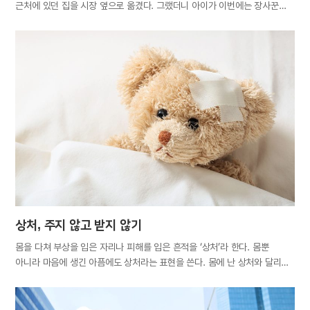
근처에 있던 집을 시장 옆으로 옮겼다. 그랬더니 아이가 이번에는 장사꾼
흉내를 내며 노는 것이었다. 어머니는 다시 이삿짐을 꾸려 서당 근처로 갔다.
그러자 아이가 글 읽는 흉내를 내었고, 어머니는 그 모습을 보며 흡족해했다.
이 이야기는 맹자의 어머니가 아들의 교육을 위해 세 번 이사했다는
‘맹모삼천지교(孟母三遷之敎)’의 유래로, 사람은 보고 듣는 데 많은 영향을
받는다는 뜻을 담고 있다. 손에 땀을 쥐게 하는 무서운 영화를 좋아하고
불규칙한 박자의 강렬한 음악을 즐겨 듣던 사람이라도, 임신을 하면
감성적이고 따뜻한 영화를 보고 잔잔한 선율의 안정감 있는 음악을 들으려고
노력하는 게 보통이다. 모체를 통해 간접적으로 보고 듣는 것이 태아의
정서에 지대한 영향을 미치기 때문이다. 하물며 본인이 직접 눈으로 보고
귀로 듣는 바가 자신에게 끼치는 영향이 얼마나 클지는…
상처, 주지 않고 받지 않기
몸을 다쳐 부상을 입은 자리나 피해를 입은 흔적을 ‘상처’라 한다. 몸뿐
아니라 마음에 생긴 아픔에도 상처라는 표현을 쓴다. 몸에 난 상처와 달리
마음의 상처는 눈에 보이지 않아 간과하기 쉽다. 보이는 상처는 약을 발라
치료하면 되지만 마음의 상처는 스스로 해결하기 어려울 때도 많다. ‘상처
없는 영혼이 어디 있으랴’라는 어느 시인의 말을 빌리지 않더라도, 평생