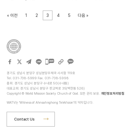
지칭한다. 페이스북, 트위터, 카카오스토리, 인스타그램, 밴드, 유튜브 등 그
종류도 다양하다. 스마트폰 보급이 증가함에 따라 시간과 장소에 구애받지
« 이전
1
2
3
4
5
다음 »
않고 SNS를 이용할 수 있게 되어, 이제는 현대인의 일상에서 떼려야 뗄 수
없는 존재로 자리 잡았다. 국내 한 포털 사이트에서 회원 693명을 대상으로
‘SNS 이용 행태와 활용 현황’에 대한 설문조사를 진행했다. 응답자의
91.3퍼센트가 현재 개인 SNS를 이용 중이라고 답했으며, 그 목적은
‘사람들과의 커뮤니케이션’이 63.2퍼센트로 가장 높았다. 이어, 다양한 정보
및 트렌드 파악(60.7%), 심심해서(46.9%), 자신의 일상 기록 및 공유
(38.6%), 이벤트 참여(23.2%), 안 하면 시대에 뒤처지는 것 같아서(7.7%)
카카오톡
순으로 나타났다. 설문조사 결과가 보여주는 것처럼 SNS의 매력은 언제
공유하기
어디서든 다른 사람과 쌍방향으로 연결된다는 점에 있다. SNS상에서
경기도 성남시 분당구 성남분당우체국 사서함 119호
안부를 주고받으며 ‘공감’과…
Tel. 031-738-5999 Fax. 031-738-5998
총회: 경기도 성남시 분당구 수내로 50(수내동)
대표교회: 경기도 성남시 분당구 판교역로 35(백현동 526)
Copyright © World Mission Society Church of God. 모든 권리 보유.
개인정보처리방침
WATV는 ‘Witness of Ahnsahnghong TeleVision’의 약자입니다.
Contact Us