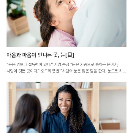
아무 소용 없다. 아무리 가까운 사이라도 상대는 내가 아니기에 나의 마음을
온전히 알지 못하기 때문이다. 강아지는 좋아하는 대상에게 꼬리를 살랑살랑
흔들며 눈을 맞춘다. 고래는 감미로운 노래를 부르고, 원숭이는 털을 정리해
준다. 펭귄은 돌멩이를 갖다 준다. 동물들도 그들만의 방식으로 사랑을
표현한다. 상대에게 화가 나거나 실망했을 때는 쉽게 표현하면서도 사랑은…
마음과 마음이 만나는 곳, 눈[目]
“눈은 입보다 설득력이 있다.” 서양 속담 “눈은 가슴으로 통하는 문이자,
사랑이 깃든 곳이다.” 오드리 헵번 “사람의 눈은 많은 말을 한다. 눈으로 하는
말은 사전 없이도 전 세계 누구나 이해할 수 있다.” 랠프 월도 에머슨 안에서
밖을 내다보게도, 밖에서 안을 들여다보게도 하는 창문. 사방이 벽으로
둘러싸여도 창이 있으면 집은 햇살과 바람이 드나들어 밝고 쾌적한 공간이
된다. 우리 인체에도 창문과 같은 기능을 담당하는 기관이 있다. 바로, 눈[目]
이다. ‘몸이 천 냥이면 눈은 구백 냥’이라 할 만큼 눈은 몸에서 매우 중요한
역할을 한다. 감각기관 중 눈은 뇌에 가장 많은 일감(?)을 전달하는데, 뇌가
처리하는 정보의 약 80%가 시각을 통해 입력된다. 눈은 우리가 세상을 보고
사물을 인지하도록 도울 뿐만 아니라, 타인에게 내면을 보여주는 창구가
되기도 한다. ‘눈은 마음의 창(窓)’이라는 말이 있듯, 눈에는 그 사람의 감정이