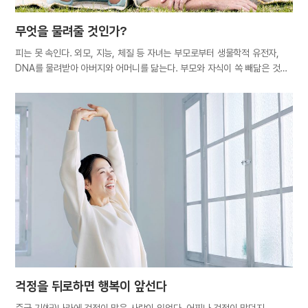
무엇을 물려줄 것인가?
피는 못 속인다. 외모, 지능, 체질 등 자녀는 부모로부터 생물학적 유전자,
DNA를 물려받아 아버지와 어머니를 닮는다. 부모와 자식이 쏙 빼닮은 것을
가리켜 마치 기계로 찍어낸 것 같다고 하여 붕어빵, 판박이, 미니어처라는
표현을 쓰기도 한다. 부모라면 누구나 자식에게 좋은 것을 물려주기를
원한다. 아이를 가진 여성이 좋은 음악을 듣고, 정서적으로 안정감을 주는
취미 활동을 하며, 음식을 가려 먹는 이유도 태교를 통해 자식에게 좋은 것을
물려주기 위해서다. 그러나 선천적인 DNA보다 자녀에게 더 많은 영향을
끼치는 것이 후천적인 요소이다. 자녀는 의식하든 의식하지 않든 부모의
가치관, 자존감, 언어, 식습관, 효도, 행복까지 닮는다. 좋은 습관은
물론이거니와 나쁜 습관도 대물림된다. 부모는 때로 아이가 잘못을
저지르거나 이해할 수 없는 행동을 할 때면 ‘쟤는 누구를 닮아서 저러나’ 하며
자신을 닮았다는 사실을 부인하고 싶을 때도 있지만, 자신의 말과 행동을
그대로…
걱정을 뒤로하면 행복이 앞선다