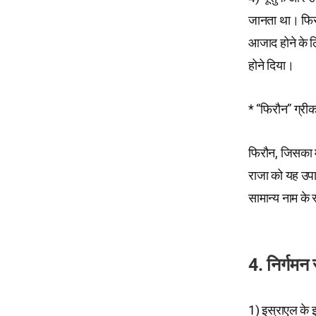
जानता था। फिरौ
आजाद होने के लि
होने दिया।
* “फिरौन” ग्री
फिरौन, जिसका म
राजा को यह उपा
सामान्य नाम के 
4. निर्गमन
1) इस्राएल के इत