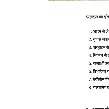
इस्राएल का इतिह
आदम से ल
नूह से ले
अब्राहम स
निर्गमन से
राजाओं क
विभाजित र
बेबीलोन मे
यरूशलेम क