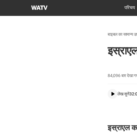
चर्च
परिचय
ऑफ
गॉड
वर्ल्ड
बाइबल का सामान्य ज्
मिशन
सोसाइटी
इस्राए
84,096
बार देखा ग
लेख सुनें
32:
इस्राएल क