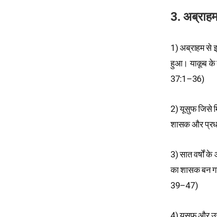
3. अब्राह
1) अब्राहम से 
हुआ। याकूब के बार
37:1–36)
2) यूसुफ जिसे म
शासक और प्रधा
3) सात वर्षों क
का शासक बन गया
39–47)
4) यूसुफ और उस