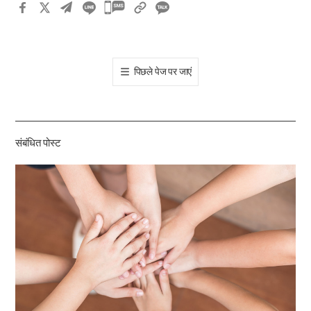
카
카
오
톡
पिछले पेज पर जाएं
공
유
하
기
संबंधित पोस्ट