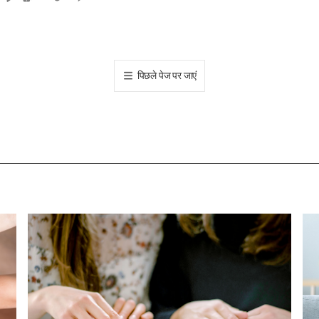
카
오
톡
공
पिछले पेज पर जाएं
유
하
기