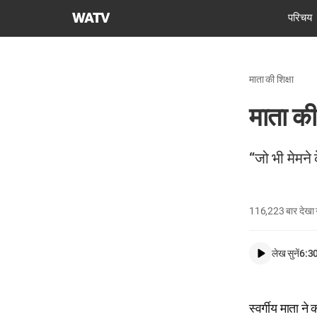
चर्च
परिचय
ऑफ
गॉड
वर्ल्ड
माता की शिक्षा
मिशन
सोसाइटी
माता की 
“जो भी मेमने 
116,223
बार देखा
लेख सुनें
6:3
स्वर्गीय माता ने