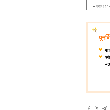
प्रक 14:1
पुनर्
माता
क्य
अनु