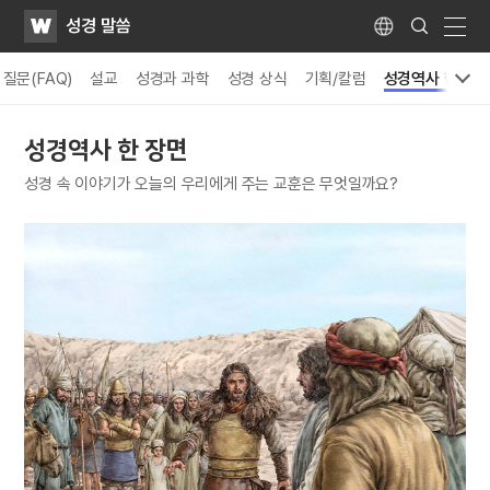
WATV
Search
성경 말씀
Submit
Language
naviga
질문(FAQ)
설교
성경과 과학
성경 상식
기획/칼럼
성경역사 한 장면
성경역사 한 장면
성경 속 이야기가 오늘의 우리에게 주는 교훈은 무엇일까요?