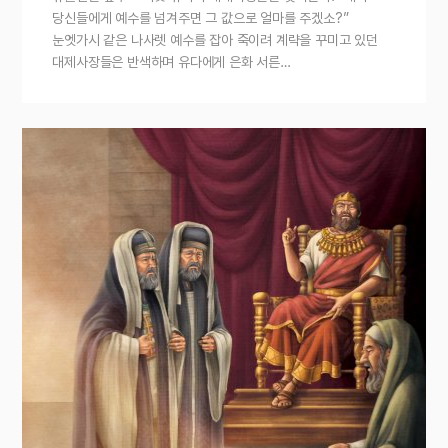
당신들에게 예수를 넘겨주면 그 값으로 얼마를 주겠소?”
눈엣가시 같은 나사렛 예수를 잡아 죽이려 계략을 꾸미고 있던
대제사장들은 반색하며 유다에게 은화 서른…