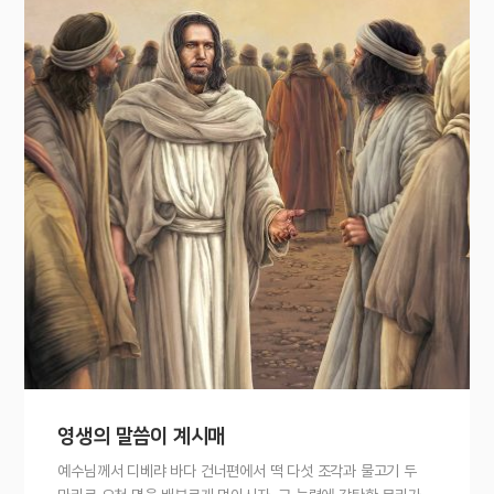
영생의 말씀이 계시매
예수님께서 디베랴 바다 건너편에서 떡 다섯 조각과 물고기 두