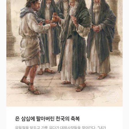
은 삼십에 팔아버린 천국의 축복
유월절을 앞두고 가룟 유다가 대제사장들을 찾아간다. “내가