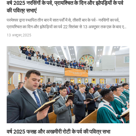
वर्ष 2025 नरसिंगों के पर्व, प्रायश्चित के दिन और झोपड़ियों के पर्व
की पवित्र सभाएं
परमेश्वर द्वारा स्थापित तीन बार में सात पर्वों में से, तीसरी बार के पर्व - नरसिंगों का पर्व,
प्रायश्चित का दिन और झोपड़ियों का पर्व 22 सितंबर से 13 अक्टूबर तक एक के बाद एक
मनाए गए। दुनिया भर में चर्च ऑफ गॉड के सदस्यों ने इन पवित्र पर्वों का स्वागत करते हुए
13 अक्टूबर, 2025
जिनमें प्रायश्चित के अनुग्रह और पवित्र आत्मा की आशीष की प्रतिज्ञा है, गंभीर प्रार्थना में
स्वयं को समर्पित किया, सच्चे मन से पश्चाताप किया और पश्चाताप के योग्य सुसमाचार का
फल लाने का प्रयास किया। नरसिंगों का पर्व: परमेश्वर की इच्छा को समझना जो मानवजाति
का उद्धार चाहते हैं इस्राएलियों की जंगल में यात्रा के दौरान, मूसा दस आज्ञाओं को प्राप्त
करने के लिए सीनै पर्वत पर…
वर्ष 2025 फसह और अखमीरी रोटी के पर्व की पवित्र सभा