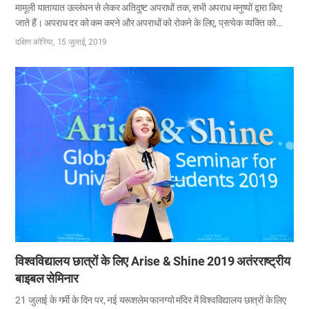
मामूली यातायात उल्लंघन से लेकर अतिदुष्ट अपराधों तक, सभी अपराध मनुष्यों द्वारा किए
जाते हैं। अपराध दर को कम करने और अपराधों को रोकने के लिए, प्रत्येक व्यक्ति को
बदलने की जरूरत है। 15 जुलाई को कोरिया के नई यरूशलेम फानग्यो मंदिर में आयोजित
दक्षिण कोरिया
15 जुलाई, 2019
किए गए 2019 ASEZ वैश्विक सम्मेलन: बिना किसी अपराध के संसार की ओर बदलाव के
लिए एक लंबी छलांग, के लिए दुनिया भर के विश्वविद्यालय के छात्र इकट्ठे हुए जिनके पास
कैंपस में बदलाव लाकर एक अपराध रहित, शांतिपूर्ण और सुरक्षित दुनिया बनाने की आकांक्षाएं
थीं। 6 महाद्वीपों में 42 देशों के प्रोफेसरों, पत्रकारों, और ASEZ सदस्यों सहित 2,500 से
अधिक लोगों ने इस कार्यक्रम में भाग लिया, ताकि एक साथ अपराध निवारण
परियोजना(Reduce Crime Together,…
विश्वविद्यालय छात्रों के लिए
Arise & Shine 2019
अतंरराष्ट्रीय
बाइबल सेमिनार
21 जुलाई के गर्मी के दिन पर, नई यरूशलेम फानग्यो मंदिर में विश्वविद्यालय छात्रों के लिए