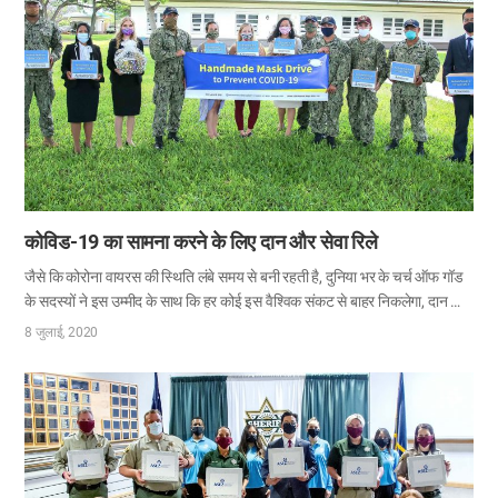
मवेशियों की मौत हुई या तो वे लापता हो…
कोविड-19 का सामना करने के लिए दान और सेवा रिले
जैसे कि कोरोना वायरस की स्थिति लंबे समय से बनी रहती है, दुनिया भर के चर्च ऑफ गॉड
के सदस्यों ने इस उम्मीद के साथ कि हर कोई इस वैश्विक संकट से बाहर निकलेगा, दान और
सेवा रिले को अंजाम दिया। 8 जुलाई को मंगोलिया के उलानबटोर में सदस्यों ने 5,000
8 जुलाई, 2020
डिस्पोजेबल मास्क और 5,000 हाथ से बने कपड़े के मास्क का मंगोलियाई स्वास्थ्य
मंत्रालय को दान किया। मंगोलिया के सदस्य ने जो अक्सर खुद अपने कपड़े बनाते हैं,
कुशलता से मास्क बनाए। इससे पहले 30 जून को, अमेरिका के सीए के लॉस एंजिल्स और
एचआई के होनोलूलू में सदस्यों ने अमेरिकी नौसेना के गाइडेड मिसाइल डेस्ट्रॉयर के
अधिकारियों को 300 हाथ से बने मास्क वितरित किए। अमेरिका के न्यूयॉर्क…