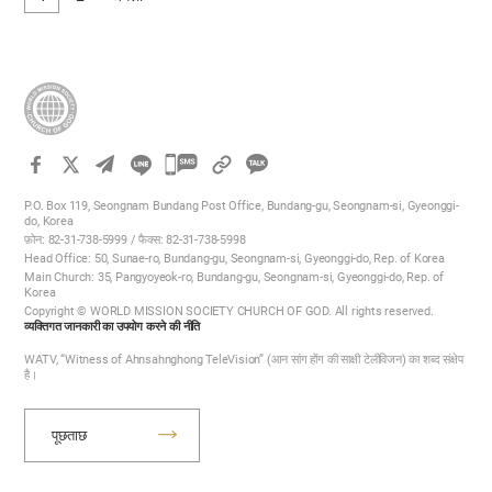
दिशा में है, उत्तर यूरोप में फिनलैंड, और अफ्रीका के दक्षिणी भीतरी प्रदेश में बोत्सवाना, तो
उनकी संस्कृतियां, भाषाएं और…
카
카
P.O. Box 119, Seongnam Bundang Post Office, Bundang-gu, Seongnam-si, Gyeonggi-
오
do, Korea
फ़ोन: 82-31-738-5999 / फैक्स: 82-31-738-5998
톡
Head Office: 50, Sunae-ro, Bundang-gu, Seongnam-si, Gyeonggi-do, Rep. of Korea
공
Main Church: 35, Pangyoyeok-ro, Bundang-gu, Seongnam-si, Gyeonggi-do, Rep. of
Korea
유
Copyright © WORLD MISSION SOCIETY CHURCH OF GOD. All rights reserved.
하
व्यक्तिगत जानकारी का उपयोग करने की नीति
기
WATV, “Witness of Ahnsahnghong TeleVision” (आन सांग होंग की साक्षी टेलीविजन) का शब्द संक्षेप
है।
पूछताछ