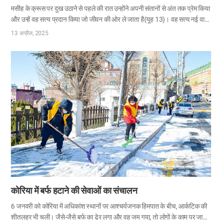
मसीह के क्रूस पर दुख उठाने से पहले की रात उन्होंने अपनी संतानों से अंत तक प्रेम किया
और उन्हें वह सत्य प्रदान किया जो जीवन की ओर ले जाता है(यूह 13)। वह सत्य नई वाचा
के फसह का पर्व है जो उनके गहरे और सच्चे प्रेम से भरा हुआ है। 12 अप्रैल की
13 अप्रैल, 2025
रात(पवित्र कैलेंडर के अनुसार पहले महीने का 14वां दिन) और 13 अप्रैल को(पवित्र
कैलेंडर के अनुसार पहले महीने का 15वां दिन) फसह और अखमीरी रोटी का पर्व जिसे दुख
के पर्व के नाम से भी जाना जाता है, 175 देशों में 7,800 से अधिक चर्च ऑफ गॉड में
क्रमवार आयोजित किए गए। महासभा के दौरान स्वर्गीय माता ने ये वचन दिए कि सभी फसह
में निहित…
कोरिया में बर्फ हटाने की सेवाओं का संचालन
6 जनवरी को कोरिया में अधिकांश स्थानों पर आश्चर्यजनक हिमपात के बीच, आर्कटिक की
शीतलहर भी चली। जैसे-जैसे बर्फ का ढेर लगा और वह जम गया, तो लोगों के काम पर जाने