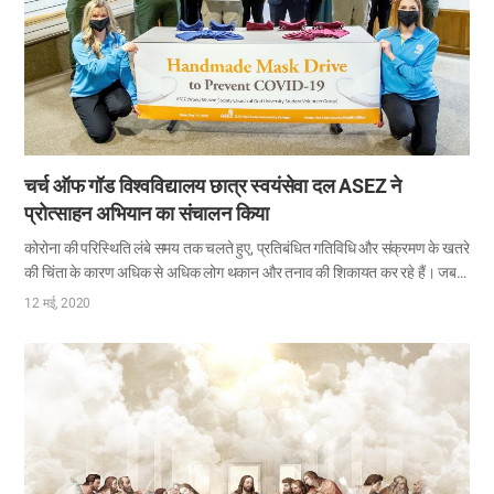
चर्च ऑफ गॉड विश्वविद्यालय छात्र स्वयंसेवा दल ASEZ ने
प्रोत्साहन अभियान का संचालन किया
कोरोना की परिस्थिति लंबे समय तक चलते हुए, प्रतिबंधित गतिविधि और संक्रमण के खतरे
की चिंता के कारण अधिक से अधिक लोग थकान और तनाव की शिकायत कर रहे हैं। जब
एक दूसरे की परवाह और ईमानदार सहायता की आवश्यकता होती है, तब चर्च ऑफ गॉड
12 मई, 2020
विश्वविद्यालय छात्र स्वयंसेवा दल ASEZ ने कोविड-19 से थके-हारे लोगों को हस्तलिखित
पत्रों और उपहार बॉक्सों से आशा और प्रोत्साहन देने के लिए प्रोत्साहन अभियान का
संचालन किया। 1 अप्रैल से शुरू करके 12 मई तक, कोरिया विश्वविद्यालय, होंगिक
विश्वविद्यालय, बुसान राष्ट्रीय विश्वविद्यालय, ग्वांगजु स्वास्थ्य विज्ञान विश्वविद्यालय और
डेगू हानि विश्वविद्यालय जैसे कोरिया के विभिन्न विश्वविद्यालयों से ASEZ के लगभग 2,000
सदस्यों ने इन संदेशों के साथ ईमानदारी से पत्र लिखकर अभियान में भाग…