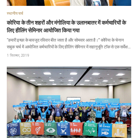
स्थानीय चर्च
कोरिया के तीन शहरों और मंगोलिया के उलानबातर में कर्मचारियों के
लिए हीलिंग सेमिनार आयोजित किया गया
“हमारी इच्छा के बावजूद रविवार बीत जाता है और सोमवार आता है।” कोरिया के चेनान
सबुक चर्च में आयोजित कर्मचारियों के लिए हीलिंग सेमिनार में सहानुभूति टॉक से एक सर्वेक्षण
में, “अपने कार्यस्थल में क्या आपको थका देता है?” इस सवाल पर मजाकिया जवाब ने सभी
1 सितम्बर, 2019
को हंसा दिया। यह दिखाया कि कर्मचारियों को कैसा लगता है; वे थके हुए हैं और हमेशा
महसूस करते हैं कि उन्हें आराम करने के लिए अधिक समय चाहिए। हीलिंग सेमिनार 1
सितंबर को कोरिया के सियॉन्गनाम, चेनान और सबसे बड़ा पर्यटक आकर्षण जेजू-डो द्वीप में
व्यस्त कर्मचारियों को एक सांस लेने की जगह प्रदान करने के लिए आयोजित किया गया।
यह 15 तारीख को मंगोलिया के उलानबातर में भी आयोजित किया गया और…