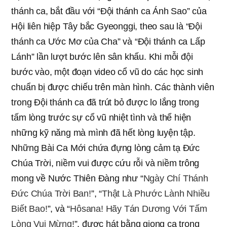
thánh ca, bắt đầu với “Đội thánh ca Ánh Sao” của
Hội liên hiệp Tây bắc Gyeonggi, theo sau là “Đội
thánh ca Ước Mơ của Cha” và “Đội thánh ca Lấp
Lánh” lần lượt bước lên sân khấu. Khi mỗi đội
bước vào, một đoạn video cổ vũ do các học sinh
chuẩn bị được chiếu trên màn hình. Các thành viên
trong Đội thánh ca đã trút bỏ được lo lắng trong
tấm lòng trước sự cổ vũ nhiệt tình và thể hiện
những kỹ năng mà mình đã hết lòng luyện tập.
Những Bài Ca Mới chứa đựng lòng cảm tạ Đức
Chúa Trời, niềm vui được cứu rỗi và niềm trông
mong về Nước Thiên Đàng như “
Ngày Chí Thánh
Đức Chúa Trời Ban!
”, “
Thật Là Phước Lành Nhiều
Biết Bao!
”, và “
Hôsana! Hãy Tán Dương Với Tấm
Lòng Vui Mừng!
”, được hát bằng giọng ca trong