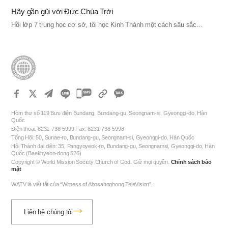
Hãy gần gũi với Đức Chúa Trời
Hồi lớp 7 trung học cơ sở, tôi học Kinh Thánh một cách sâu sắc…
카
카
Hòm thư số 119 Bưu điện Bundang, Bundang-gu, Seongnam-si, Gyeonggi-do, Hàn
오
Quốc
Điện thoại: 8231-738-5999 Fax: 8231-738-5998
톡
Tổng Hội: 50, Sunae-ro, Bundang-gu, Seongnam-si, Gyeonggi-do, Hàn Quốc
공
Hội Thánh đại diện: 35, Pangyoyeok-ro, Bundang-gu, Seongnamsi, Gyeonggi-do, Hàn
Quốc (Baekhyeon-dong 526)
유
Copyright © World Mission Society Church of God. Giữ mọi quyền.
Chính sách bảo
하
mật
기
WATV là viết tắt của “Witness of Ahnsahnghong TeleVision”.
Liên hệ chúng tôi