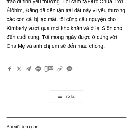
trao đi tình yêu thương. Tôi cảm tạ Đức Chúa Trời
Êlôhim, Đấng đã đến tận trái đất này vì yêu thương
các con cái bị lạc mất, tôi cũng cầu nguyện cho
Kimberly vượt qua mọi khó khăn và ở lại Siôn cho
đến cuối cùng. Tôi mong ngày được ở cùng với
Cha Mẹ và anh chị em sẽ đến mau chóng.
카
카
오
톡
Trở lại
공
유
하
기
Bài viết liên quan