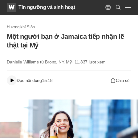
WATV
Search
Tín ngưỡng và sinh hoạt
Submit
Language
naviga
Hương khí Siôn
Một người bạn ở Jamaica tiếp nhận lẽ
thật tại Mỹ
Danielle Williams từ Bronx, NY, Mỹ
11,837
lượt xem
Đọc nội dung
15:18
Chia sẻ