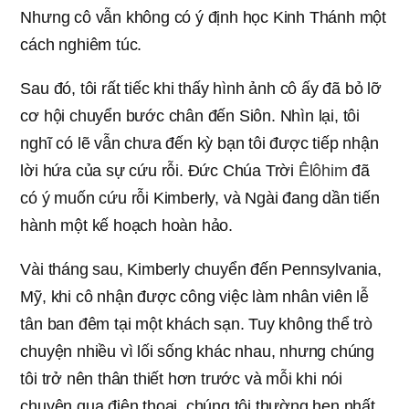
Nhưng cô vẫn không có ý định học Kinh Thánh một
cách nghiêm túc.
Sau đó, tôi rất tiếc khi thấy hình ảnh cô ấy đã bỏ lỡ
cơ hội chuyển bước chân đến Siôn. Nhìn lại, tôi
nghĩ có lẽ vẫn chưa đến kỳ bạn tôi được tiếp nhận
lời hứa của sự cứu rỗi. Đức Chúa Trời
Êlôhim
đã
có ý muốn cứu rỗi Kimberly, và Ngài đang dần tiến
hành một kế hoạch hoàn hảo.
Vài tháng sau, Kimberly chuyển đến Pennsylvania,
Mỹ, khi cô nhận được công việc làm nhân viên lễ
tân ban đêm tại một khách sạn. Tuy không thể trò
chuyện nhiều vì lối sống khác nhau, nhưng chúng
tôi trở nên thân thiết hơn trước và mỗi khi nói
chuyện qua điện thoại, chúng tôi thường hẹn nhất