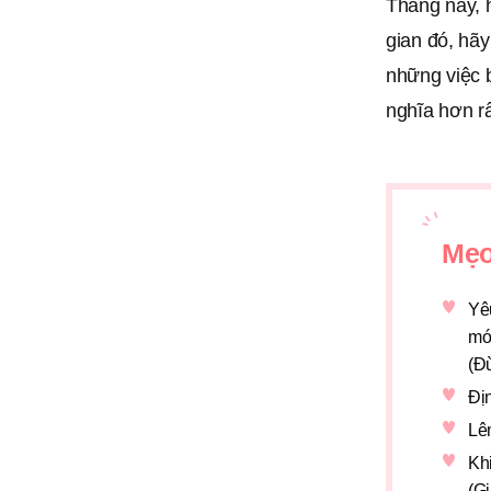
Tháng này, h
gian đó, hãy
những việc b
nghĩa hơn rấ
Mẹo
Yêu
mớ
(Đừ
Địn
Lê
Khi
(Gi