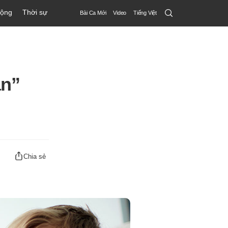
Search
động
Thời sự
Bài Ca Mới
Video
Tiếng Việt
Submit
ần”
Chia sẻ