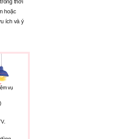
trong thời
ân hoặc
u ích và ý
hiệm vụ
)
TV.
 dùng