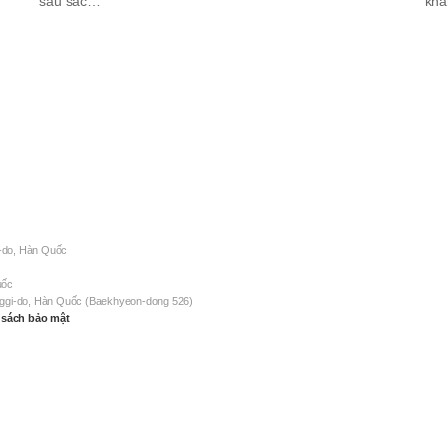
sâu sắc…
khẩ
-do, Hàn Quốc
uốc
nggi-do, Hàn Quốc (Baekhyeon-dong 526)
 sách bảo mật