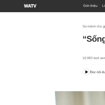
Hội
Giới thiệu
L
Thánh
của
Đức
Sứ mệnh cho gi
Chúa
Trời
“Sống
Hiệp
Hội
Truyền
Giáo
16,983
lượt xe
Tin
Lành
Đọc nội d
Thế
Giới