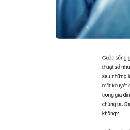
Cuộc sống gi
thuật số như
sau những lợ
một khuyết đ
trong gia đì
chúng ta. Bạ
không?