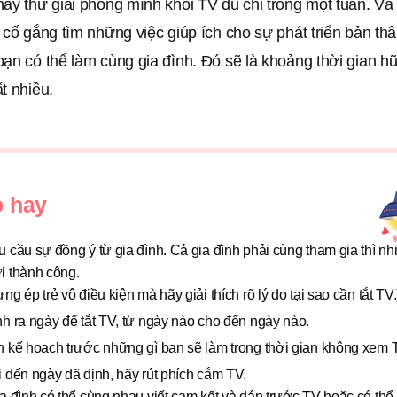
ãy thử giải phóng mình khỏi TV dù chỉ trong một tuần. Và 
 cố gắng tìm những việc giúp ích cho sự phát triển bản th
ạn có thể làm cùng gia đình. Đó sẽ là khoảng thời gian hữ
t nhiều.
 hay
 cầu sự đồng ý từ gia đình. Cả gia đình phải cùng tham gia thì n
i thành công.
ng ép trẻ vô điều kiện mà hãy giải thích rõ lý do tại sao cần tắt TV.
h ra ngày để tắt TV, từ ngày nào cho đến ngày nào.
n kế hoạch trước những gì bạn sẽ làm trong thời gian không xem 
 đến ngày đã định, hãy rút phích cắm TV.
a đình có thể cùng nhau viết cam kết và dán trước TV hoặc có thể