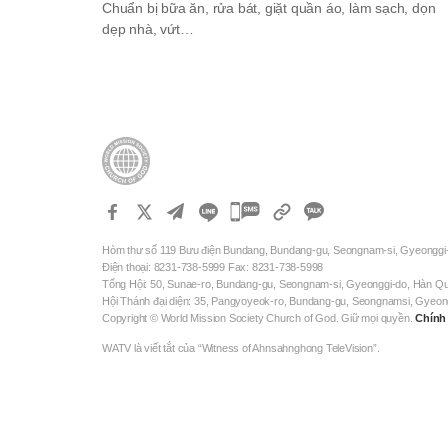
Chuẩn bị bữa ăn, rửa bát, giặt quần áo, làm sạch, dọn
dẹp nhà, vứt…
카
카
Hòm thư số 119 Bưu điện Bundang, Bundang-gu, Seongnam-si, Gyeonggi
오
Điện thoại: 8231-738-5999 Fax: 8231-738-5998
톡
Tổng Hội: 50, Sunae-ro, Bundang-gu, Seongnam-si, Gyeonggi-do, Hàn Q
Hội Thánh đại diện: 35, Pangyoyeok-ro, Bundang-gu, Seongnamsi, Gyeo
공
Copyright © World Mission Society Church of God. Giữ mọi quyền.
Chính
유
WATV là viết tắt của “Witness of Ahnsahnghong TeleVision”.
하
기