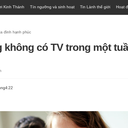
ời Kinh Thánh
Tín ngưỡng và sinh hoạt
Tin Lành thế giới
Hoạt 
a đình hạnh phúc
 không có TV trong một tu
m
ung
4:22