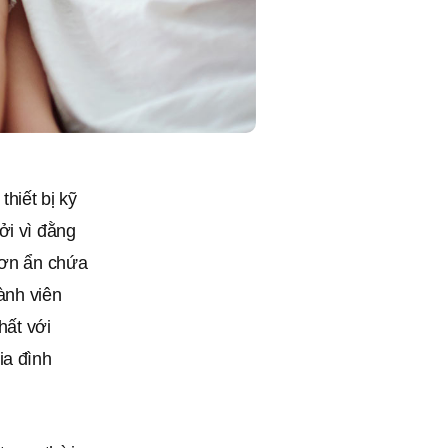
thiết bị kỹ
ởi vì đằng
hơn ẩn chứa
hành viên
hất với
ia đình