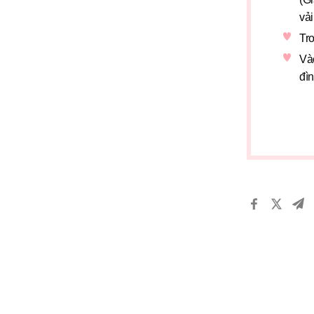
vải
Tro
Và
đìn