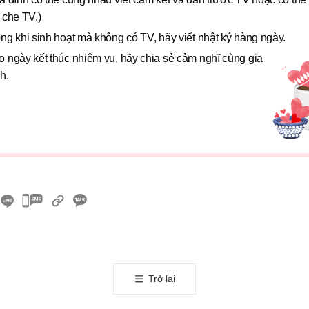
 che TV.)
ng khi sinh hoạt mà không có TV, hãy viết nhật ký hàng ngày.
o ngày kết thúc nhiệm vụ, hãy chia sẻ cảm nghĩ cùng gia
h.
카
카
오
톡
공
Trở lại
유
하