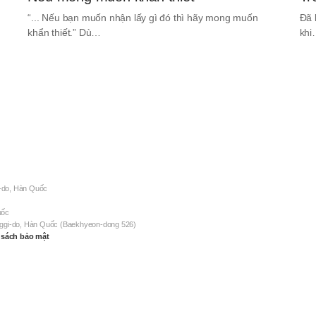
“... Nếu bạn muốn nhận lấy gì đó thì hãy mong muốn
Đã 
khẩn thiết.” Dù…
kh
-do, Hàn Quốc
uốc
nggi-do, Hàn Quốc (Baekhyeon-dong 526)
 sách bảo mật