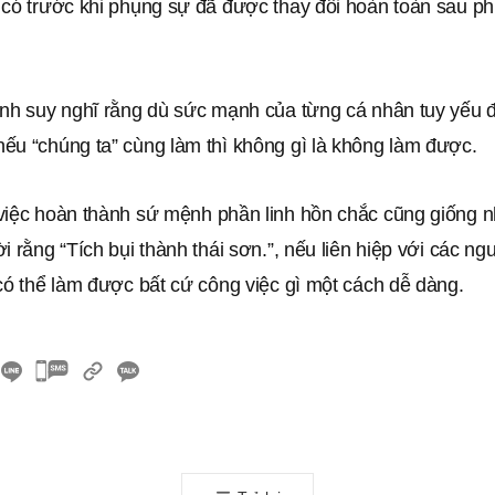
 có trước khi phụng sự đã được thay đổi hoàn toàn sau ph
ành suy nghĩ rằng dù sức mạnh của từng cá nhân tuy yếu 
ếu “chúng ta” cùng làm thì không gì là không làm được.
việc hoàn thành sứ mệnh phần linh hồn chắc cũng giống n
i rằng “Tích bụi thành thái sơn.”, nếu liên hiệp với các n
có thể làm được bất cứ công việc gì một cách dễ dàng.
카
카
오
톡
공