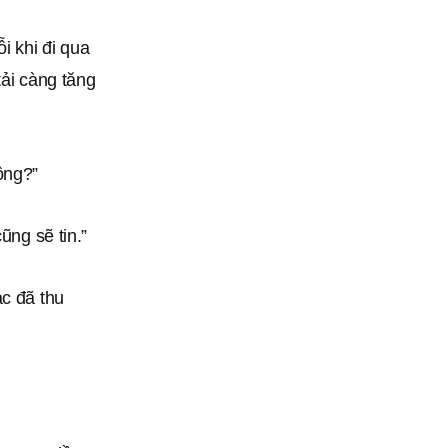
i khi đi qua
tải càng tăng
ông?”
ũng sẽ tin.”
ác đã thu