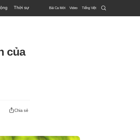
Search
động
Thời sự
Bài Ca Mới
Video
Tiếng Việt
Submit
h của
Chia sẻ