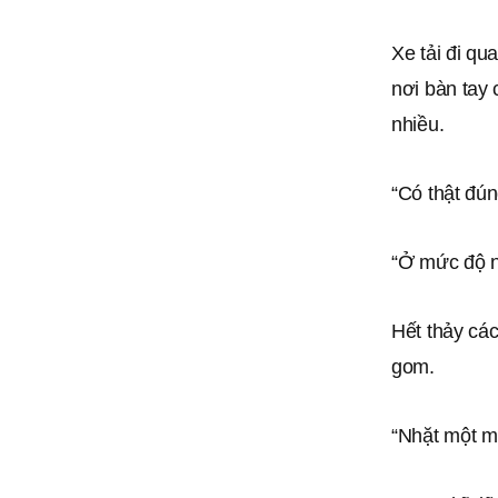
Xe tải đi q
nơi bàn tay 
nhiều.
“Có thật đún
“Ở mức độ nà
Hết thảy các
gom.
“Nhặt một mi