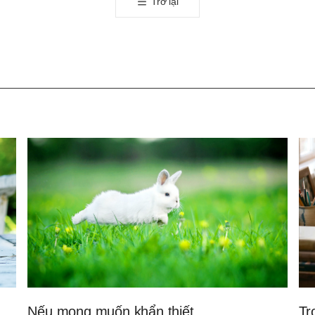
Trở lại
유
하
기
Nếu mong muốn khẩn thiết
Tr