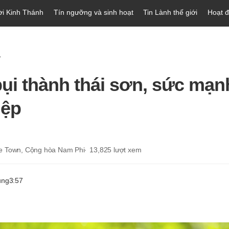
ời Kinh Thánh
Tín ngưỡng và sinh hoạt
Tin Lành thế giới
Hoạt 
ự
bụi thành thái sơn, sức mạn
iệp
e Town, Cộng hòa Nam Phi
13,825
lượt xem
ung
3:57