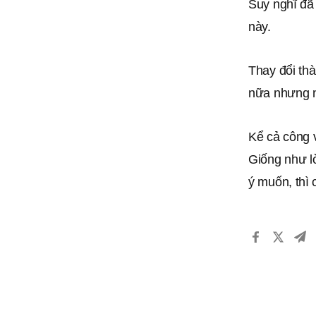
Suy nghĩ đã
này.
Thay đổi th
nữa nhưng n
Kể cả công 
Giống như lờ
ý muốn, thì 