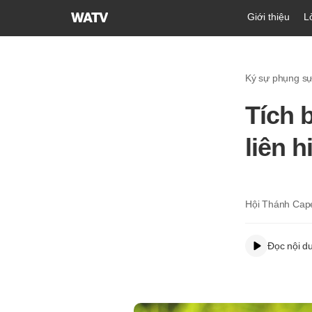
Hội
Giới thiệu
L
Thánh
của
Đức
Ký sự phụng s
Chúa
Trời
Tích 
Hiệp
Hội
liên h
Truyền
Giáo
Tin
Lành
Hội Thánh Cap
Thế
Giới
Đọc nội d