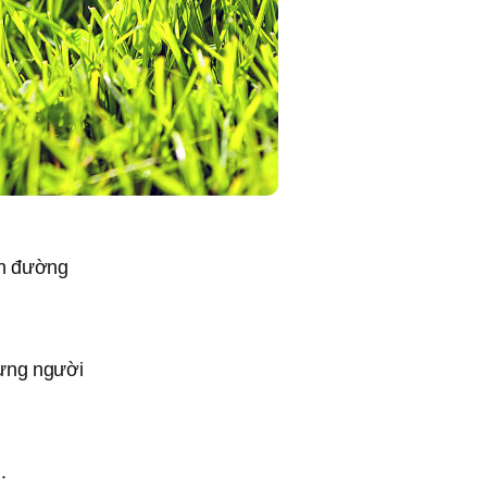
ch đường
từng người
.