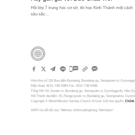
Hồi lớp 7 trung học cơ sở, tôi học Kinh Thánh một cách
sâu sắc…
카
카
Hòm thư số 119 Bưu điện Bundang, Bundang-gu, Seongnam-si, Gyeonggi
오
Điện thoại: 8231-738-5999 Fax: 8231-738-5998
톡
Tổng Hội: 50, Sunae-ro, Bundang-gu, Seongnam-si, Gyeonggi-do, Hàn Q
Hội Thánh đại diện: 35, Pangyoyeok-ro, Bundang-gu, Seongnamsi, Gyeo
공
Copyright © World Mission Society Church of God. Giữ mọi quyền.
Chính
유
WATV là viết tắt của “Witness of Ahnsahnghong TeleVision”.
하
기