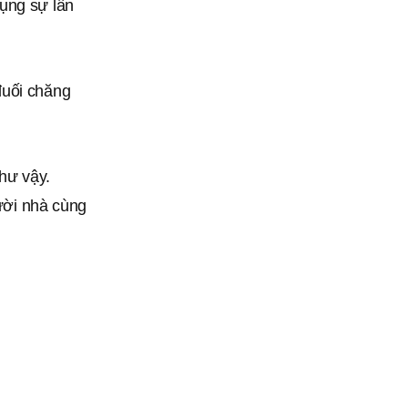
ụng sự lần
đuối chăng
hư vậy.
gười nhà cùng