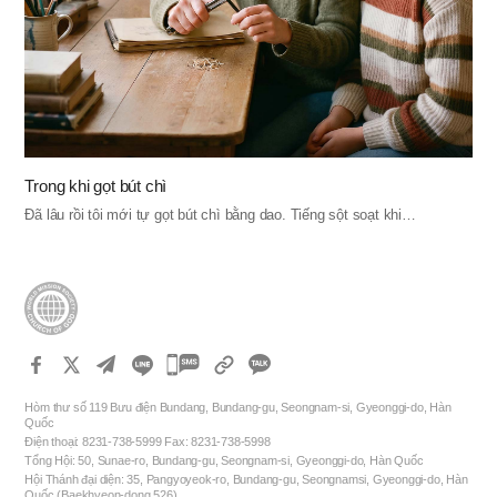
Trong khi gọt bút chì
Đã lâu rồi tôi mới tự gọt bút chì bằng dao. Tiếng sột soạt khi…
카
카
Hòm thư số 119 Bưu điện Bundang, Bundang-gu, Seongnam-si, Gyeonggi-do, Hàn
오
Quốc
Điện thoại: 8231-738-5999 Fax: 8231-738-5998
톡
Tổng Hội: 50, Sunae-ro, Bundang-gu, Seongnam-si, Gyeonggi-do, Hàn Quốc
공
Hội Thánh đại diện: 35, Pangyoyeok-ro, Bundang-gu, Seongnamsi, Gyeonggi-do, Hàn
Quốc (Baekhyeon-dong 526)