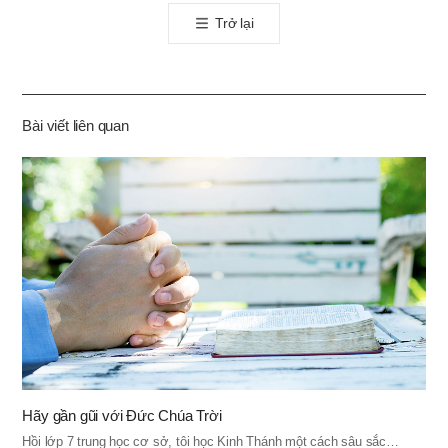
톡
Trở lại
공
유
하
기
Bài viết liên quan
Hãy gần gũi với Đức Chúa Trời
Hồi lớp 7 trung học cơ sở, tôi học Kinh Thánh một cách sâu sắc…