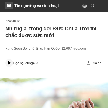
WATV
Search
Tín ngưỡng và sinh hoạt
Submit
Language
naviga
Nhận thức
Nhưng ai trông đợi Đức Chúa Trời thì
chắc được sức mới
Kang Soon Bong từ Jinju, Hàn Quốc
12,667
lượt xem
Đọc nội dung
4:20
Chia sẻ