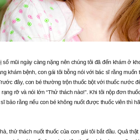
bị sổ mũi ngày càng nặng nên chúng tôi đã đến khám ở kho
ang khám bệnh, con gái tôi bỗng nói với bác sĩ rằng muốn
Trước đây, con bé thường trộn thuốc bột với thuốc nước đ
 rạng rỡ và nói lớn “Thử thách nào!”. Khi tôi nộp đơn thu
 sĩ bảo rằng nếu con bé không nuốt được thuốc viên thì 
hà, thử thách nuốt thuốc của con gái tôi bắt đầu. Quả thật 