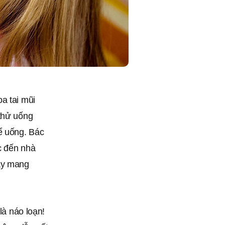
a tai mũi
 thử uống
ể uống. Bác
ốc đến nhà
hãy mang
là náo loạn!