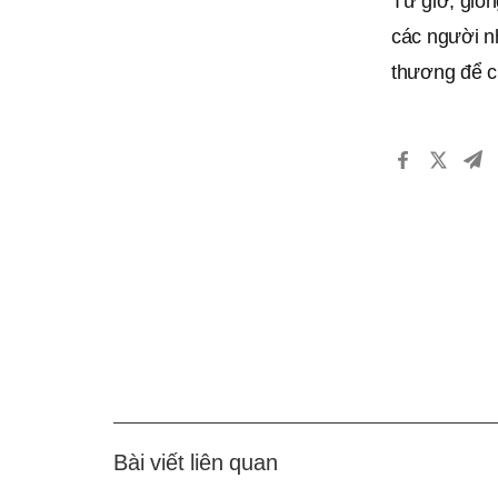
Từ giờ, giốn
các người n
thương để ch
Bài viết liên quan