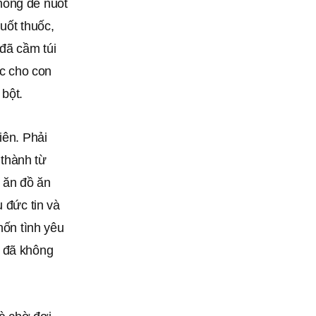
hông dễ nuốt
uốt thuốc,
 đã cầm túi
ục cho con
 bột.
iên. Phải
 thành từ
h ăn đồ ăn
 đức tin và
hốn tình yêu
n đã không