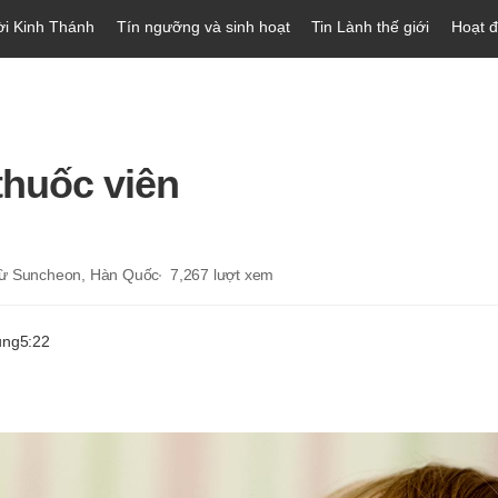
ời Kinh Thánh
Tín ngưỡng và sinh hoạt
Tin Lành thế giới
Hoạt 
thuốc viên
từ Suncheon, Hàn Quốc
7,267
lượt xem
ung
5:22