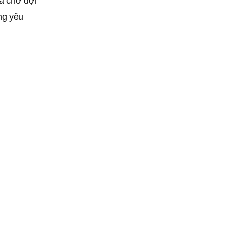
và chờ đợi
ng yêu