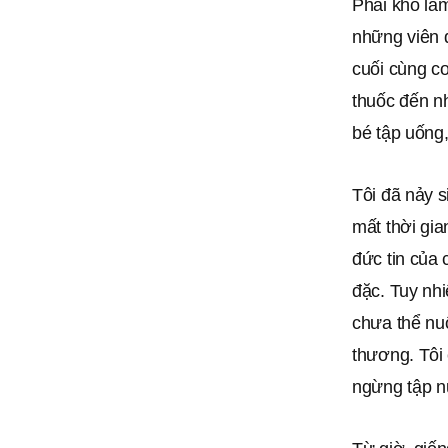
Phải khó lắ
những viên d
cuối cùng co
thuốc đến nh
bé tập uống,
Tôi đã nảy s
mất thời gia
đức tin của 
đặc. Tuy nhi
chưa thể nuố
thương. Tôi
ngừng tập n