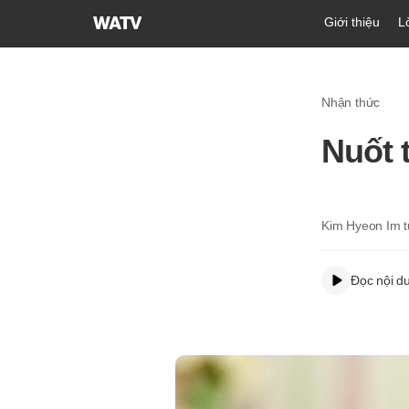
Hội
Giới thiệu
L
Thánh
của
Đức
Nhận thức
Chúa
Trời
Nuốt 
Hiệp
Hội
Truyền
Giáo
Kim Hyeon Im 
Tin
Lành
Đọc nội d
Thế
Giới