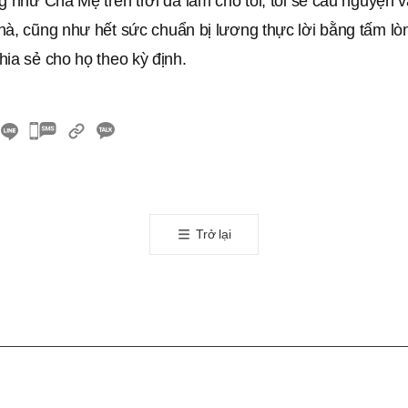
g như Cha Mẹ trên trời đã làm cho tôi, tôi sẽ cầu nguyện 
hà, cũng như hết sức chuẩn bị lương thực lời bằng tấm lò
ia sẻ cho họ theo kỳ định.
카
카
오
톡
공
Trở lại
유
하
기