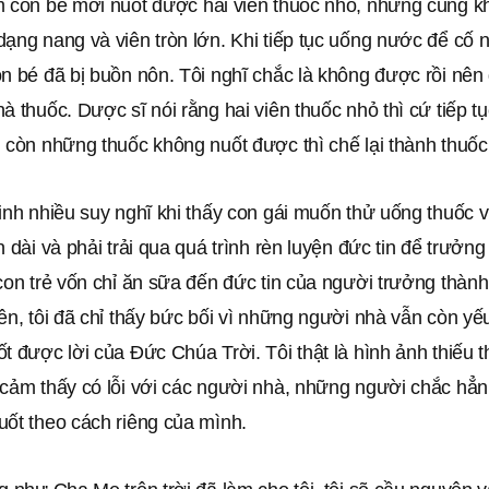
m con bé mới nuốt được hai viên thuốc nhỏ, nhưng cũng k
ạng nang và viên tròn lớn. Khi tiếp tục uống nước để cố n
n bé đã bị buồn nôn. Tôi nghĩ chắc là không được rồi nên
à thuốc. Dược sĩ nói rằng hai viên thuốc nhỏ thì cứ tiếp t
 còn những thuốc không nuốt được thì chế lại thành thuốc
inh nhiều suy nghĩ khi thấy con gái muốn thử uống thuốc v
n dài và phải trải qua quá trình rèn luyện đức tin để trưởng
con trẻ vốn chỉ ăn sữa đến đức tin của người trưởng thàn
ên, tôi đã chỉ thấy bức bối vì những người nhà vẫn còn yếu
t được lời của Đức Chúa Trời. Tôi thật là hình ảnh thiếu t
 cảm thấy có lỗi với các người nhà, những người chắc hẳ
uốt theo cách riêng của mình.