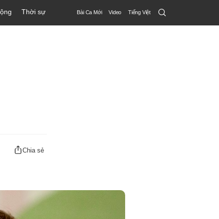
Search
động
Thời sự
Bài Ca Mới
Video
Tiếng Việt
Submit
Chia sẻ