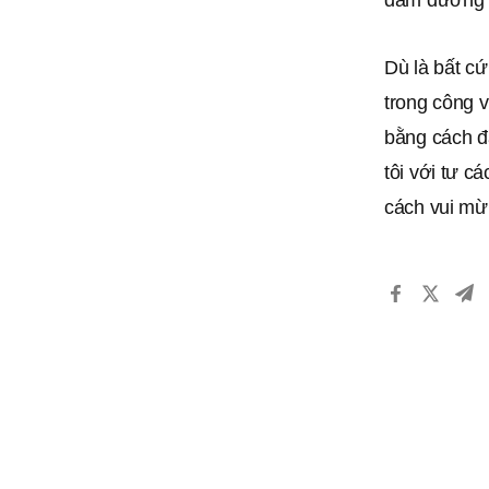
đảm đương 
Dù là bất cứ
trong công 
bằng cách đ
tôi với tư c
cách vui mừ