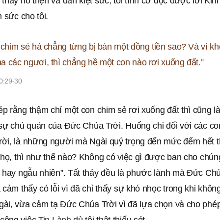
thấy hổ thẹn và dần kiệt sức, tôi tình cờ đọc được lời Ki
m sức cho tôi.
 chim sẻ há chẳng từng bị bán một đồng tiền sao? Và ví kh
 các ngươi, thì chẳng hề một con nào rơi xuống đất.”
0:29-30
p rằng thậm chí một con chim sẻ rơi xuống đất thì cũng l
 sự chủ quản của Đức Chúa Trời. Huống chi đối với các co
ời, là những người mà Ngài quý trọng đến mức đếm hết t
 họ, thì như thế nào? Không có việc gì được ban cho chún
ờ hay ngẫu nhiên”. Tất thảy đều là phước lành mà Đức Chú
 cảm thấy có lỗi vì đã chỉ thấy sự khó nhọc trong khi không
ài, vừa cảm tạ Đức Chúa Trời vì đã lựa chọn và cho phép