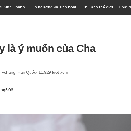
ời Kinh Thánh
Tín ngưỡng và sinh hoạt
Tin Lành thế giới
Hoạt 
y là ý muốn của Cha
ừ Pohang, Hàn Quốc
11,929
lượt xem
ung
5:06