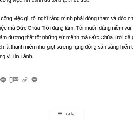
công việc
Tin Lành
dù tôi thật thiếu sót.
 công việc gì, tôi nghĩ rằng mình phải đồng tham và dốc nhi
việc mà Đức Chúa Trời đang làm. Tôi muốn dâng niềm vui
ảm đương thật tốt những sứ mệnh mà Đức Chúa Trời đã 
ách là thanh niên như giọt sương rạng đông sẵn sàng hiến 
ng vì Tin Lành.
카
카
오
톡
공
Trở lại
유
하
기