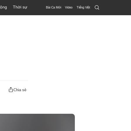
Search
động
Thời sự
Bài Ca Mới
Video
Tiếng Việt
Submit
Chia sẻ