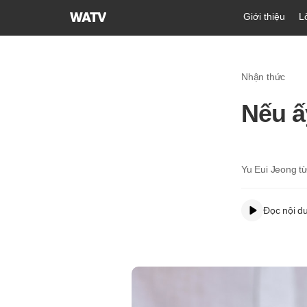
Hội
Giới thiệu
L
Thánh
của
Đức
Nhận thức
Chúa
Trời
Nếu ấ
Hiệp
Hội
Truyền
Giáo
Yu Eui Jeong t
Tin
Lành
Đọc nội d
Thế
Giới