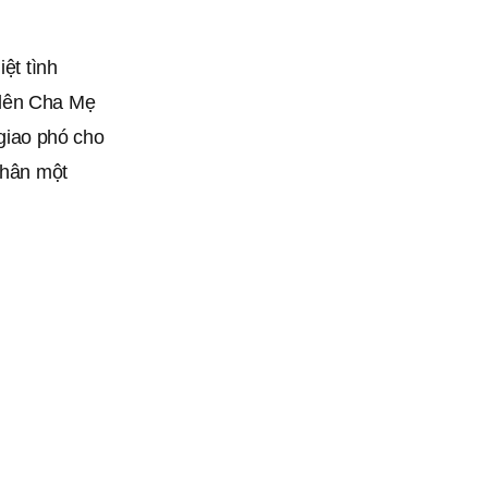
ệt tình
 lên Cha Mẹ
giao phó cho
thân một