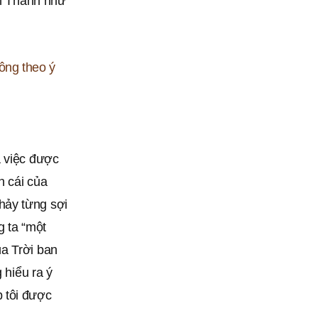
nh Thánh như
ông theo ý
à việc được
n cái của
hảy từng sợi
g ta “một
a Trời ban
 hiểu ra ý
 tôi được