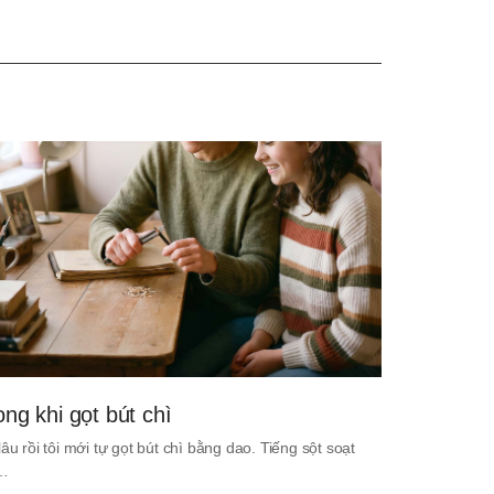
ong khi gọt bút chì
lâu rồi tôi mới tự gọt bút chì bằng dao. Tiếng sột soạt
i…