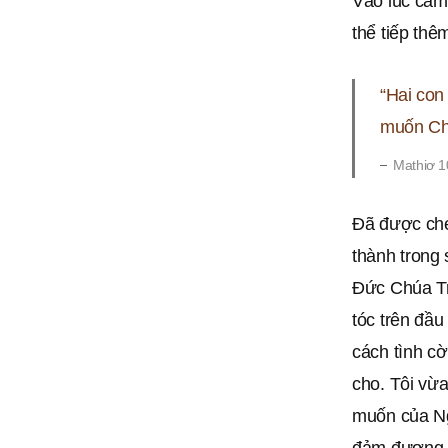
Vào lúc cảm 
thể tiếp thê
“Hai con
muốn Cha
Mathiơ 1
Đã được ché
thành trong
Đức Chúa Tr
tóc trên đầu
cách tình c
cho. Tôi vừa
muốn của Ng