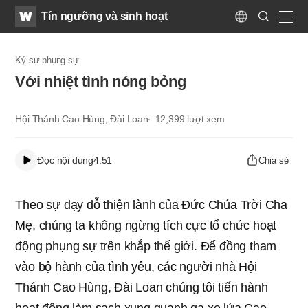
WATV
Search
Tín ngưỡng và sinh hoạt
Submit
Language
naviga
Ký sự phụng sự
Với nhiệt tình nóng bỏng
Hội Thánh Cao Hùng, Đài Loan
12,399
lượt xem
Đọc nội dung
4:51
Chia sẻ
Theo sự dạy dỗ thiện lành của Đức Chúa Trời Cha
Mẹ, chúng ta không ngừng tích cực tổ chức hoạt
động phụng sự trên khắp thế giới. Để đồng tham
vào bộ hành của tình yêu, các người nhà Hội
Thánh Cao Hùng, Đài Loan chúng tôi tiến hành