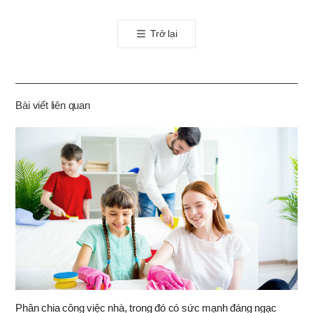
오
톡
Trở lại
공
유
하
기
Bài viết liên quan
Phân chia công việc nhà, trong đó có sức mạnh đáng ngạc