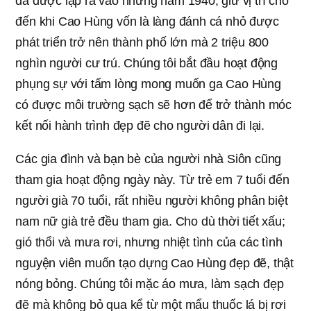
đã được lập ra vào những năm 1940, giữ vị trí cho
đến khi Cao Hùng vốn là làng đánh cá nhỏ được
phát triển trở nên thành phố lớn mà 2 triệu 800
nghìn người cư trú. Chúng tôi bắt đầu hoạt động
phụng sự với tấm lòng mong muốn ga Cao Hùng
có được môi trường sạch sẽ hơn để trở thành móc
kết nối hành trình đẹp đẽ cho người dân đi lại.
Các gia đình và bạn bè của người nhà Siôn cũng
tham gia hoạt động ngày này. Từ trẻ em 7 tuổi đến
người già 70 tuổi, rất nhiều người không phân biệt
nam nữ già trẻ đều tham gia. Cho dù thời tiết xấu;
gió thổi và mưa rơi, nhưng nhiệt tình của các tình
nguyện viên muốn tạo dựng Cao Hùng đẹp đẽ, thật
nóng bỏng. Chúng tôi mặc áo mưa, làm sạch đẹp
đẽ mà không bỏ qua kể từ một mẩu thuốc lá bị rơi