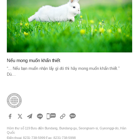
Nếu mong muốn khẩn thiết
“... Nếu bạn muốn nhận lấy gì đó thì hãy mong muốn khẩn thiết.”
Dù…
카
카
Hòm thư số 119 Bưu điện Bundang, Bundang-gu, Seongnam-si, Gyeonggi-do, Hàn
오
Quốc
Điện thoại: 8231-738-5999 Fax: 8231-738-5998
톡