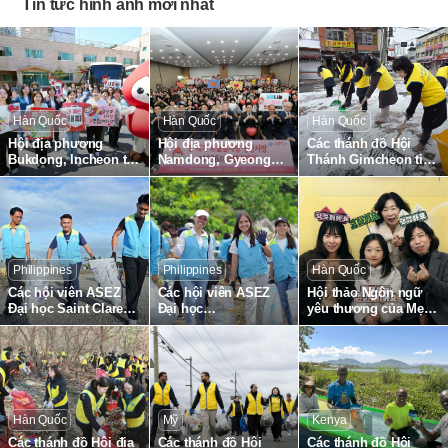
Tin tức hình ảnh mới nhất
Hàn Quốc
Hàn Quốc
Hàn Quốc
Hội địa phương
Hội địa phương
Các thánh đồ Hội
Bukdong, Incheon tổ
Namdong, Gyeonggi,
Thánh Gimcheon tiến
chức Hiến máu
tổ chức Hiến máu
hành công tác dọn
chuyển tiếp Tình yêu
chuyển tiếp Tình yêu
tuyết toàn khu vực
Lễ Vượt Qua Yêu
Lễ Vượt Qua Yêu
đường Gimcheon,
thương Sự sống toàn
thương Sự sống toàn
phường Namsan
cầu lần thứ 1895
cầu lần thứ 1836
Philippines
Philippines
Hàn Quốc
Các hội viên ASEZ
Các hội viên ASEZ
Hội thảo Ngôn ngữ
Đại học Saint Clare
Đại học
yêu thương của Mẹ
Caloocan,
Southeastern,
được tổ chức tại Hội
Philippines thu gom
Philippines thu gom
Thanh Gumi
rác thải nhựa ở bãi
rác thải nhựa tại bờ
biển
biển Tabuk
Hàn Quốc
Mỹ
Kenya
Các thánh đồ Hội địa
Các thánh đồ Hội
Các thánh đồ Hội