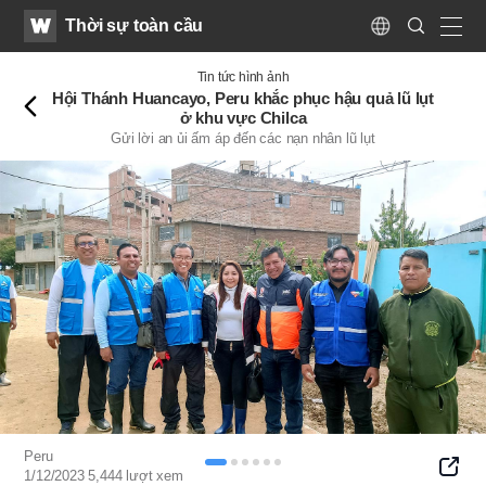
WATV
Search
Thời sự toàn cầu
Submit
Language
naviga
Trở
Tin tức hình ảnh
lại
Hội Thánh Huancayo, Peru khắc phục hậu quả lũ lụt
ở khu vực Chilca
Gửi lời an ủi ấm áp đến các nạn nhân lũ lụt
Peru
SNS
1/12/2023
5,444
lượt xem