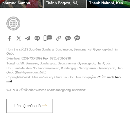
phương Nambu,
Thánh Bogota, NJ,
Thánh Nairobi, Kenya
Gangnam hoạt động
Mỹ thu gom rác thải
hỗ trợ trang thiết bị
thu gom lá rụng và
nhựa tại bờ sông
đánh bắt cá cho ngư
làm sạch rừng tại
Hackensack
dân địa phương
Công viên Sinh thái
Omi
카
카
카
카
오
Hòm thư số 119 Bưu điện Bundang, Bundang-gu, Seongnam-si, Gyeonggi-do, Hàn
오
Quốc
톡
Điện thoại: 8231-738-5999 Fax: 8231-738-5998
톡
공
Tổng Hội: 50, Sunae-ro, Bundang-gu, Seongnam-si, Gyeonggi-do, Hàn Quốc
공
유
Hội Thánh đại diện: 35, Pangyoyeok-ro, Bundang-gu, Seongnamsi, Gyeonggi-do, Hàn
하
Quốc (Baekhyeon-dong 526)
유
Copyright © World Mission Society Church of God. Giữ mọi quyền.
Chính sách bảo
기
하
mật
기
WATV là viết tắt của “Witness of Ahnsahnghong TeleVision”.
Liên hệ chúng tôi