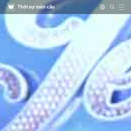
WATV
Search
Thời sự toàn cầu
Submit
Language
naviga