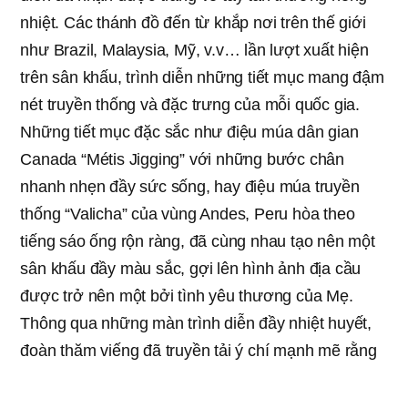
nhiệt. Các thánh đồ đến từ khắp nơi trên thế giới
như Brazil, Malaysia, Mỹ, v.v… lần lượt xuất hiện
trên sân khấu, trình diễn những tiết mục mang đậm
nét truyền thống và đặc trưng của mỗi quốc gia.
Những tiết mục đặc sắc như điệu múa dân gian
Canada “Métis Jigging” với những bước chân
nhanh nhẹn đầy sức sống, hay điệu múa truyền
thống “Valicha” của vùng Andes, Peru hòa theo
tiếng sáo ống rộn ràng, đã cùng nhau tạo nên một
sân khấu đầy màu sắc, gợi lên hình ảnh địa cầu
được trở nên một bởi tình yêu thương của Mẹ.
Thông qua những màn trình diễn đầy nhiệt huyết,
đoàn thăm viếng đã truyền tải ý chí mạnh mẽ rằng
sẽ đặt trọng tâm là Mẹ để liên hiệp và hoàn thành
Tin Lành thế giới
bằng tình yêu thương. Video về