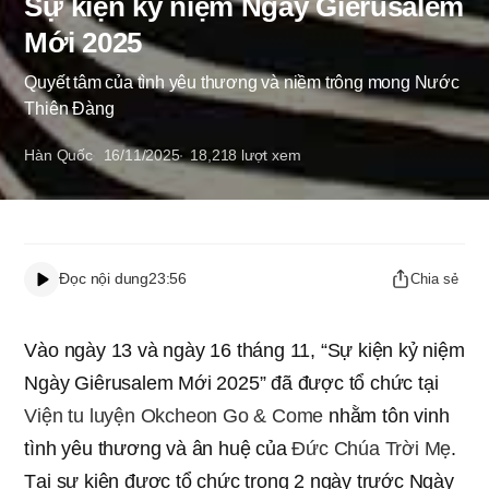
Sự kiện kỷ niệm Ngày Giêrusalem
Mới 2025
Quyết tâm của tình yêu thương và niềm trông mong Nước
Thiên Đàng
Hàn Quốc
16/11/2025
18,218
lượt xem
Đọc nội dung
23:56
Chia sẻ
Vào ngày 13 và ngày 16 tháng 11, “Sự kiện kỷ niệm
Ngày Giêrusalem Mới 2025” đã được tổ chức tại
Viện tu luyện Okcheon Go & Come
nhằm tôn vinh
tình yêu thương và ân huệ của
Đức Chúa Trời Mẹ
.
Tại sự kiện được tổ chức trong 2 ngày trước Ngày