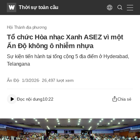
WATV
Search
Thời sự toàn cầu
Submit
Language
naviga
Hội Thánh địa phương
Tổ chức Hòa nhạc Xanh ASEZ vì một
Ấn Độ không ô nhiễm nhựa
Sự kiện tiến hành tại tổng cộng 5 địa điểm ở Hyderabad,
Telangana
Ấn Độ
1/3/2026
26,497
lượt xem
Đọc nội dung
10:22
Chia sẻ