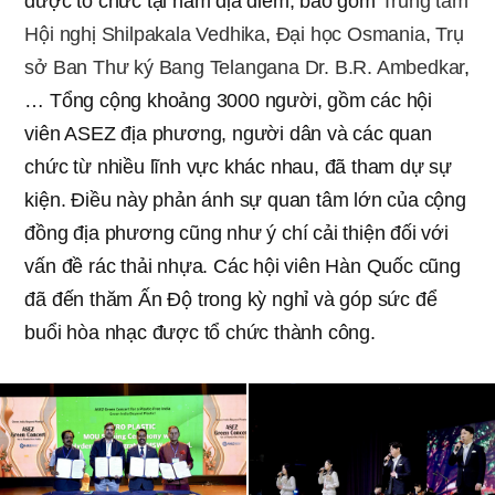
được tổ chức tại năm địa điểm, bao gồm
Trung tâm
Hội nghị Shilpakala Vedhika
,
Đại học Osmania
,
Trụ
sở Ban Thư ký Bang Telangana Dr. B.R. Ambedkar
,
… Tổng cộng khoảng 3000 người, gồm các hội
viên ASEZ địa phương, người dân và các quan
chức từ nhiều lĩnh vực khác nhau, đã tham dự sự
kiện. Điều này phản ánh sự quan tâm lớn của cộng
đồng địa phương cũng như ý chí cải thiện đối với
vấn đề rác thải nhựa. Các hội viên Hàn Quốc cũng
đã đến thăm Ấn Độ trong kỳ nghỉ và góp sức để
buổi hòa nhạc được tổ chức thành công.