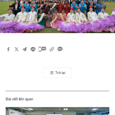
카
카
오
톡
Trở lại
공
유
하
기
Bài viết liên quan