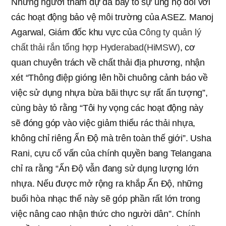
Những người tham dự đã bày tỏ sự ủng hộ đối với
các hoạt động bảo vệ môi trường của ASEZ. Manoj
Agarwal, Giám đốc khu vực của
Công ty quản lý
chất thải rắn tổng hợp Hyderabad(HiMSW)
, cơ
quan chuyên trách về chất thải địa phương, nhận
xét “Thông điệp gióng lên hồi chuông cảnh báo về
việc sử dụng nhựa bừa bãi thực sự rất ấn tượng”,
cùng bày tỏ rằng “Tôi hy vọng các hoạt động này
sẽ đóng góp vào việc giảm thiểu rác thải nhựa,
không chỉ riêng Ấn Độ mà trên toàn thế giới”. Usha
Rani, cựu cố vấn của chính quyền bang Telangana
chỉ ra rằng “Ấn Độ vẫn đang sử dụng lượng lớn
nhựa. Nếu được mở rộng ra khắp Ấn Độ, những
buổi hòa nhạc thế này sẽ góp phần rất lớn trong
việc nâng cao nhận thức cho người dân”. Chính