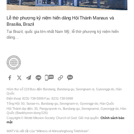
Lễ thờ phượng kỷ niệm hiến dâng Hội Thánh Manaus và
Brasília, Brazil
Tại Brazil, quốc gia lớn nhất Nam Mỹ, lễ thờ phượng kỷ niệm hiến
dâng…
카
카
Hòm thư số 119 Bưu điện Bundang, Bundang-gu, Seongnam-si, Gyeonggi-do, Hàn
오
Quốc
Điện thoại: 8231-738-5999 Fax: 8231-738-5998
톡
Tổng Hội: 50, Sunae-ro, Bundang-gu, Seongnam-si, Gyeonggi-do, Hàn Quốc
공
Hội Thánh đại diện: 35, Pangyoyeok-ro, Bundang-gu, Seongnamsi, Gyeonggi-do, Hàn
Quốc (Baekhyeon-dong 526)
유
Copyright © World Mission Society Church of God. Giữ mọi quyền.
Chính sách bảo
하
mật
기
WATV là viết tắt của “Witness of Ahnsahnghong TeleVision”.