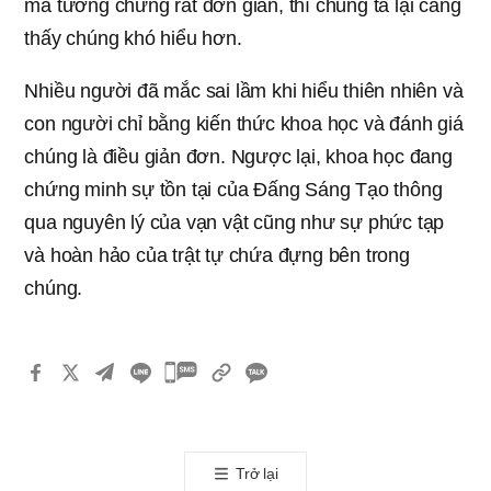
mà tưởng chừng rất đơn giản, thì chúng ta lại càng
thấy chúng khó hiểu hơn.
Nhiều người đã mắc sai lầm khi hiểu thiên nhiên và
con người chỉ bằng kiến thức khoa học và đánh giá
chúng là điều giản đơn. Ngược lại, khoa học đang
chứng minh sự tồn tại của Đấng Sáng Tạo thông
qua nguyên lý của vạn vật cũng như sự phức tạp
và hoàn hảo của trật tự chứa đựng bên trong
chúng.
카
카
오
톡
Trở lại
공