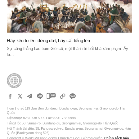
Hãy kêu to lên, đừng dứt; hãy cất tiếng lên
Sự căng thẳng bao trùm Giêricô, một thành trì bất khả xâm phạm. Ấy
là…
카
카
Hòm thư số 119 Bưu điện Bundang, Bundang-gu, Seongnam-si, Gyeonggi-do, Hàn
오
Quốc
Điện thoại: 8231-738-5999 Fax: 8231-738-5998
톡
Tổng Hội: 50, Sunae-ro, Bundang-gu, Seongnam-si, Gyeonggi-do, Hàn Quốc
공
Hội Thánh đại diện: 35, Pangyoyeok-ro, Bundang-gu, Seongnamsi, Gyeonggi-do, Hàn
Quốc (Baekhyeon-dong 526)
유
Copyright © World Mission Society Church of God. Giữ mọi quyền.
Chính sách bảo