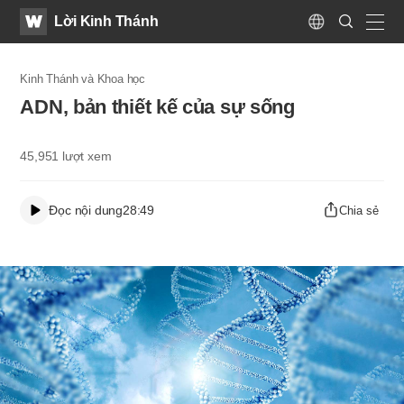
WATV
Search
Lời Kinh Thánh
Submit
Language
naviga
Kinh Thánh và Khoa học
ADN, bản thiết kế của sự sống
45,951
lượt xem
Đọc nội dung
28:49
Chia sẻ