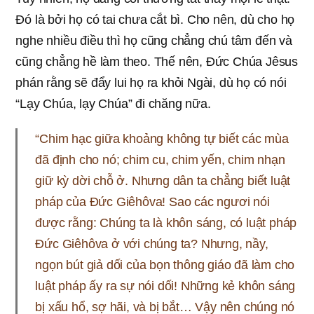
Đó là bởi họ có tai chưa cắt bì. Cho nên, dù cho họ
nghe nhiều điều thì họ cũng chẳng chú tâm đến và
cũng chẳng hề làm theo. Thế nên, Đức Chúa Jêsus
phán rằng sẽ đẩy lui họ ra khỏi Ngài, dù họ có nói
“Lạy Chúa, lạy Chúa” đi chăng nữa.
“Chim hạc giữa khoảng không tự biết các mùa
đã định cho nó; chim cu, chim yến, chim nhạn
giữ kỳ dời chỗ ở. Nhưng dân ta chẳng biết luật
pháp của Đức Giêhôva! Sao các ngươi nói
được rằng: Chúng ta là khôn sáng, có luật pháp
Đức Giêhôva ở với chúng ta? Nhưng, nầy,
ngọn bút giả dối của bọn thông giáo đã làm cho
luật pháp ấy ra sự nói dối! Những kẻ khôn sáng
bị xấu hổ, sợ hãi, và bị bắt… Vậy nên chúng nó