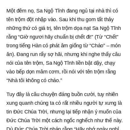
Một đêm nọ, Sa Ngộ Tĩnh đang ngủ tại nhà thì có
tên trộm đột nhập vào. Sau khi thu gom tất thảy
những thứ có giá trị, tên trộm dọa nạt Sa Ngộ Tĩnh
rằng “Giờ ngươi hãy chuẩn bị chết đi!” (Từ “Chết”
trong tiếng Hàn có phát âm giống từ “Cháo” – món
ăn). Đang run rẩy sợ hãi, nhưng khi nghe thấy câu
nói của tên trộm, Sa Ngộ Tĩnh liền bật dậy, chạy
vào bếp dọn mâm cơm, rồi nói với tên trộm rằng
“Nhà tôi không có cháo.”
Tuy đây là câu chuyện đáng buồn cười, tuy nhiên
xung quanh chúng ta có rất nhiều người tự xưng là
tin Đức Chúa Trời, nhưng lại tiếp nhận ý muốn của
Đức Chúa Trời một cách ngốc nghếch như thế này.
Dù Đức Chúa Trời phán rằng “Hãy nhớ ngày nghỉ