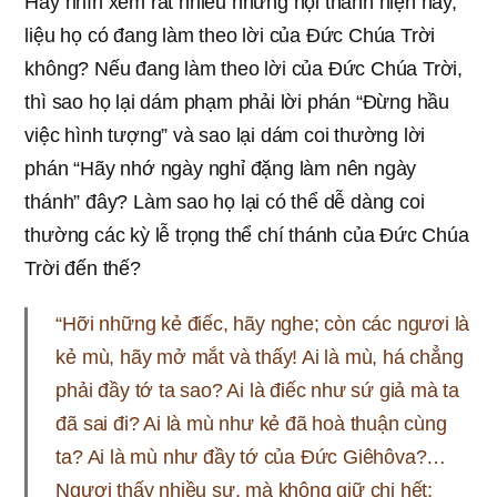
Hãy nhìn xem rất nhiều những hội thánh hiện nay,
liệu họ có đang làm theo lời của Đức Chúa Trời
không? Nếu đang làm theo lời của Đức Chúa Trời,
thì sao họ lại dám phạm phải lời phán “Đừng hầu
việc hình tượng” và sao lại dám coi thường lời
phán “Hãy nhớ ngày nghỉ đặng làm nên ngày
thánh” đây? Làm sao họ lại có thể dễ dàng coi
thường các kỳ lễ trọng thể chí thánh của Đức Chúa
Trời đến thế?
“Hỡi những kẻ điếc, hãy nghe; còn các ngươi là
kẻ mù, hãy mở mắt và thấy! Ai là mù, há chẳng
phải đầy tớ ta sao? Ai là điếc như sứ giả mà ta
đã sai đi? Ai là mù như kẻ đã hoà thuận cùng
ta? Ai là mù như đầy tớ của Đức Giêhôva?…
Ngươi thấy nhiều sự, mà không giữ chi hết;