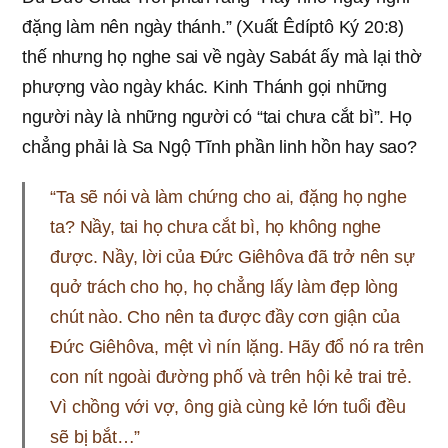
đặng làm nên ngày thánh.” (Xuất Êdíptô Ký 20:8)
thế nhưng họ nghe sai về ngày Sabát ấy mà lại thờ
phượng vào ngày khác. Kinh Thánh gọi những
người này là những người có “tai chưa cắt bì”. Họ
chẳng phải là Sa Ngộ Tĩnh phần linh hồn hay sao?
“Ta sẽ nói và làm chứng cho ai, đặng họ nghe
ta? Nầy, tai họ chưa cắt bì, họ không nghe
được. Nầy, lời của Đức Giêhôva đã trở nên sự
quở trách cho họ, họ chẳng lấy làm đẹp lòng
chút nào. Cho nên ta được đầy cơn giận của
Đức Giêhôva, mệt vì nín lặng. Hãy đổ nó ra trên
con nít ngoài đường phố và trên hội kẻ trai trẻ.
Vì chồng với vợ, ông già cùng kẻ lớn tuổi đều
sẽ bị bắt…”