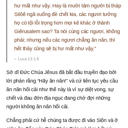
hư mất như vậy. Hay là mười tám người bị tháp
Silôê ngã xuống đè chết kia, các ngươi tưởng
họ có tội lỗi trọng hơn mọi kẻ khác ở thành
Giêrusalem sao? Ta nói cùng các ngươi, không
phải; nhưng nếu các ngươi chẳng ăn năn, thì
hết thảy cũng sẽ bị hư mất như vậy.”
Luca 13:1-5
Sở dĩ Đức Chúa Jêsus đã bắt đầu truyền đạo bởi
lời phán rằng “Hãy ăn năn!” và cứ liên tục yêu cầu
ăn năn hối cải như thế này là vì sự diệt vong, sự
chết và đau đớn địa ngục đang chờ đợi những
người không ăn năn hối cải.
Chẳng phải cứ hễ chúng ta được đi vào Siôn và ở