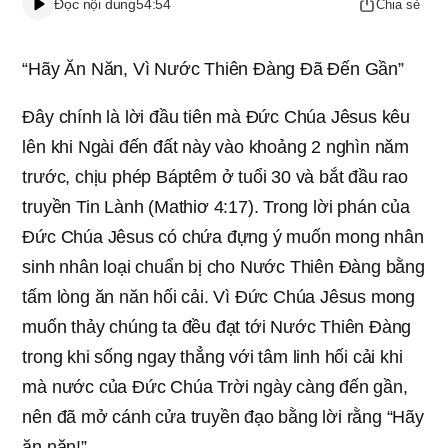
Đọc nội dung
54:54
Chia sẻ
“Hãy Ăn Năn, Vì Nước Thiên Đàng Đã Đến Gần”
Đây chính là lời đầu tiên mà Đức Chúa Jêsus kêu
lên khi Ngài đến đất này vào khoảng 2 nghìn năm
trước, chịu phép Báptêm ở tuổi 30 và bắt đầu rao
truyền Tin Lành (Mathiơ 4:17). Trong lời phán của
Đức Chúa Jêsus có chứa đựng ý muốn mong nhân
sinh nhân loại chuẩn bị cho Nước Thiên Đàng bằng
tấm lòng ăn năn hối cải. Vì Đức Chúa Jêsus mong
muốn thảy chúng ta đều đạt tới Nước Thiên Đàng
trong khi sống ngay thẳng với tâm linh hối cải khi
mà nước của Đức Chúa Trời ngày càng đến gần,
nên đã mở cánh cửa truyền đạo bằng lời rằng “Hãy
ăn năn!”