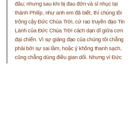
đâu; nhưng sau khi bị đau đớn và sỉ nhục tại
thành Philíp, như anh em đã biết, thì chúng tôi
trông cậy Đức Chúa Trời, cứ rao truyền đạo Tin
Lành của Đức Chúa Trời cách dạn dĩ giữa cơn
đại chiến. Vì sự giảng đạo của chúng tôi chẳng
phải bởi sự sai lầm, hoặc ý không thanh sạch,
cũng chẳng dùng điều gian dối. Nhưng vì Đức
Chúa Trời đã xét chúng tôi là xứng đáng giao
cho việc giảng Tin Lành, nên chúng tôi cứ nói,
không phải để đẹp lòng loài người, nhưng để
đẹp lòng Đức Chúa Trời, là Đấng dò xét lòng
chúng tôi.”
I Têsalônica 2:1-4
Công việc rao truyền Tin Lành không phải được