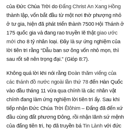
của Đức Chúa Trời do
Đấng Christ An Xang Hồng
thành lập, vốn bắt đầu từ một nơi thờ phượng nhỏ
ở tư gia, hiện đã phát triển thành 7500 Hội Thánh ở
175 quốc gia và đang rao truyền lẽ thật
giao ước
mới
cho 8 tỷ nhân loại. Đây là sự ứng nghiệm của
lời tiên tri rằng “Dẫu ban sơ ông vốn nhỏ mọn, thì
sau rốt sẽ nên trọng đại.” (Gióp 8:7).
Không quá lời khi nói rằng
Đoàn thăm viếng của
các thánh đồ nước ngoài lần thứ 78
đến Hàn Quốc
vào đầu tháng 11 vừa qua chính là các nhân vật
chính đang làm ứng nghiệm lời tiên tri ấy. Sau khi
tiếp nhận Đức Chúa Trời
Êlôhim
– Đấng đã đến xứ
đầu cùng đất phương Đông, rồi nhận lãnh sứ mệnh
của đấng tiên tri, họ đã truyền bá
Tin Lành
với đức