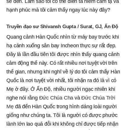
sẽ đến. Làm sao tôi có thể diễn tả niềm cảm tạ và
hạnh phúc mà tôi cảm thấy ngay lúc này đây?
Truyền đạo sư Shivansh Gupta / Surat, GJ, Ấn Độ
Quang cảnh Hàn Quốc nhìn từ máy bay trước khi
hạ cánh xuống sân bay Incheon thực sự rất đẹp.
Đây là lần đầu tiên tôi được nhìn thấy quang cảnh
cảm động thể này. Có rất nhiều nơi tuyệt vời trên
thế gian, nhưng khi nghĩ về lý do tôi cảm thấy Hàn
Quốc là nơi tuyệt vời nhất, tôi nhận ra đó là vì có
Mẹ ở đây.
Ở Ấn Độ, nhiều người ngạc nhiên khi
nghe nói rằng
Đức Chúa Cha
và
Đức Chúa Trời
Mẹ
đã đến Hàn Quốc trong hình dáng loài người
giống như chúng ta. Tôi là người có được phước
lành lớn lao quá đỗi khi không chỉ được tiếp nhận