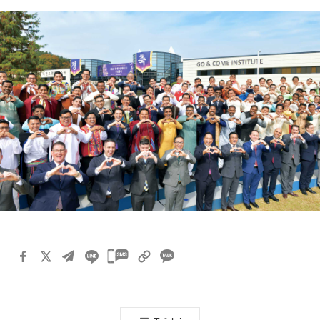
카
카
오
톡