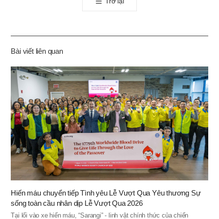
Trở lại
공
유
하
기
Bài viết liên quan
Hiến máu chuyển tiếp Tình yêu Lễ Vượt Qua Yêu thương Sự
sống toàn cầu nhân dịp Lễ Vượt Qua 2026
Tại lối vào xe hiến máu, “Sarangi” - linh vật chính thức của chiến