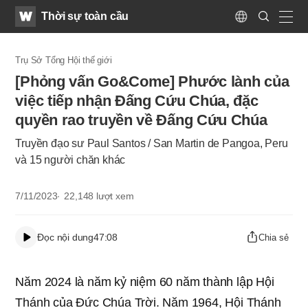
WATV
Search
Thời sự toàn cầu
Submit
Language
naviga
Trụ Sở Tổng Hội thế giới
[Phỏng vấn Go&Come] Phước lành của
việc tiếp nhận Đấng Cứu Chúa, đặc
quyền rao truyền về Đấng Cứu Chúa
Truyền đạo sư Paul Santos / San Martin de Pangoa, Peru
và 15 người chăn khác
7/11/2023
22,148
lượt xem
Đọc nội dung
47:08
Chia sẻ
Năm 2024 là năm kỷ niệm 60 năm thành lập Hội
Thánh của Đức Chúa Trời. Năm 1964, Hội Thánh