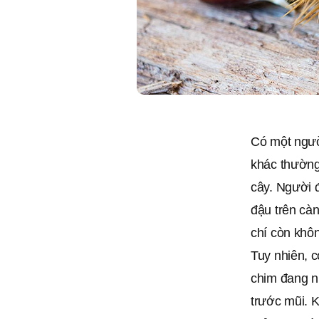
Có một ngườ
khác thường 
cây. Người 
đậu trên cà
chí còn khô
Tuy nhiên, 
chim đang n
trước mũi. 