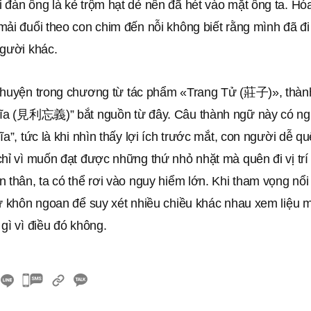
 đàn ông là kẻ trộm hạt dẻ nên đã hét vào mặt ông ta. Hó
ải đuổi theo con chim đến nỗi không biết rằng mình đã đi
người khác.
chuyện trong chương
từ tác phẩm «Trang Tử (莊子)», thàn
hĩa (見利忘義)” bắt nguồn từ đây. Câu thành ngữ này có ngh
ĩa”, tức là khi nhìn thấy lợi ích trước mắt, con người dễ q
hỉ vì muốn đạt được những thứ nhỏ nhặt mà quên đi vị trí
 thân, ta có thể rơi vào nguy hiểm lớn. Khi tham vọng nổi
ự khôn ngoan để suy xét nhiều chiều khác nhau xem liệu m
gì vì điều đó không.
카
카