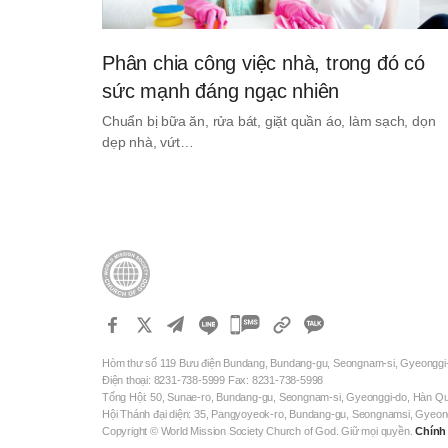
Phân chia công việc nhà, trong đó có
sức mạnh đáng ngạc nhiên
Chuẩn bị bữa ăn, rửa bát, giặt quần áo, làm sạch, dọn
dẹp nhà, vứt…
카
카
Hòm thư số 119 Bưu điện Bundang, Bundang-gu, Seongnam-si, Gyeonggi
오
Điện thoại: 8231-738-5999 Fax: 8231-738-5998
톡
Tổng Hội: 50, Sunae-ro, Bundang-gu, Seongnam-si, Gyeonggi-do, Hàn Q
Hội Thánh đại diện: 35, Pangyoyeok-ro, Bundang-gu, Seongnamsi, Gyeo
공
Copyright © World Mission Society Church of God. Giữ mọi quyền.
Chính
유