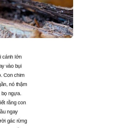
i cánh lớn
ay vào bụi
o. Con chim
gần, nó thậm
n bọ ngựa.
iết rằng con
sầu ngay
ười gác rừng