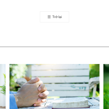
오
톡
공
Trở lại
유
하
기