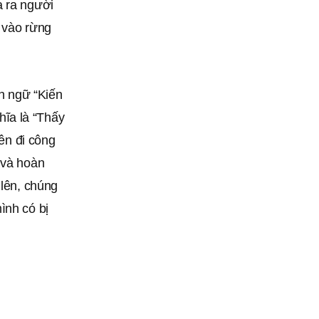
a ra người
 vào rừng
h ngữ “Kiến
ĩa là “Thấy
uên đi công
 và hoàn
 lên, chúng
ình có bị