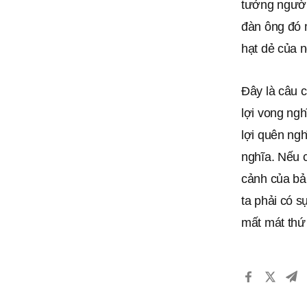
tưởng người
đàn ông đó m
hạt dẻ của 
Đây là câu 
lợi vong ng
lợi quên ngh
nghĩa. Nếu c
cảnh của bản
ta phải có s
mất mát thứ 