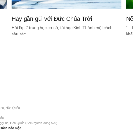
Hãy gần gũi với Đức Chúa Trời
Nế
Hồi lớp 7 trung học cơ sở, tôi học Kinh Thánh một cách
“..
sâu sắc…
khẩ
-do, Hàn Quốc
uốc
nggi-do, Hàn Quốc (Baekhyeon-dong 526)
 sách bảo mật