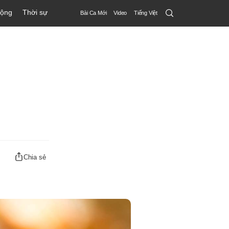
Search
động
Thời sự
Bài Ca Mới
Video
Tiếng Việt
Submit
Chia sẻ