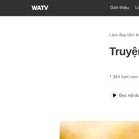
Hội
Giới thiệu
L
Thánh
của
Đức
Làm đẹp tấm l
Chúa
Trời
Truyệ
Hiệp
Hội
Truyền
Giáo
7,944
lượt xem
Tin
Lành
Đọc nội d
Thế
Giới