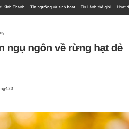
ời Kinh Thánh
Tín ngưỡng và sinh hoạt
Tin Lành thế giới
Hoạt 
òng
n ngụ ngôn về rừng hạt dẻ
ung
4:23