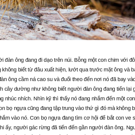
i đàn ông đang đi dạo trên núi. Bỗng một con chim với đô
không biết từ đâu xuất hiện, lướt qua trước mặt ông và b
đàn ông cầm ná cao su và đuổi theo đến nơi nó đã bay và
nh cây dường như không biết người đàn ông đang tiến lại 
ng nhúc nhích. Nhìn kỹ thì thấy nó đang nhắm đến một co
con bọ ngựa cũng đang tập trung vào thứ gì đó mà không b
hắm vào nó. Con bọ ngựa đang tìm cơ hội để bắt con ve 
Khi ấy, người gác rừng đã tiến đến gần người đàn ông. Ng