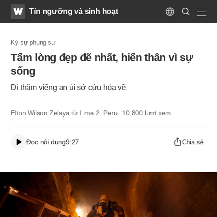
WATV
Search
Tín ngưỡng và sinh hoạt
Submit
Language
naviga
Ký sự phụng sự
Tấm lòng đẹp đẽ nhất, hiến thân vì sự
sống
Đi thăm viếng an ủi sở cứu hỏa về
Elton Wilson Zelaya từ Lima 2, Peru
10,800
lượt xem
Đọc nội dung
9:27
Chia sẻ