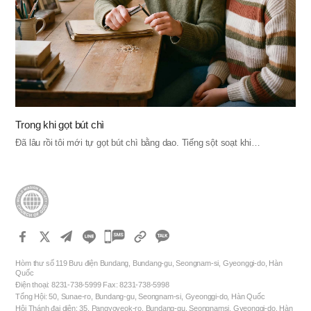
Trong khi gọt bút chì
Đã lâu rồi tôi mới tự gọt bút chì bằng dao. Tiếng sột soạt khi…
카
카
Hòm thư số 119 Bưu điện Bundang, Bundang-gu, Seongnam-si, Gyeonggi-do, Hàn
오
Quốc
Điện thoại: 8231-738-5999 Fax: 8231-738-5998
톡
Tổng Hội: 50, Sunae-ro, Bundang-gu, Seongnam-si, Gyeonggi-do, Hàn Quốc
공
Hội Thánh đại diện: 35, Pangyoyeok-ro, Bundang-gu, Seongnamsi, Gyeonggi-do, Hàn