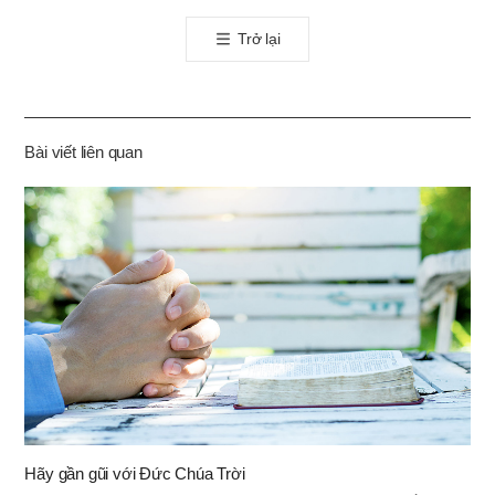
톡
Trở lại
공
유
하
기
Bài viết liên quan
Hãy gần gũi với Đức Chúa Trời