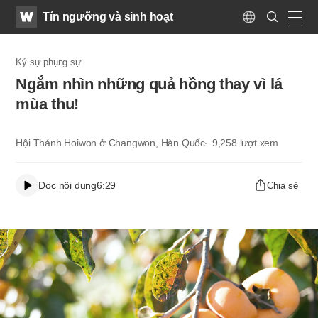
WATV
Search
Tín ngưỡng và sinh hoạt
Submit
Language
naviga
Ký sự phụng sự
Ngắm nhìn những quả hồng thay vì lá
mùa thu!
Hội Thánh Hoiwon ở Changwon, Hàn Quốc
9,258
lượt xem
Đọc nội dung
6:29
Chia sẻ