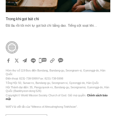
Trong khi gọt bút chì
Đã lâu rồi tôi mới tự gọt bút chì bằng dao. Tiếng sột soạt khi…
카
카
Hòm thư số 119 Bưu điện Bundang, Bundang-gu, Seongnam-si, Gyeonggi-do, Hàn
오
Quốc
Điện thoại: 8231-738-5999 Fax: 8231-738-5998
톡
Tổng Hội: 50, Sunae-ro, Bundang-gu, Seongnam-si, Gyeonggi-do, Hàn Quốc
공
Hội Thánh đại diện: 35, Pangyoyeok-ro, Bundang-gu, Seongnamsi, Gyeonggi-do, Hàn
Quốc (Baekhyeon-dong 526)
유
Copyright © World Mission Society Church of God. Giữ mọi quyền.
Chính sách bảo
하
mật
기
WATV là viết tắt của “Witness of Ahnsahnghong TeleVision”.