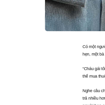
Có một ngườ
hẹn, một bà 
“Cháu gái tô
thể mua thu
Nghe câu ch
trả nhiều h