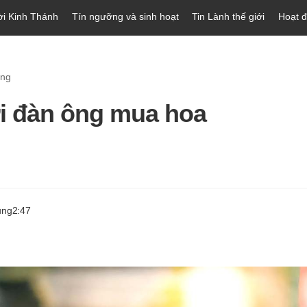
ời Kinh Thánh
Tín ngưỡng và sinh hoạt
Tin Lành thế giới
Hoạt 
òng
 đàn ông mua hoa
ung
2:47