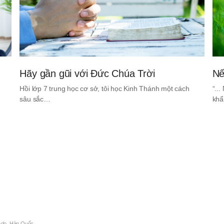
Hãy gần gũi với Đức Chúa Trời
Nế
Hồi lớp 7 trung học cơ sở, tôi học Kinh Thánh một cách
“..
sâu sắc…
khẩ
-do, Hàn Quốc