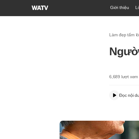
Hội
Giới thiệu
L
Thánh
của
Đức
Làm đẹp tấm l
Chúa
Trời
Người
Hiệp
Hội
Truyền
Giáo
6,689
lượt xem
Tin
Lành
Đọc nội d
Thế
Giới