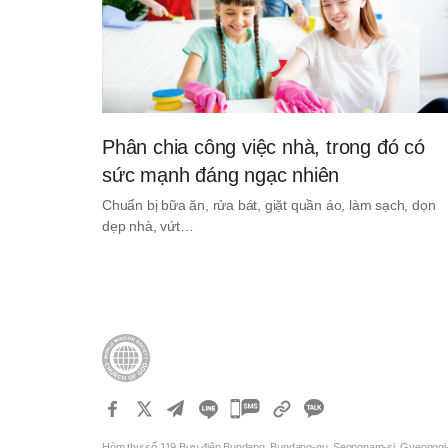
Phân chia công việc nhà, trong đó có
sức mạnh đáng ngạc nhiên
Chuẩn bị bữa ăn, rửa bát, giặt quần áo, làm sạch, dọn
dẹp nhà, vứt…
카
카
Hòm thư số 119 Bưu điện Bundang, Bundang-gu, Seongnam-si, Gyeonggi