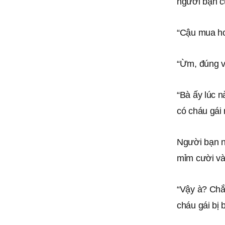
người bạn c
“Cậu mua ho
“Ừm, đúng v
“Bà ấy lúc 
có cháu gái 
Người bạn ng
mỉm cười và
“Vậy à? Chắc
cháu gái bị 