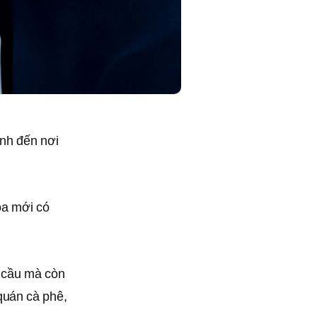
nh đến nơi
oa mới có
u cầu mà còn
quán cà phê,