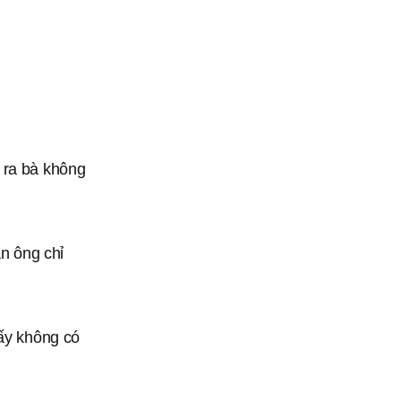
 ra bà không
àn ông chỉ
 ấy không có