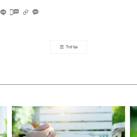
카
카
오
톡
공
Trở lại
유
하
기