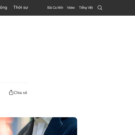
Search
động
Thời sự
Bài Ca Mới
Video
Tiếng Việt
Submit
Chia sẻ