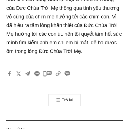
của Đức Chúa Trời Mẹ thông qua tình yêu thương
vô cùng của chim mẹ hướng tới các chim con. Vì
đã hiểu ra tấm lòng khẩn thiết của Đức Chúa Trời
Mẹ hướng tới các con út, nên tôi quyết tâm hết sức
mình tìm kiếm anh em chị em bị mất, để họ được
ôm trong lòng Đức Chúa Trời Mẹ.
카
카
오
톡
Trở lại
공
유
하
기