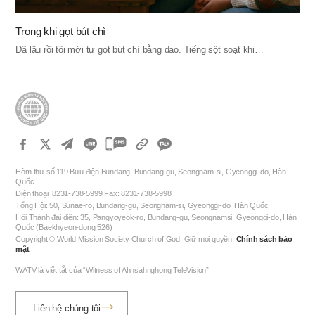
Trong khi gọt bút chì
Đã lâu rồi tôi mới tự gọt bút chì bằng dao. Tiếng sột soạt khi…
카
카
Hòm thư số 119 Bưu điện Bundang, Bundang-gu, Seongnam-si, Gyeonggi-do, Hàn
오
Quốc
Điện thoại: 8231-738-5999 Fax: 8231-738-5998
톡
Tổng Hội: 50, Sunae-ro, Bundang-gu, Seongnam-si, Gyeonggi-do, Hàn Quốc
공
Hội Thánh đại diện: 35, Pangyoyeok-ro, Bundang-gu, Seongnamsi, Gyeonggi-do, Hàn
Quốc (Baekhyeon-dong 526)
유
Copyright © World Mission Society Church of God. Giữ mọi quyền.
Chính sách bảo
하
mật
기
WATV là viết tắt của “Witness of Ahnsahnghong TeleVision”.
Liên hệ chúng tôi