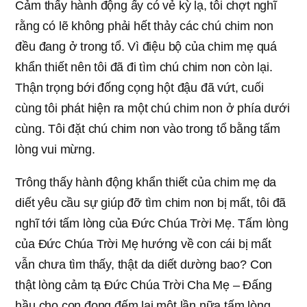
Cảm thấy hành động ấy có vẻ kỳ lạ, tôi chợt nghĩ
rằng có lẽ không phải hết thảy các chú chim non
đều đang ở trong tổ. Vì điệu bộ của chim mẹ quá
khẩn thiết nên tôi đã đi tìm chú chim non còn lại.
Thận trọng bới đống cọng hột đậu đã vứt, cuối
cùng tôi phát hiện ra một chú chim non ở phía dưới
cùng. Tôi đặt chú chim non vào trong tổ bằng tấm
lòng vui mừng.
Trông thấy hành động khẩn thiết của chim mẹ da
diết yêu cầu sự giúp đỡ tìm chim non bị mất, tôi đã
nghĩ tới tấm lòng của Đức Chúa Trời Mẹ. Tấm lòng
của Đức Chúa Trời Mẹ hướng về con cái bị mất
vẫn chưa tìm thấy, thật da diết dường bao? Con
thật lòng cảm tạ Đức Chúa Trời Cha Mẹ – Đấng
hầu cho con đong đếm lại một lần nữa tấm lòng