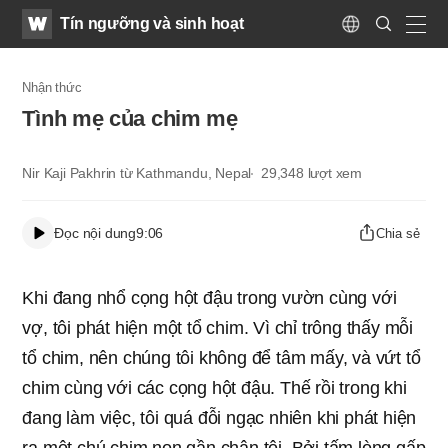
WATV
Search
Tín ngưỡng và sinh hoạt
Submit
Language
naviga
Nhận thức
Tình mẹ của chim mẹ
Nir Kaji Pakhrin từ Kathmandu, Nepal
29,348
lượt xem
Đọc nội dung
9:06
Chia sẻ
Khi đang nhổ cọng hột đậu trong vườn cùng với
vợ, tôi phát hiện một tổ chim. Vì chỉ trông thấy mỗi
tổ chim, nên chúng tôi không để tâm mấy, và vứt tổ
chim cùng với các cọng hột đậu. Thế rồi trong khi
đang làm việc, tôi quá đỗi ngạc nhiên khi phát hiện