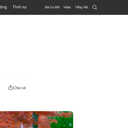
Search
động
Thời sự
Bài Ca Mới
Video
Tiếng Việt
Submit
Chia sẻ