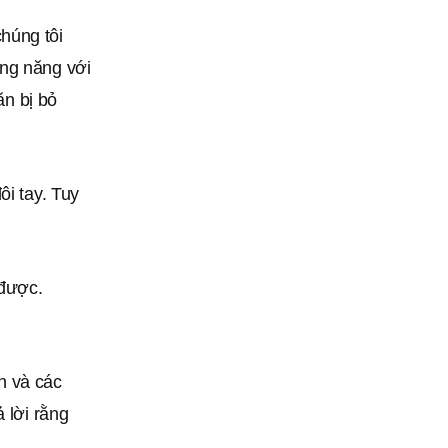
húng tôi
êng năng với
ăn bị bỏ
ôi tay. Tuy
 được.
n và các
 lời rằng