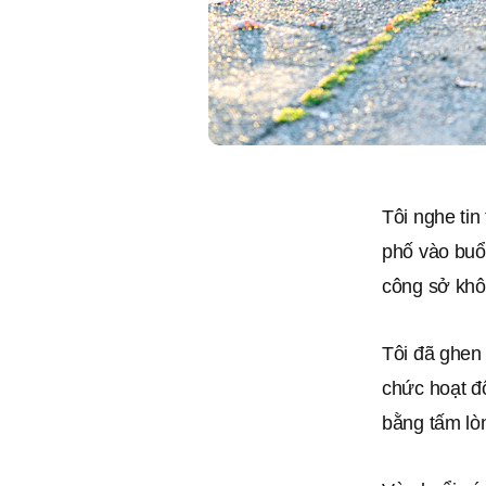
Tôi nghe ti
phố vào buổ
công sở khôn
Tôi đã ghen 
chức hoạt đ
bằng tấm lò