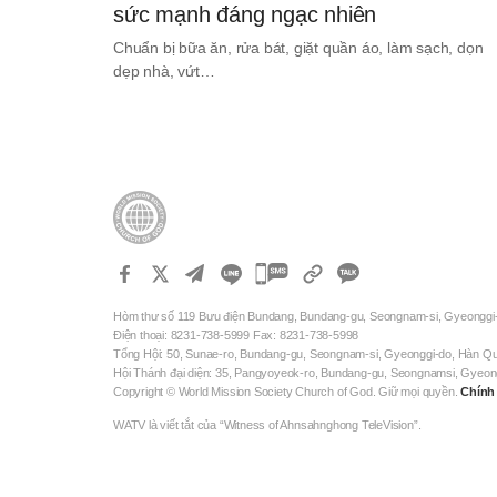
sức mạnh đáng ngạc nhiên
Chuẩn bị bữa ăn, rửa bát, giặt quần áo, làm sạch, dọn
dẹp nhà, vứt…
카
카
Hòm thư số 119 Bưu điện Bundang, Bundang-gu, Seongnam-si, Gyeonggi
오
Điện thoại: 8231-738-5999 Fax: 8231-738-5998
톡
Tổng Hội: 50, Sunae-ro, Bundang-gu, Seongnam-si, Gyeonggi-do, Hàn Q
Hội Thánh đại diện: 35, Pangyoyeok-ro, Bundang-gu, Seongnamsi, Gyeo
공
Copyright © World Mission Society Church of God. Giữ mọi quyền.
Chính
유
WATV là viết tắt của “Witness of Ahnsahnghong TeleVision”.
하
기