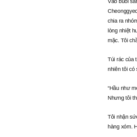
Vào buổi sá
Cheonggyech
chia ra nhó
lòng nhiệt h
mặc. Tôi ch
Túi rác của 
nhiên tôi c
“Hầu như mọ
Nhưng tôi th
Tôi nhận sứ
hàng xóm. Họ