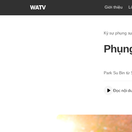
Hội
Giới thiệu
L
Thánh
của
Đức
Ký sự phụng s
Chúa
Trời
Phụng
Hiệp
Hội
Truyền
Giáo
Park Su Bin từ
Tin
Lành
Đọc nội d
Thế
Giới