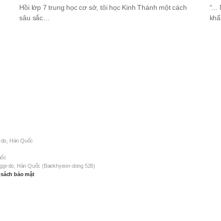
Hồi lớp 7 trung học cơ sở, tôi học Kinh Thánh một cách
“..
sâu sắc…
khẩ
-do, Hàn Quốc
uốc
nggi-do, Hàn Quốc (Baekhyeon-dong 526)
 sách bảo mật