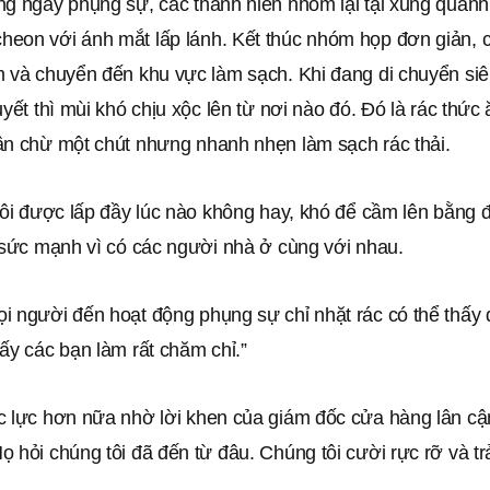
ng ngày phụng sự, các thanh niên nhóm lại tại xung quanh
eon với ánh mắt lấp lánh. Kết thúc nhóm họp đơn giản, c
m và chuyển đến khu vực làm sạch. Khi đang di chuyển si
uyết thì mùi khó chịu xộc lên từ nơi nào đó. Đó là rác thức 
ần chừ một chút nhưng nhanh nhẹn làm sạch rác thải.
tôi được lấp đầy lúc nào không hay, khó để cầm lên bằng đ
ó sức mạnh vì có các người nhà ở cùng với nhau.
i người đến hoạt động phụng sự chỉ nhặt rác có thể thấy
ấy các bạn làm rất chăm chỉ.”
c lực hơn nữa nhờ lời khen của giám đốc cửa hàng lân cậ
 hỏi chúng tôi đã đến từ đâu. Chúng tôi cười rực rỡ và trả