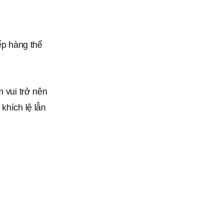
xếp hàng thể
m vui trở nên
khích lệ lẫn