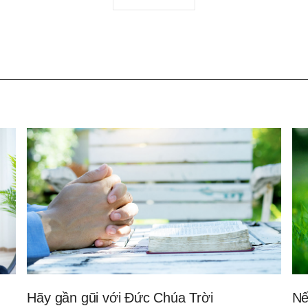
하
기
Hãy gần gũi với Đức Chúa Trời
Nế