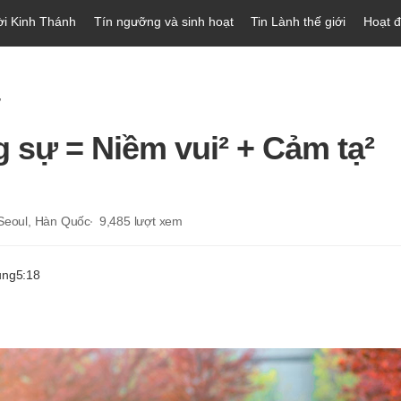
ời Kinh Thánh
Tín ngưỡng và sinh hoạt
Tin Lành thế giới
Hoạt 
ự
 sự = Niềm vui² + Cảm tạ²
 Seoul, Hàn Quốc
9,485
lượt xem
ung
5:18