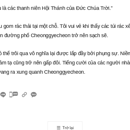
 là các thanh niên Hội Thánh của Đức Chúa Trời.”
u gom rác thải tại một chỗ. Tôi vui vẻ khi thấy các túi rác 
ện đường phố Cheonggyecheon trở nên sạch sẽ.
 thể trôi qua vô nghĩa lại được lấp đầy bởi phụng sự. Niề
ảm tạ cũng trở nên gấp đôi. Tiếng cười của các người nhà 
vang ra xung quanh Cheonggyecheon.
카
카
오
톡
공
Trở lại
유