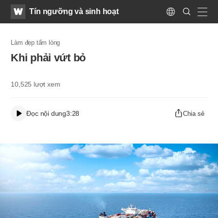
WATV
Search
Tín ngưỡng và sinh hoạt
Submit
Language
naviga
Làm đẹp tấm lòng
Khi phải vứt bỏ
10,525
lượt xem
Đọc nội dung
3:28
Chia sẻ