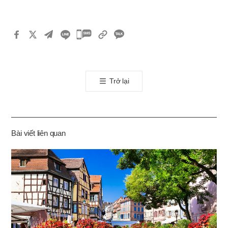
카
카
오
톡
Trở lại
공
유
하
기
Bài viết liên quan