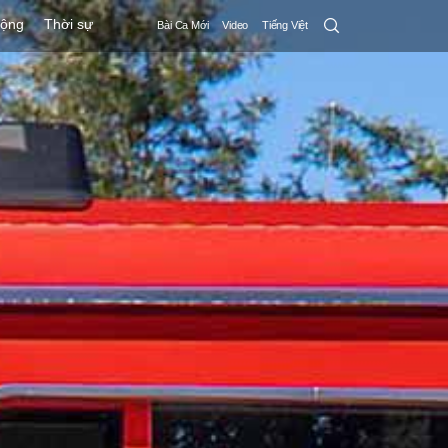
Search
động
Thời sự
Bài Ca Mới
Video
Tiếng Việt
Submit