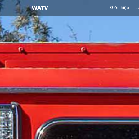
Hội
Giới thiệu
L
Thánh
của
Đức
Chúa
Trời
Hiệp
Hội
Truyền
Giáo
Tin
Lành
Thế
Giới