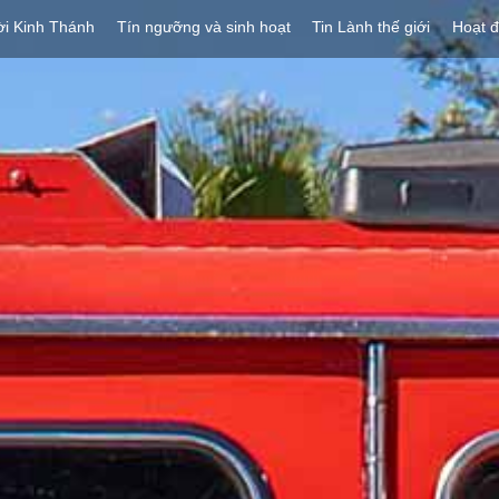
ời Kinh Thánh
Tín ngưỡng và sinh hoạt
Tin Lành thế giới
Hoạt 