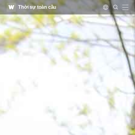
WATV
Search
Thời sự toàn cầu
Submit
Language
naviga