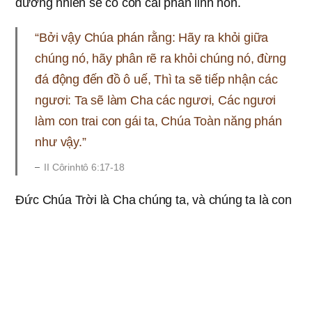
đương nhiên sẽ có con cái phần linh hồn.
“Bởi vậy Chúa phán rằng: Hãy ra khỏi giữa
chúng nó, hãy phân rẽ ra khỏi chúng nó, đừng
đá động đến đồ ô uế, Thì ta sẽ tiếp nhận các
ngươi: Ta sẽ làm Cha các ngươi, Các ngươi
làm con trai con gái ta, Chúa Toàn năng phán
như vậy.”
II Côrinhtô 6:17-18
Đức Chúa Trời là Cha chúng ta, và chúng ta là con
trai con gái của Đức Chúa Trời. Sở dĩ các thánh đồ
trong Hội Thánh gọi nhau là “anh em”, “chị em” là vì
chúng ta là con cái của Đức Chúa Trời, được thừa
hưởng thịt và huyết của Đức Chúa Trời, và chúng
ta là anh chị em phần linh hồn. Giống như ở dưới