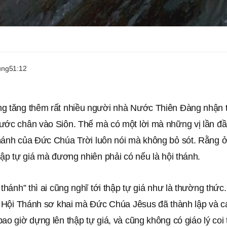
ung
51:12
g tăng thêm rất nhiều người nhà Nước Thiên Đàng nhận t
ước chân vào Siôn. Thế mà có một lời mà những vị lần đ
hánh của Đức Chúa Trời luôn nói mà không bỏ sót. Rằng 
hập tự giá mà đương nhiên phải có nếu là hội thánh.
 thánh” thì ai cũng nghĩ tới thập tự giá như là thường thức.
ế, Hội Thánh sơ khai mà Đức Chúa Jêsus đã thành lập và c
ao giờ dựng lên thập tự giá, và cũng không có giáo lý coi 