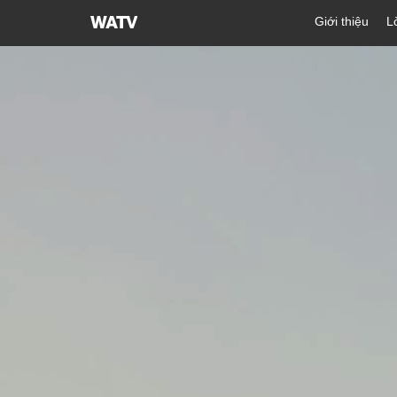
Hội
Giới thiệu
L
Thánh
của
Đức
Chúa
Trời
Hiệp
Hội
Truyền
Giáo
Tin
Lành
Thế
Giới