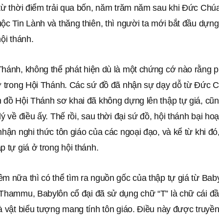
 từ thời điểm trải qua bốn, năm trăm năm sau khi Đức Chú
ộc Tin Lành và thăng thiên, thì người ta mới bắt đầu dựng
hội thánh.
Thánh, không thể phát hiện dù là một chứng cớ nào rằng p
 ở trong Hội Thánh. Các sứ đồ đã nhận sự dạy dỗ từ Đức 
h đồ Hội Thánh sơ khai đã không dựng lên thập tự giá, cũ
lý về điều ấy. Thế rồi, sau thời đại sứ đồ, hội thánh bại ho
nhận nghi thức tôn giáo của các ngoại đạo, và kể từ khi đó
p tự giá ở trong hội thánh.
m nữa thì có thể tìm ra nguồn gốc của thập tự giá từ Baby
 Thammu, Babylôn cổ đại đã sử dụng chữ “T” là chữ cái đầ
à vật biểu tượng mang tính tôn giáo. Điều này được truyề