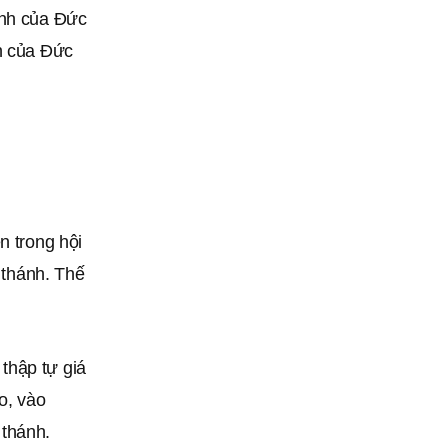
ánh của Đức
ăn của Đức
n trong hội
i thánh. Thế
thập tự giá
o, vào
 thánh.