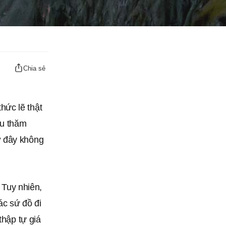
Chia sẻ
hức lẽ thật
ầu thăm
ở đây không
 Tuy nhiên,
ác sứ đồ đi
thập tự giá