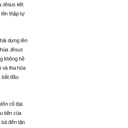
a Jêsus kết
 lên thập tự
hải dựng lên
Chúa Jêsus
ng không hề
ại và tha hóa
, bắt đầu
lôn cổ đại.
u tiên của
n bá đến tận