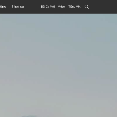
Search
động
Thời sự
Bài Ca Mới
Video
Tiếng Việt
Submit