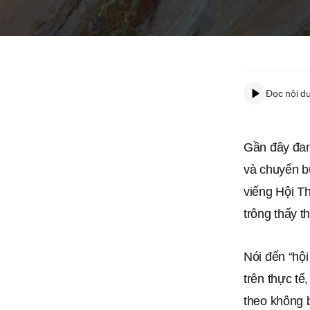
Đọc nội d
Gần đây đan
và chuyển b
viếng Hội T
trông thấy t
Nói đến “hội
trên thực t
theo không b