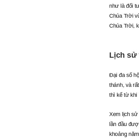
như là đối 
Chúa Trời v
Chúa Trời, k
Lịch sử 
Đại đa số hộ
thánh, và rấ
thì kể từ kh
Xem lịch sử
lần đầu được
khoảng năm 