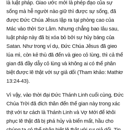
là luật pháp. Giao ước mới là phép đạo của sự
sống mà hễ người nào giữ thì được sự sống, đã
được Đức Chúa Jêsus lập ra tại phòng cao của
Mác vào thời Sơ Lâm. Nhưng chẳng bao lâu sau,
luật pháp này đã bị xóa bỏ bởi sự hủy báng của
Satan. Như trong ví dụ, Đức Chúa Jêsus đã gieo
lúa mì, còn kẻ thù đã đến và gieo cỏ lùng, thì cả thế
gian đã đầy dẫy cỏ lùng và không ai có thể phân
biệt được lẽ thật với sự giả dối (Tham khảo: Mathiơ
13:24-43).
Vì vậy, vào thời đại Đức Thánh Linh cuối cùng, Đức
Chúa Trời đã đích thân đến thế gian này trong xác
thịt với tư cách là Thánh Linh và Vợ Mới để khôi
phục lẽ thật đã bị phá hủy và biến mất, hầu cho
chúng ta có thể phân biệt lẽ thật với sự giả dối. Tin