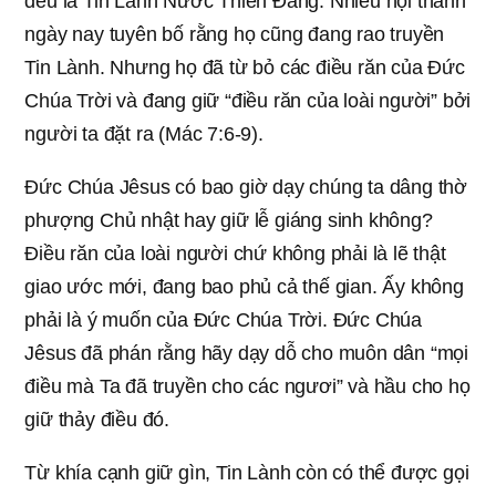
đều là Tin Lành Nước Thiên Đàng. Nhiều hội thánh
ngày nay tuyên bố rằng họ cũng đang rao truyền
Tin Lành. Nhưng họ đã từ bỏ các điều răn của Đức
Chúa Trời và đang giữ “điều răn của loài người” bởi
người ta đặt ra (Mác 7:6-9).
Đức Chúa Jêsus có bao giờ dạy chúng ta dâng thờ
phượng Chủ nhật hay giữ lễ giáng sinh không?
Điều răn của loài người chứ không phải là lẽ thật
giao ước mới, đang bao phủ cả thế gian. Ấy không
phải là ý muốn của Đức Chúa Trời. Đức Chúa
Jêsus đã phán rằng hãy dạy dỗ cho muôn dân “mọi
điều mà Ta đã truyền cho các ngươi” và hầu cho họ
giữ thảy điều đó.
Từ khía cạnh giữ gìn, Tin Lành còn có thể được gọi