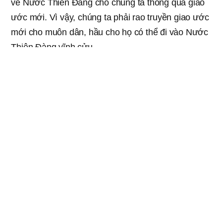
về Nước Thiên Đàng cho chúng ta thông qua giao
ước mới. Vì vậy, chúng ta phải rao truyền giao ước
mới cho muôn dân, hầu cho họ có thể đi vào Nước
Thiên Đàng vĩnh cửu.
Kinh Thánh cho biết rằng chúng ta phải rao truyền
tất thảy luật pháp của Đức Chúa Trời bao gồm Lễ
Vượt Qua giao ước mới, ngày Sabát của giao ước
mới, và tuyên bố lẽ thật về Đức Chúa Trời Mẹ, là
thực thể của giao ước mới tới tận xứ Samari cho
đến cùng trái đất. Đức Chúa Trời mong muốn Tin
Lành giao ước mới, điều mà Đức Chúa Jêsus đã
rao truyền khi Ngài đến thế gian này, được rao
truyền cho muôn dân chứ không phải là “tin lành
khác” (Galati 1:6-9).