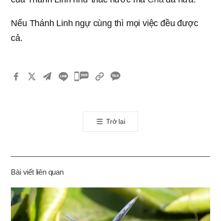
Nếu Thánh Linh ngự cùng thì mọi việc đều được
cả.
카
카
오
톡
Trở lại
공
유
하
기
Bài viết liên quan