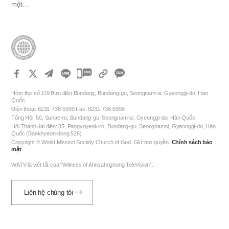
một…
카
카
Hòm thư số 119 Bưu điện Bundang, Bundang-gu, Seongnam-si, Gyeonggi-do, Hàn
오
Quốc
Điện thoại: 8231-738-5999 Fax: 8231-738-5998
톡
Tổng Hội: 50, Sunae-ro, Bundang-gu, Seongnam-si, Gyeonggi-do, Hàn Quốc
공
Hội Thánh đại diện: 35, Pangyoyeok-ro, Bundang-gu, Seongnamsi, Gyeonggi-do, Hàn
Quốc (Baekhyeon-dong 526)
유
Copyright © World Mission Society Church of God. Giữ mọi quyền.
Chính sách bảo
하
mật
기
WATV là viết tắt của “Witness of Ahnsahnghong TeleVision”.
Liên hệ chúng tôi