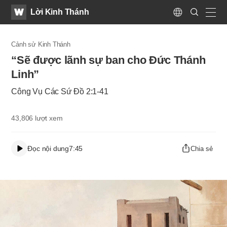
WATV
Search
Lời Kinh Thánh
Submit
Language
naviga
Cảnh sử Kinh Thánh
“Sẽ được lãnh sự ban cho Ðức Thánh
Linh”
Công Vụ Các Sứ Đồ 2:1-41
43,806
lượt xem
Đọc nội dung
7:45
Chia sẻ