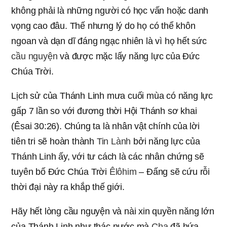
không phải là những người có học vấn hoặc danh
vọng cao đâu. Thế nhưng lý do họ có thể khôn
ngoan và dạn dĩ đáng ngạc nhiên là vì họ hết sức
cầu nguyện
và được mặc lấy năng lực của Đức
Chúa Trời.
Lịch sử của Thánh Linh mưa cuối mùa có năng lực
gấp 7 lần so với đương thời Hội Thánh sơ khai
(Êsai 30:26). Chúng ta là nhân vật chính của lời
tiên tri sẽ hoàn thành
Tin Lành
bởi năng lực của
Thánh Linh ấy, với tư cách là các nhân chứng sẽ
tuyên bố Đức Chúa Trời
Êlôhim
– Đấng sẽ cứu rỗi
thời đại này ra khắp thế giới.
Hãy hết lòng cầu nguyện và nài xin quyền năng lớn
của Thánh Linh như thác nước mà
Cha
đã hứa.