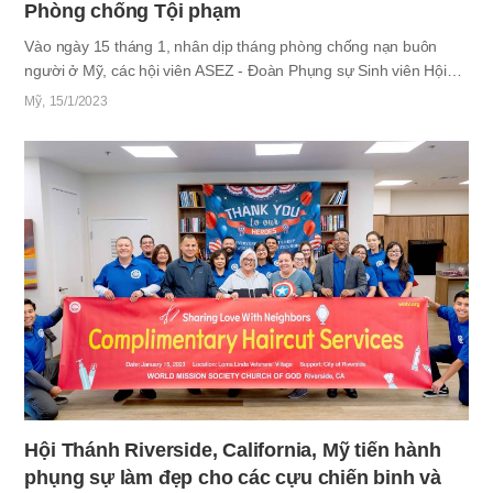
Phòng chống Tội phạm
Vào ngày 15 tháng 1, nhân dịp tháng phòng chống nạn buôn
người ở Mỹ, các hội viên ASEZ - Đoàn Phụng sự Sinh viên Hội
Thánh của Đức Chúa Trời khu vực California đã tổ chức Diễn đàn
Mỹ
15/1/2023
Phòng chống Tội phạm. Ngày 30 tháng 12 năm ngoái, Tổng
thống Joe Biden đã tuyên bố tháng 1 năm 2023 là tháng phòng
chống nạn buôn người và cho biết: “Do nạn buôn người, gần 25
triệu người trên thế giới đã bị tước đoạt sự an toàn, phẩm giá và
tự do”. Do đó, các hội viên ASEZ ở Los Angeles, San Diego,
Escondido và Sunland đã tổ chức buổi Diễn đàn Phòng chống
Tội phạm tại hội trường…
Hội Thánh Riverside, California, Mỹ tiến hành
phụng sự làm đẹp cho các cựu chiến binh và