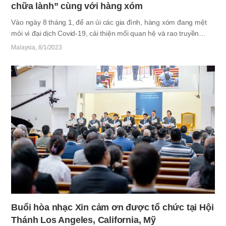
chữa lành” cùng với hàng xóm
Vào ngày 8 tháng 1, để an ủi các gia đình, hàng xóm đang mệt
mỏi vì đại dịch Covid-19, cải thiện mối quan hệ và rao truyền
thông điệp của hy vọng, Hội Thánh Kuala Lumpur, Malaysia đã tổ
Malaysia
8/1/2023
chức một sự kiện đặc biệt. Đó là “Buổi hòa nhạc Dàn nhạc
Chamber và Hội thảo chữa lành” cùng với hàng xóm, được tổ
chức tại nhà hát Experimental của Đại học Malaya. Tổng cộng
khoảng 500 quan khách đã tham dự sự kiện, bao gồm các thánh
đồ Hội Thánh của Đức Chúa Trời và các khách mời như Nghị sĩ
Quốc hội Lee Chean Chung, giáo sư Raymond Ooi của Đại học
Malaya. Trước khi sự kiện…
Buổi hòa nhạc Xin cảm ơn được tổ chức tại Hội
Thánh Los Angeles, California, Mỹ