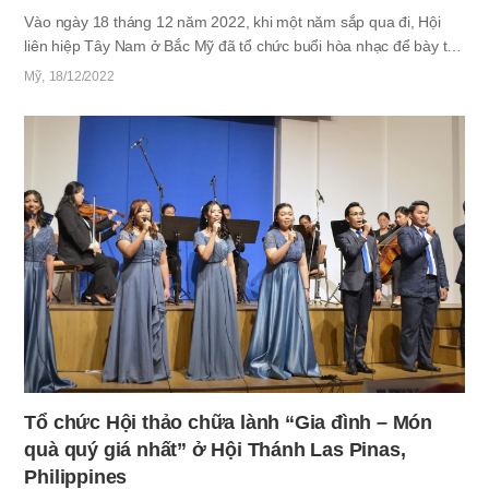
Vào ngày 18 tháng 12 năm 2022, khi một năm sắp qua đi, Hội
liên hiệp Tây Nam ở Bắc Mỹ đã tổ chức buổi hòa nhạc để bày tỏ
lòng cảm ơn đối với các thánh đồ đã hiến thân cho sự phát triển
​Mỹ
18/12/2022
của Tin Lành thông qua công việc truyền đạo cũng như hoạt
động phụng sự trong hơn 15 năm qua. Hơn 250 người chăn và
thánh đồ của 10 Hội Thánh đến từ Los Angeles, Escondido,
Fresno, Sunland, quận Cam thuộc bang California, Las Vegas
thuộc bang Nevada và các địa phương khác đã tham dự sự kiện
được tổ chức tại Hội Thánh Los Angeles, California. Đội Brass
Ensemble gồm 8 người là thánh…
Tổ chức Hội thảo chữa lành “Gia đình – Món
quà quý giá nhất” ở Hội Thánh Las Pinas,
Philippines