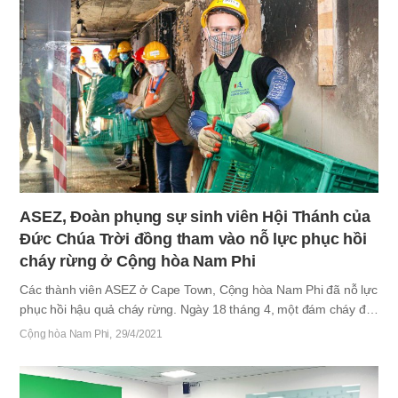
còn Hội Thánh Deokyang & Samsong, Goyang đã cử hành lễ thờ
phượng kỷ niệm trùng với buổi chiều và buổi tối ngày Sabát ngày
21 tháng 5. Các thánh đồ đã đón nhận tin tức…
ASEZ, Đoàn phụng sự sinh viên Hội Thánh của
Đức Chúa Trời đồng tham vào nỗ lực phục hồi
cháy rừng ở Cộng hòa Nam Phi
Các thành viên ASEZ ở Cape Town, Cộng hòa Nam Phi đã nỗ lực
phục hồi hậu quả cháy rừng. Ngày 18 tháng 4, một đám cháy đã
xảy ra trên Núi Table, một trong bảy kỳ quan thiên nhiên thế giới
Cộng hòa Nam Phi
29/4/2021
tại Cộng hòa Nam Phi. Dù ngọn lửa được dập tắt sau bốn ngày
do gió mạnh, nhưng 600ha rừng đã bị thiêu rụi và mười một công
trình gần đó, gồm cả sáu tòa nhà của Đại học Cape Town [UCT]