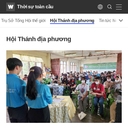
WATV
Search
Thời sự toàn cầu
Submit
Language
naviga
Trụ Sở Tổng Hội thế giới
Hội Thánh địa phương
Tin tức hình ản
Hội Thánh địa phương