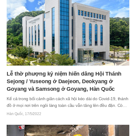
Suwon vào ngày 11 tháng 6; tại Hội Thánh Yeongjongdo ở
Incheon và Hội Thánh Janggi ở Gimpo vào ngày 18 tháng 6; và
tại Hội Thánh Jungang ở Dongducheon cùng Hội Thánh
Byeolgaram ở Namyangju vào ngày 25 tháng 6. Trước lễ thờ
phượng, Mẹ đã tham quan…
Lễ thờ phượng kỷ niệm hiến dâng Hội Thánh
Sejong / Yuseong ở Daejeon, Deokyang ở
Goyang và Samsong ở Goyang, Hàn Quốc
Kể cả trong bối cảnh giãn cách xã hội kéo dài do Covid-19, thánh
đồ ở mọi nơi trên ngôi làng toàn cầu vẫn tăng lên đều đặn. Còn ở
Hàn Quốc, lễ hiến dâng 4 Hội Thánh đã được tổ chức vào tháng
Hàn Quốc
17/5/2022
5 nối tiếp tháng 2. Hội Thánh Sejong và Yuseong ở Daejeon đã
cử hành lễ thờ phượng kỷ niệm hiến dâng Hội Thánh vào buổi
chiều và buổi tối (Lễ thờ phượng Ngày Thứ Ba) ngày 17 tháng 5,