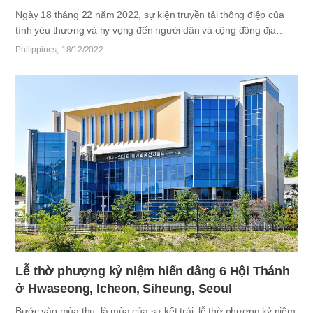
Ngày 18 tháng 22 năm 2022, sự kiện truyền tải thông điệp của
tình yêu thương và hy vọng đến người dân và cộng đồng địa
phương đã trải qua khó khăn do Covid-19, đã được tổ chức tại
Philippines
18/12/2022
Hội Thánh của Đức Chúa Trời Las Pinas, Philippines. Hội thảo
chữa lành “Gia đình - Món quà quý giá nhất” được chuẩn bị bởi
các thánh đồ Hội Thánh của Đức Chúa Trời thuộc khu vực Metro
Manila, Philippines. Hội thảo đã trao tặng sự cảm động không thể
quên cho những người tham dự. Khi thời gian diễn ra sự kiện gần
đến, hơn 600 người dân và các người nhà đã lấp đầy đền thờ.
Các vị khách…
Lễ thờ phượng kỷ niệm hiến dâng 6 Hội Thánh
ở Hwaseong, Icheon, Siheung, Seoul
Bước vào mùa thu, là mùa của sự kết trái, lễ thờ phượng kỷ niệm