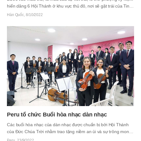
hiến dâng 6 Hội Thánh ở khu vực thủ đô, nơi sẽ gặt trái của Tin
Lành dư dật, đã được tiếp nối trong 3 ngày Sabát. Hội Thánh
Hàn Quốc
8/10/2022
Hyangnam Hwaseong và Hội Thánh Jangji Hwaseong đã được
hiến dâng lên Đức Chúa Trời vào ngày 3 tháng 9, Hội Thánh
Majang Icheon và Hội Thánh Janghowon được hiến dâng vào
ngày 24, tức hai ngày trước Lễ Kèn Thổi. Còn vào ngày 8 tháng
10, hai ngày trước Đại nhóm hiệp thánh Lễ Lều Tạm, lễ hiến
dâng Hội Thánh Eunhaeng Siheung và Hội Thánh Banghwa
Seoul lần lượt được cử hành. Mẹ đã…
Peru tổ chức Buổi hòa nhạc dàn nhạc
Các buổi hòa nhạc của dàn nhạc được chuẩn bị bởi Hội Thánh
của Đức Chúa Trời nhằm trao tặng niềm an ủi và sự trông mong
bằng âm nhạc dành cho công dân đang bị kiệt sức bởi đại dịch
Peru
23/9/2022