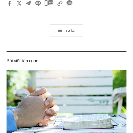
카
카
오
톡
Trở lại
공
유
하
기
Bài viết liên quan