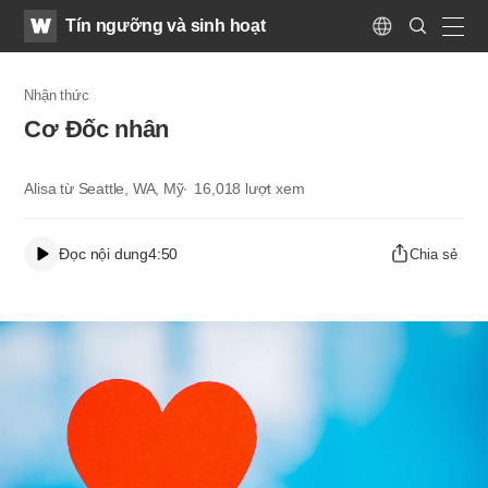
WATV
Search
Tín ngưỡng và sinh hoạt
Submit
Language
naviga
Nhận thức
Cơ Đốc nhân​
Alisa từ Seattle, WA, Mỹ​
16,018
lượt xem
Đọc nội dung
4:50
Chia sẻ