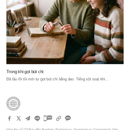
Trong khi gọt bút chì
Đã lâu rồi tôi mới tự gọt bút chì bằng dao. Tiếng sột soạt khi…
카
카
Hòm thư số 119 Bưu điện Bundang, Bundang-gu, Seongnam-si, Gyeonggi-do, Hàn