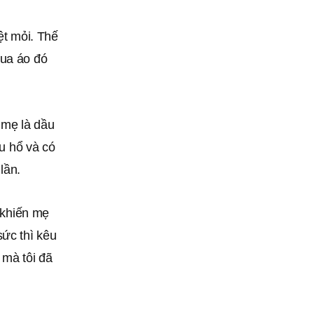
ệt mỏi. Thế
mua áo đó
 mẹ là dầu
ấu hổ và có
lần.
n khiến mẹ
sức thì kêu
 mà tôi đã