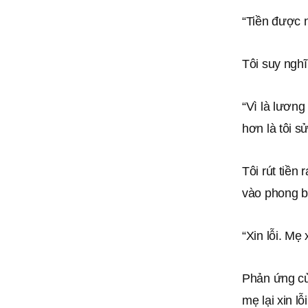
“Tiền được 
Tôi suy nghĩ
“Vì là lương
hơn là tôi s
Tôi rút tiền
vào phong bì
“Xin lỗi. Mẹ
Phản ứng của
mẹ lại xin lỗi