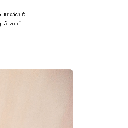
i tư cách là
ất vui rồi.