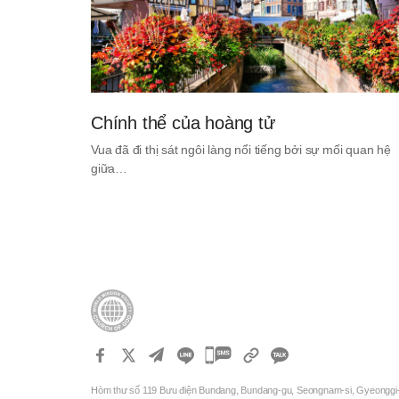
Chính thể của hoàng tử
Vua đã đi thị sát ngôi làng nổi tiếng bởi sự mối quan hệ
giữa…
카
카
Hòm thư số 119 Bưu điện Bundang, Bundang-gu, Seongnam-si, Gyeonggi
오