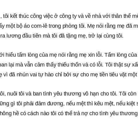
 tôi kết thúc công việc ở công ty và về nhà với thân thể m
hấy một bộ áo com-lê trong phòng tôi. Mẹ nói rằng mẹ đã 
 ra lương đầu tiên mà tôi đã tặng mẹ, trở lại cùng tôi.
ới hiểu tấm lòng của mẹ nói rằng mẹ xin lỗi. Tấm lòng của
ban lại mà vẫn cảm thấy thiếu thốn và có lỗi. Tôi thật sự x
mẹ vì đã nhún vai tự hào chỉ bởi sự cho mẹ tiền tiêu vặt một 
ôi, nuôi tôi và ban tình yêu thương vô hạn cho tôi. Tôi cò
ng gì tôi phải đảm đương, nếu mệt thì kêu mệt, nếu kiệt 
ông hề có cách nào tôi có thể trả nợ cho tình yêu thương