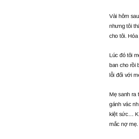
Vài hôm sau,
nhưng tôi t
cho tôi. Hóa
Lúc đó tôi m
ban cho rồi 
lỗi đối với 
Mẹ sanh ra t
gánh vác nhữ
kiệt sức… Kh
mắc nợ mẹ.