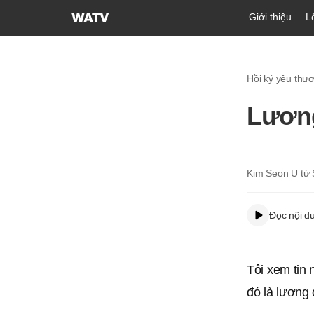
Hội
Giới thiệu
L
Thánh
của
Đức
Hồi ký yêu thươ
Chúa
Trời
Lương
Hiệp
Hội
Truyền
Giáo
Kim Seon U từ
Tin
Lành
Đọc nội d
Thế
Giới
Tôi xem tin 
đó là lương 