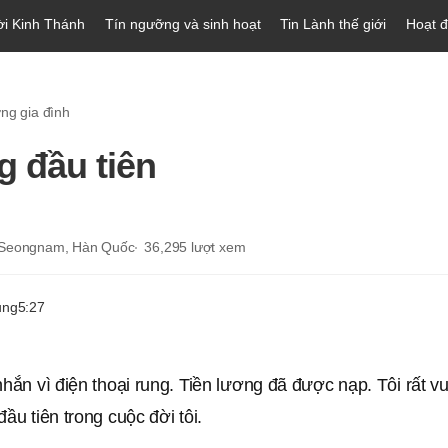
ời Kinh Thánh
Tín ngưỡng và sinh hoạt
Tin Lành thế giới
Hoạt 
ng gia đình
 đầu tiên
 Seongnam, Hàn Quốc
36,295
lượt xem
ung
5:27
nhắn vì điện thoại rung. Tiền lương đã được nạp. Tôi rất v
đầu tiên trong cuộc đời tôi.