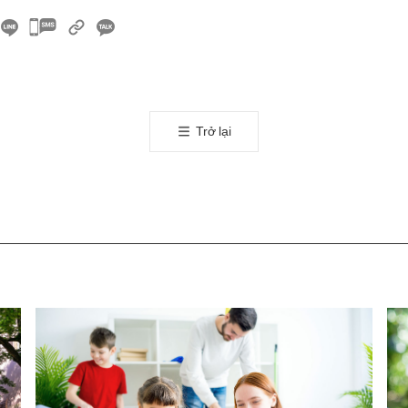
카
카
오
톡
공
Trở lại
유
하
기