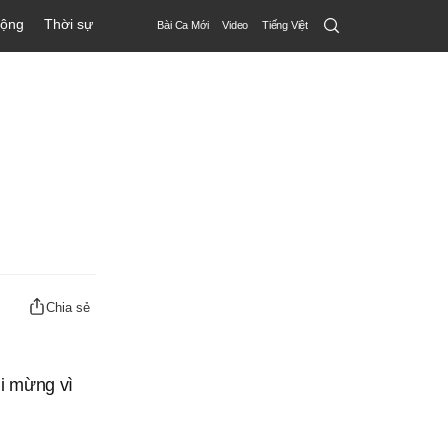
Search
động
Thời sự
Bài Ca Mới
Video
Tiếng Việt
Submit
Chia sẻ
ui mừng vì