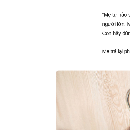
“Mẹ tự hào v
người lớn. M
Con hãy dùng
Mẹ trả lại p