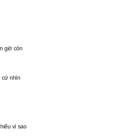
ến giờ còn
ẹ cứ nhìn
hiểu vì sao