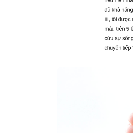
nếu hiến máu
đủ khả năng 
III, tôi đư
máu trên 5 l
cứu sự sống
chuyển tiếp