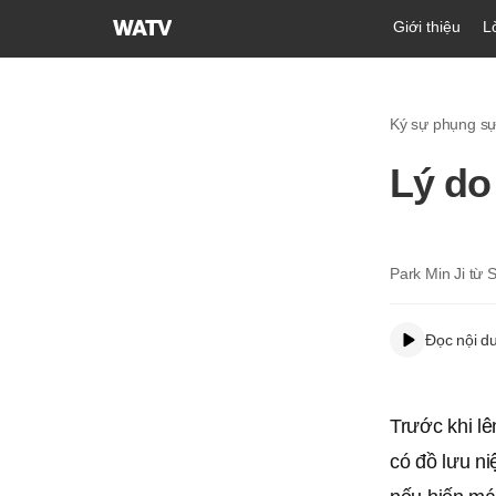
Hội
Giới thiệu
L
Thánh
của
Đức
Ký sự phụng s
Chúa
Trời
Lý do
Hiệp
Hội
Truyền
Giáo
Park Min Ji từ
Tin
Lành
Đọc nội d
Thế
Giới
Trước khi lê
có đồ lưu n