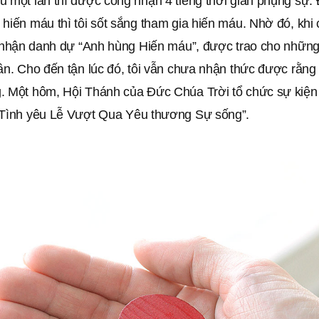
 một lần thì được công nhận 4 tiếng thời gian phụng sự. 
hiến máu thì tôi sốt sắng tham gia hiến máu. Nhờ đó, khi
ợc nhận danh dự “Anh hùng Hiến máu”, được trao cho nhữn
ần. Cho đến tận lúc đó, tôi vẫn chưa nhận thức được rằng
. Một hôm, Hội Thánh của Đức Chúa Trời tổ chức sự kiện
 Tình yêu Lễ Vượt Qua Yêu thương Sự sống”.