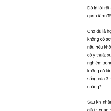
Đó là lời rất
quan tâm đế
Cho dù là h
không có sơ
nấu nếu khô
có y thuật 
nghiêm trọn
không có kin
sống của 3 n
chăng?
Sau khi nhận
giá trị quan