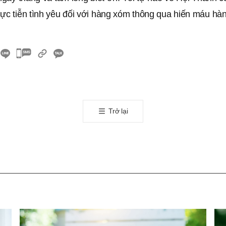
hực tiễn tình yêu đối với hàng xóm thông qua hiến máu hà
카
카
오
톡
공
Trở lại
유
하
기