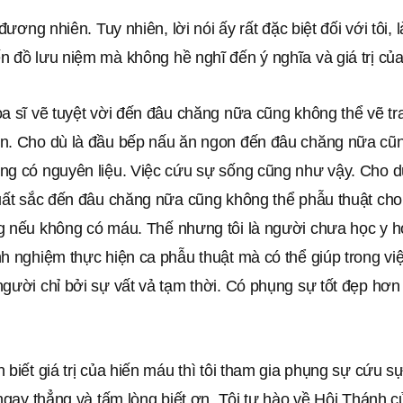
 đương nhiên. Tuy nhiên, lời nói ấy rất đặc biệt đối với tôi, 
n đồ lưu niệm mà không hề nghĩ đến ý nghĩa và giá trị củ
ọa sĩ vẽ tuyệt vời đến đâu chăng nữa cũng không thể vẽ t
n. Cho dù là đầu bếp nấu ăn ngon đến đâu chăng nữa cũ
ng có nguyên liệu. Việc cứu sự sống cũng như vậy. Cho dù
xuất sắc đến đâu chăng nữa cũng không thể phẫu thuật ch
g nếu không có máu. Thế nhưng tôi là người chưa học y h
h nghiệm thực hiện ca phẫu thuật mà có thể giúp trong vi
gười chỉ bởi sự vất vả tạm thời. Có phụng sự tốt đẹp hơn
 biết giá trị của hiến máu thì tôi tham gia phụng sự cứu 
 ngay thẳng và tấm lòng biết ơn. Tôi tự hào về Hội Thánh 