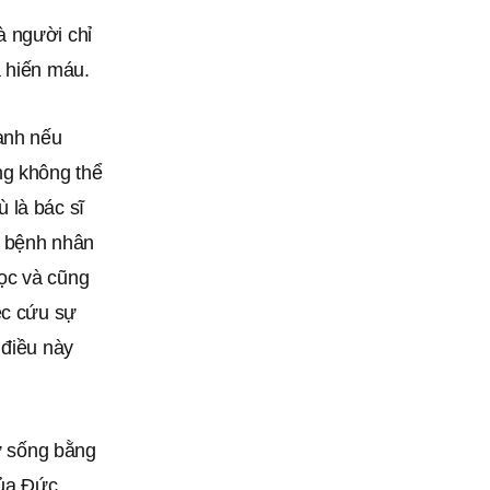
là người chỉ
a hiến máu.
ranh nếu
ng không thể
 là bác sĩ
o bệnh nhân
ọc và cũng
ệc cứu sự
 điều này
sự sống bằng
của Đức