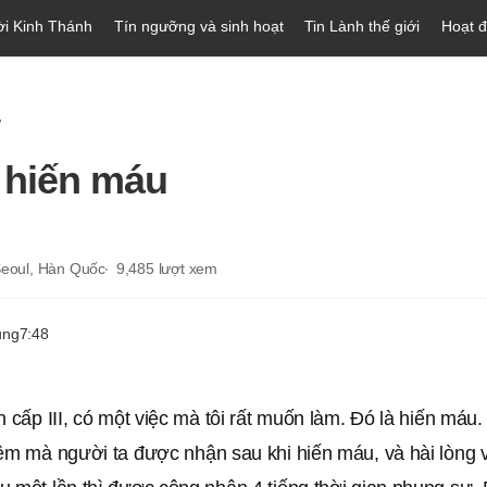
ời Kinh Thánh
Tín ngưỡng và sinh hoạt
Tin Lành thế giới
Hoạt 
ự
 hiến máu
 Seoul, Hàn Quốc
9,485
lượt xem
ung
7:48
n cấp III, có một việc mà tôi rất muốn làm. Đó là hiến máu
iệm mà người ta được nhận sau khi hiến máu, và hài lòng 