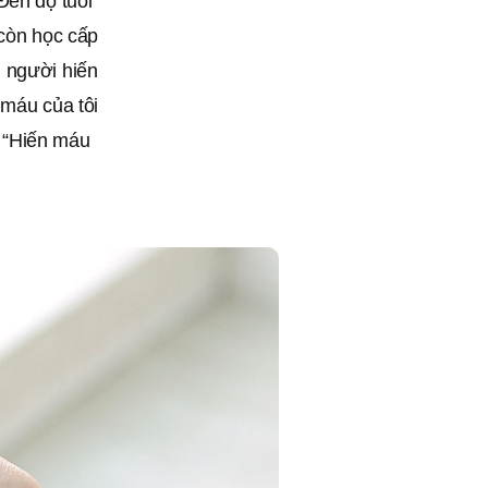
Đến độ tuổi
 còn học cấp
g người hiến
 máu của tôi
 “Hiến máu