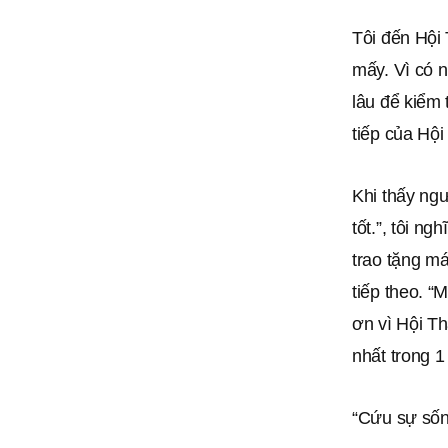
Tôi đến Hội
mấy. Vì có n
lâu để kiểm 
tiếp của Hộ
Khi thấy ngư
tốt.”, tôi n
trao tặng m
tiếp theo. 
ơn vì Hội T
nhất trong 1
“Cứu sự sốn