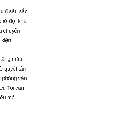
nghĩ sâu sắc
 chờ đợi khá
áu chuyển
 kiện.
o tặng máu
iờ quyết tâm
ết phỏng vấn
ời. Tôi cảm
hiếu máu