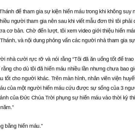
 Thánh để tham gia sự kiện hiến máu trong khi không suy 
hiều người tham gia nên sau khi viết mẫu đơn thì tôi phải
tra cơ bản. Chờ đến lượt, tôi xem video giới thiệu hiến m
i Thánh, và nội dung phỏng vấn các người nhà tham gia sự
ời nhà cười rực rỡ và nói rằng “Tôi đã ăn uống tốt để tra
ghĩ rằng cho dù tôi đã hiến máu nhiều lần nhưng chưa bao g
áu tốt cho người khác. Trên màn hình, nhân viên viện huy
“Máu của một người hiến máu cứu được sự sống của 3 ngư
hánh của Đức Chúa Trời phụng sự hiến máu vào thời kỳ t
 năm.”
g bằng hiến máu.”