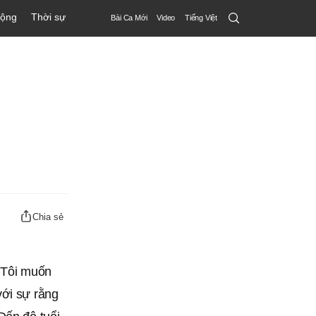
Search
động
Thời sự
Bài Ca Mới
Video
Tiếng Việt
Submit
Chia sẻ
. Tôi muốn
với sự rằng