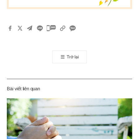
카
카
오
톡
Trở lại
공
유
하
기
Bài viết liên quan