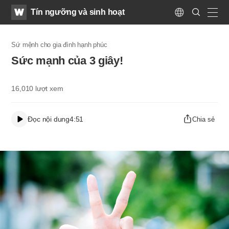
WATV
Search
Tín ngưỡng và sinh hoạt
Submit
Language
naviga
Sứ mệnh cho gia đình hạnh phúc
Sức mạnh của 3 giây!
16,010
lượt xem
Đọc nội dung
4:51
Chia sẻ