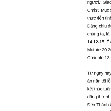
ngươi.” Giao
Christ. Mục 
thực tiễn tì
Đấng chịu đự
chúng ta, là
14:12-15, Êx
Mathiơ 20:26
Côrinhtô 13:
Từ ngày này
ăn năn tội l
kết thúc tuầ
dâng thờ ph
Đền Thánh G