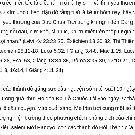
 ước mới, tức là điều răn mới là hy sinh và tình yêu thư
sư Kim Joo Cheol dặn dò rằng “Dù là kể từ hôm nay, hãy r
nh yêu thương của Đức Chúa Trời trong khi nghĩ đến Đấng C
ng nỗi đau, cực khổ, sỉ nhục, khinh miệt trên thập tự giá 
 tội nhân.” (Lêvi Ký 23:23-25, Êxêchiên 18:30-32, Thi Thiên
êchiên 28:11-18, Luca 5:32, I Giăng 3:4-8, Mác 1:15, Luca
-28, Êsai 53, Giăng 13:34-35, Rôma 8:35-39, 12:10-21, 13
1-3, 16:14, I Giăng 4:11-21).
, các thánh đồ gắng sức cầu nguyện sớm tối suốt 10 ngày,
ỗi trong quá khứ. Họ đón Đại Lễ Chuộc Tội vào ngày 27 thá
n lễ cầu nguyện. Vào buổi sáng, Mẹ trên trời cùng một số 
ượng hiện trường theo phương châm phòng dịch của chín
iêrusalem Mới Pangyo, còn các thánh đồ Hội Thánh củ