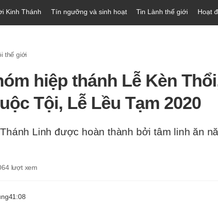
ời Kinh Thánh
Tín ngưỡng và sinh hoạt
Tin Lành thế giới
Hoạt 
 thế giới
hóm hiệp thánh Lễ Kèn Thổi,
uộc Tội, Lễ Lều Tạm 2020
Thánh Linh được hoàn thành bởi tâm linh ăn n
064
lượt xem
ung
41:08