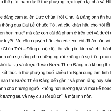
ắp thế giới tham dự lễ thờ phượng trực tuyến tại nhà và H
ẹ dâng cảm tạ lên Đức Chúa Trời Cha, là Đấng ban ân h
n thông qua Đại Lễ Chuộc Tội, và cầu khẩn hầu cho “tội lỗ
đen hơn mực” mà các con cái đã phạm ở trên trời và dưới
hư tuyết. Mẹ cầu nguyện hầu cho các con cái đã ăn năn và
 Chúa Trời – Đấng chuộc tội, thì sống tin kính và chí thán
Lành của sự sống cho những người không có sự trông mon
khỏi tai vạ và được đi vào Nước Thiên Đàng mà không thiế
 kết thúc lễ thờ phượng buổi chiều thì Ngài cũng làm tỉnh 
n năn thì Nước Thiên Đàng đến gần.” và phán rằng hãy siê
Lành cho những người không nơi nương tựa vì mọi kế hoạch
t tương lai, và hãy cứu rỗi dù chỉ là một linh hồn.