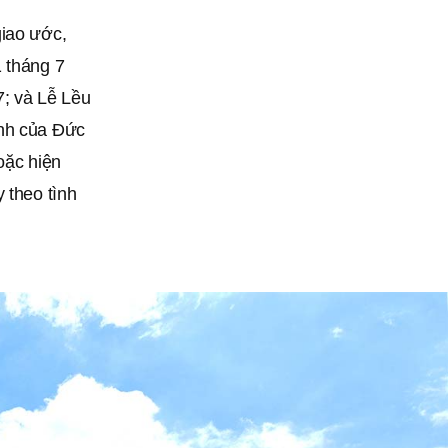
giao ước,
1 tháng 7
7; và Lễ Lều
ánh của Đức
oặc hiện
 theo tình