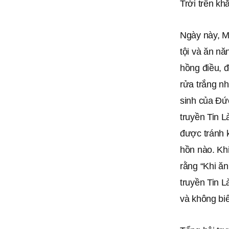
Trời trên kh
Ngày này, M
tội và ăn nă
hồng điều, 
rửa trắng n
sinh của Đức
truyền Tin 
được tránh 
hồn nào. Khi
rằng “Khi ă
truyền Tin 
và không biế