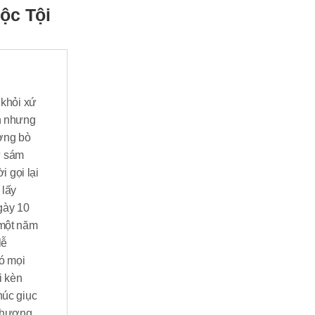
ộc Tội
 khỏi xứ
n nhưng
ượng bò
ự sám
i gọi lại
 lấy
gày 10
 một năm
lễ
nó mọi
i kèn
húc giục
 phượng