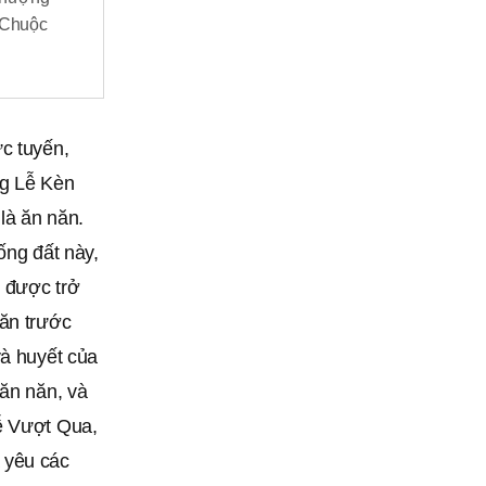
ễ Chuộc
c tuyến,
ng Lễ Kèn
là ăn năn.
ống đất này,
i được trở
năn trước
và huyết của
 ăn năn, và
Lễ Vượt Qua,
 yêu các