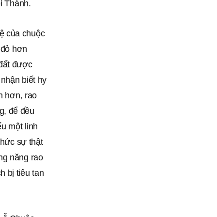
ội Thánh.
uệ của chuộc
i đỏ hơn
 đất được
 nhận biết hy
h hơn, rao
g, để đều
u một linh
thức sự thật
ng năng rao
 bị tiêu tan