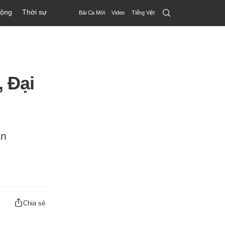
Search
động
Thời sự
Bài Ca Mới
Video
Tiếng Việt
Submit
 Đại
ăn
Chia sẻ