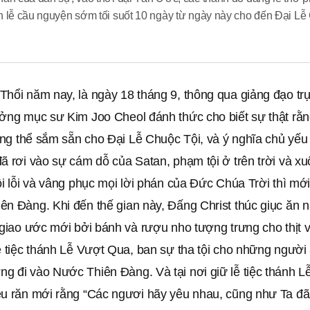
n lễ cầu nguyện sớm tối suốt 10 ngày từ ngày này cho đến Đại L
.
hổi năm nay, là ngày 18 tháng 9, thông qua giảng đạo trự
ưởng mục sư Kim Joo Cheol đánh thức cho biết sự thật rằ
rọng thể sắm sẵn cho Đại Lễ Chuộc Tội, và ý nghĩa chủ yếu 
ã rơi vào sự cám dỗ của Satan, phạm tội ở trên trời và xu
ội lỗi và vâng phục mọi lời phán của Đức Chúa Trời thì mớ
ên Đàng. Khi đến thế gian này, Đấng Christ thúc giục ăn 
 giao ước mới bởi bánh và rượu nho tượng trưng cho thịt 
ễ tiệc thánh Lễ Vượt Qua, ban sự tha tội cho những người
g đi vào Nước Thiên Đàng. Và tại nơi giữ lễ tiệc thánh 
ều răn mới rằng “Các ngươi hãy yêu nhau, cũng như Ta đã