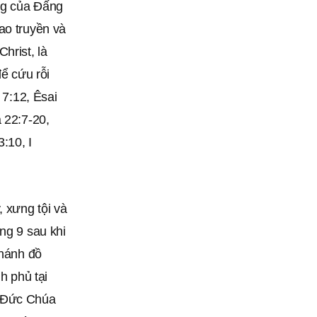
ơng của Đấng
ao truyền và
hrist, là
để cứu rỗi
 7:12, Êsai
 22:7-20,
:10, I
 xưng tội và
ng 9 sau khi
thánh đồ
h phủ tại
a Đức Chúa