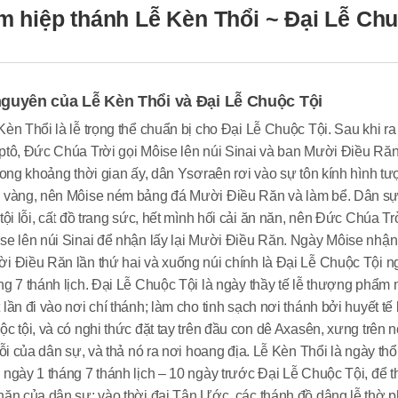
m hiệp thánh Lễ Kèn Thổi ~ Đại Lễ Chu
guyên của Lễ Kèn Thổi và Đại Lễ Chuộc Tội
Kèn Thổi là lễ trọng thể chuẩn bị cho Đại Lễ Chuộc Tội. Sau khi ra
ptô, Đức Chúa Trời gọi Môise lên núi Sinai và ban Mười Điều Ră
trong khoảng thời gian ấy, dân Ysơraên rơi vào sự tôn kính hình t
 vàng, nên Môise ném bảng đá Mười Điều Răn và làm bể. Dân s
 tội lỗi, cất đồ trang sức, hết mình hối cải ăn năn, nên Đức Chúa Trờ
se lên núi Sinai để nhận lấy lại Mười Điều Răn. Ngày Môise nhận
i Điều Răn lần thứ hai và xuống núi chính là Đại Lễ Chuộc Tội n
ng 7 thánh lịch. Đại Lễ Chuộc Tội là ngày thầy tế lễ thượng phẩm
 lần đi vào nơi chí thánh; làm cho tinh sạch nơi thánh bởi huyết tế 
ộc tội, và có nghi thức đặt tay trên đầu con dê Axasên, xưng trên 
 lỗi của dân sự, và thả nó ra nơi hoang địa. Lễ Kèn Thổi là ngày thổ
 ngày 1 tháng 7 thánh lịch – 10 ngày trước Đại Lễ Chuộc Tội, để t
năn của dân sự; vào thời đại Tân Ước, các thánh đồ dâng lễ thờ