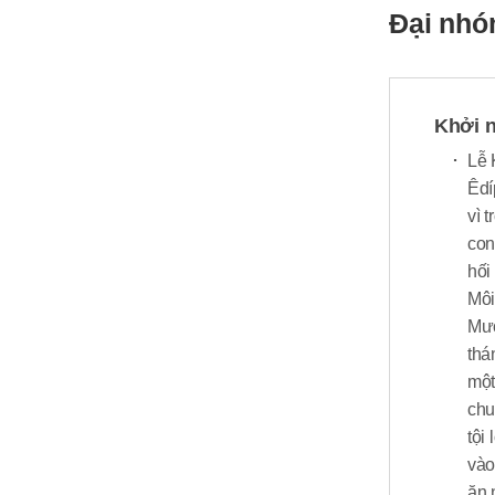
Đại nhó
Khởi n
Lễ 
Êdí
vì 
con
hối
Môi
Mườ
thá
một
chu
tội
vào
ăn 