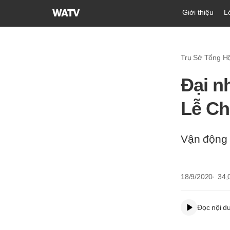
Hội
Giới thiệu
L
Thánh
của
Đức
Trụ Sở Tổng Hội
Chúa
Trời
Đại n
Hiệp
Hội
Lễ Ch
Truyền
Giáo
Tin
Vận động 
Lành
Thế
Giới
18/9/2020
34,
Đọc nội d