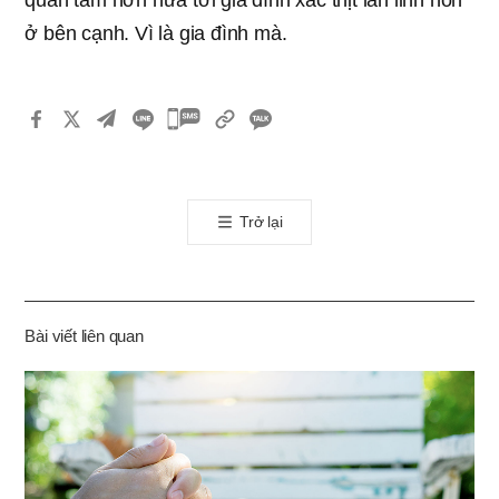
ở bên cạnh. Vì là gia đình mà.
카
카
오
톡
Trở lại
공
유
하
기
Bài viết liên quan