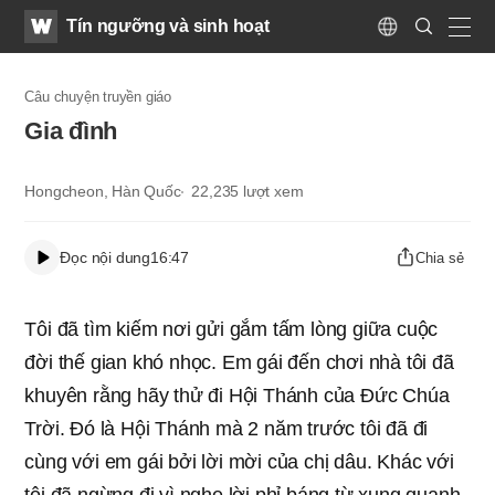
WATV
Search
Tín ngưỡng và sinh hoạt
Submit
Language
naviga
Câu chuyện truyền giáo
Gia đình
Hongcheon, Hàn Quốc
22,235
lượt xem
Đọc nội dung
16:47
Chia sẻ
Tôi đã tìm kiếm nơi gửi gắm tấm lòng giữa cuộc
đời thế gian khó nhọc. Em gái đến chơi nhà tôi đã
khuyên rằng hãy thử đi Hội Thánh của Đức Chúa
Trời. Đó là Hội Thánh mà 2 năm trước tôi đã đi
cùng với em gái bởi lời mời của chị dâu. Khác với