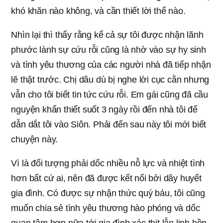
khó khăn nào không, và cần thiết lời thể nào.
Nhìn lại thì thấy rằng kể cả sự tôi được nhận lãnh
phước lành sự cứu rỗi cũng là nhờ vào sự hy sinh
và tình yêu thương của các người nhà đã tiếp nhận
lẽ thật trước. Chị dâu dù bị nghe lời cục cằn nhưng
vẫn cho tôi biết tin tức cứu rỗi. Em gái cũng đã cầu
nguyện khẩn thiết suốt 3 ngày rồi đến nhà tôi để
dẫn dắt tôi vào Siôn. Phải đến sau này tôi mới biết
chuyện này.
Vì là đối tượng phải dốc nhiều nỗ lực và nhiệt tình
hơn bất cứ ai, nên đã được kết nối bởi dây huyết
gia đình. Có được sự nhận thức quý báu, tôi cũng
muốn chia sẻ tình yêu thương hào phóng và dốc
quan tâm hơn nữa tới gia đình xác thịt lẫn linh hồn