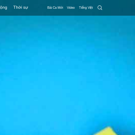
Search
động
Thời sự
Bài Ca Mới
Video
Tiếng Việt
Submit