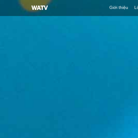
Hội
Giới thiệu
L
Thánh
của
Đức
Chúa
Trời
Hiệp
Hội
Truyền
Giáo
Tin
Lành
Thế
Giới