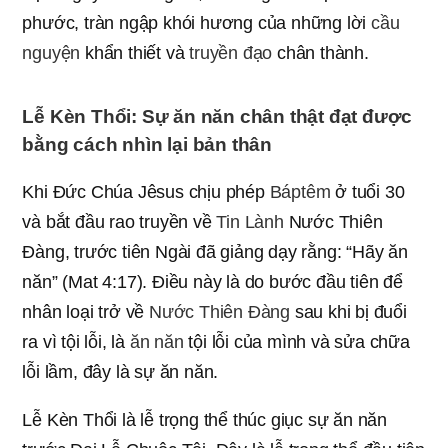
phước, tràn ngập khói hương của những lời
cầu
nguyện
khẩn thiết và
truyền đạo
chân thành.
Lễ Kèn Thổi: Sự ăn năn chân thật đạt được
bằng cách nhìn lại bản thân
Khi Đức Chúa Jêsus chịu phép
Báptêm
ở tuổi 30
và bắt đầu rao truyền về
Tin Lành
Nước Thiên
Đàng, trước tiên Ngài đã giảng dạy rằng: “Hãy ăn
năn” (Mat 4:17). Điều này là do bước đầu tiên để
nhân loại trở về
Nước Thiên Đàng
sau khi bị đuổi
ra vì tội lỗi, là
ăn năn
tội lỗi của mình và sửa chữa
lỗi lầm, đây là sự ăn năn.
Lễ Kèn Thổi là lễ trọng thể thúc giục sự ăn năn