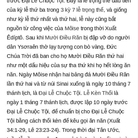
trước Đại Lễ Chuộc Tội. Đây là lễ trọng thể đầu tiên
của kỳ lễ thứ ba trong
3 kỳ 7 lễ trọng thể
, và giống
như kỳ lễ thứ nhất và thứ hai, lễ này cũng bắt
nguồn từ công việc của
Môise
trong thời Xuất
Êdíptô. Sau khi
Mười Điều Răn
bị đập vỡ do người
dân Ysơraên thờ lạy tượng con bò vàng, Đức
Chúa Trời đã ban cho họ Mười Điều Răn thứ hai
như một dấu hiệu của sự tha thứ khi họ hết lòng ăn
năn. Ngày Môise nhận hai bảng đá Mười Điều Răn
lần thứ hai và từ núi Sinai xuống là ngày 10 tháng 7
thánh lịch, là
Đại Lễ Chuộc Tội
.
Lễ Kèn Thổi
là
ngày 1 tháng 7 thánh lịch, được lập 10 ngày trước
Đại Lễ Chuộc Tội, để chuẩn bị cho Đại Lễ Chuộc
Tội bằng cách thổi kèn để kêu gọi ăn năn (Xuất
34:1-29, Lê 23:23-24). Trong thời đại Tân Ước,