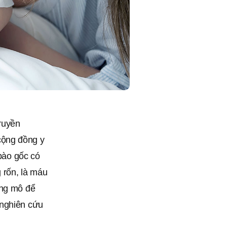
truyền
cộng đồng y
 bào gốc có
g rốn, là máu
ung mô để
 nghiên cứu