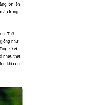
àng lớn lên
 máu trong
yếu. Thế
 giống như
đáng kể vì
ó nhau thai
đến khi con