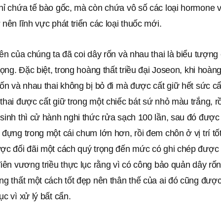
chỉ chứa tế bào gốc, mà còn chứa vô số các loại hormone 
 nên lĩnh vực phát triển các loại thuốc mới.
iên của chúng ta đã coi dây rốn và nhau thai là biểu tượn
trọng. Đặc biệt, trong hoàng thất triều đại Joseon, khi hoàng
rốn và nhau thai không bị bỏ đi mà được cất giữ hết sức c
thai được cất giữ trong một chiếc bát sứ nhỏ màu trắng, r
sinh thì cử hành nghi thức rửa sạch 100 lần, sau đó được 
 đựng trong một cái chum lớn hơn, rồi đem chôn ở vị trí tốt.
ược đối đãi một cách quý trọng đến mức có ghi chép được 
Tiên vương triều thực lục rằng vì có công bảo quản dây rố
ng thất một cách tốt đẹp nên thân thế của ai đó cũng đượ
ục vì xử lý bất cẩn.