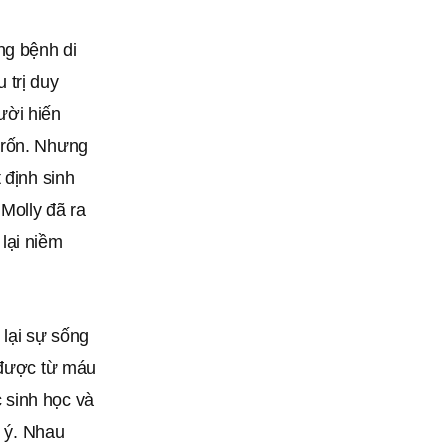
ng bệnh di
 trị duy
ười hiến
 rốn. Nhưng
 định sinh
Molly đã ra
lại niềm
lại sự sống
u được từ máu
 sinh học và
ú ý. Nhau