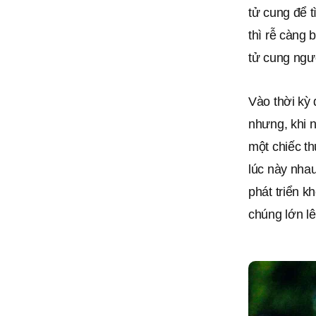
tử cung để 
thì rễ càng
tử cung ngườ
Vào thời kỳ 
nhưng, khi n
một chiếc th
lúc này nhau
phát triển k
chúng lớn l