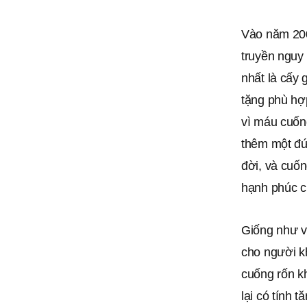
Vào năm 2000
truyền nguy
nhất là cấy
tặng phù hợ
vì máu cuống
thêm một đứ
đời, và cuố
hạnh phúc ch
Giống như v
cho người k
cuống rốn k
lại có tính 