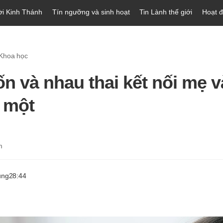
ời Kinh Thánh
Tín ngưỡng và sinh hoạt
Tin Lành thế giới
Hoạt 
 Khoa học
ốn và nhau thai kết nối mẹ v
 một
m
ung
28:44