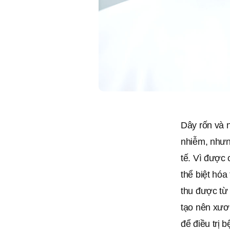
‎Dây rốn và 
nhiễm, nhưn
tế. Vì được 
thể biệt hóa
thu được từ
tạo nên xươ
để điều trị 