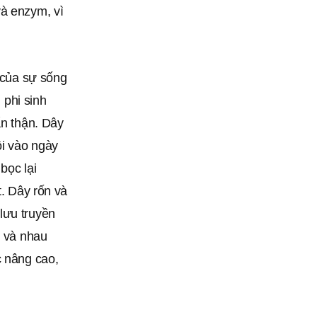
và enzym, vì
g của sự sống
 phi sinh
ẩn thận. Dây
ồi vào ngày
bọc lại
 ‎‎Dây rốn và
lưu truyền
n và nhau
c nâng cao,