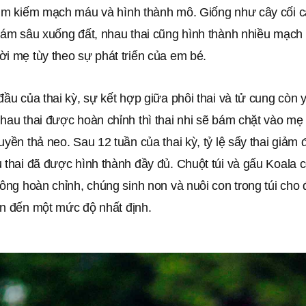
tìm kiếm mạch máu và hình thành mô. Giống như cây cối c
 bám sâu xuống đất, nhau thai cũng hình thành nhiều mạch
i mẹ tùy theo sự phát triển của em bé.
đầu của thai kỳ, sự kết hợp giữa phôi thai và tử cung còn 
hau thai được hoàn chỉnh thì thai nhi sẽ bám chặt vào mẹ
uyền thả neo. Sau 12 tuần của thai kỳ, tỷ lệ sẩy thai giảm 
 thai đã được hình thành đầy đủ. Chuột túi và gấu Koala c
hông hoàn chỉnh, chúng sinh non và nuôi con trong túi cho 
ên đến một mức độ nhất định.