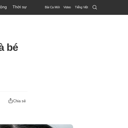
Search
động
Thời sự
Bài Ca Mới
Video
Tiếng Việt
Submit
à bé
Chia sẻ