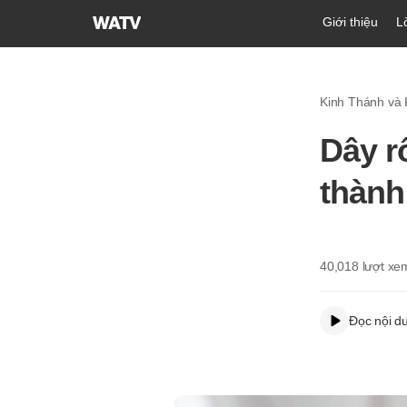
Hội
Giới thiệu
L
Thánh
của
Đức
Kinh Thánh và
Chúa
Trời
Dây r
Hiệp
Hội
thành
Truyền
Giáo
Tin
Lành
40,018
lượt xe
Thế
Giới
Đọc nội d