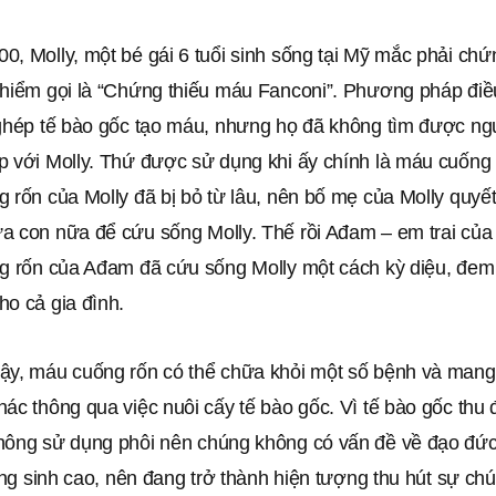
, Molly, một bé gái 6 tuổi sinh sống tại Mỹ mắc phải chứ
 hiểm gọi là “Chứng thiếu máu Fanconi”. Phương pháp điều
 ghép tế bào gốc tạo máu, nhưng họ đã không tìm được ng
p với Molly. Thứ được sử dụng khi ấy chính là máu cuống
 rốn của Molly đã bị bỏ từ lâu, nên bố mẹ của Molly quyết
a con nữa để cứu sống Molly. Thế rồi Ađam – em trai của 
ng rốn của Ađam đã cứu sống Molly một cách kỳ diệu, đem 
o cả gia đình.‎
ậy, máu cuống rốn có thể chữa khỏi một số bệnh và mang 
hác thông qua việc nuôi cấy tế bào gốc. Vì tế bào gốc th
hông sử dụng phôi nên chúng không có vấn đề về đạo đức
tăng sinh cao, nên đang trở thành hiện tượng thu hút sự ch