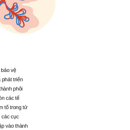
 bảo vệ
 phát triển
 thành phôi
òn các tế
m tổ trong tử
h các cục
ập vào thành