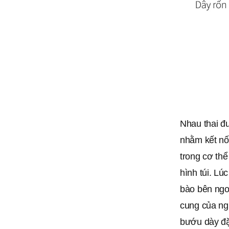
Nhau thai đư
nhằm kết nối 
trong cơ thể
hình túi. Lú
bào bên ngoà
cung của ng
bướu dày đặ